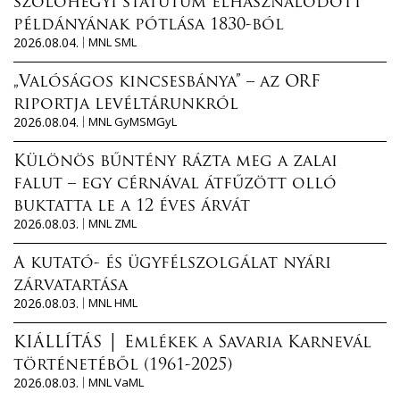
szőlőhegyi statútum elhasználódott
példányának pótlása 1830-ból
2026.08.04.
MNL SML
„Valóságos kincsesbánya” – az ORF
riportja levéltárunkról
2026.08.04.
MNL GyMSMGyL
Különös bűntény rázta meg a zalai
falut – egy cérnával átfűzött olló
buktatta le a 12 éves árvát
2026.08.03.
MNL ZML
A kutató- és ügyfélszolgálat nyári
zárvatartása
2026.08.03.
MNL HML
KIÁLLÍTÁS │ Emlékek a Savaria Karnevál
történetéből (1961-2025)
2026.08.03.
MNL VaML