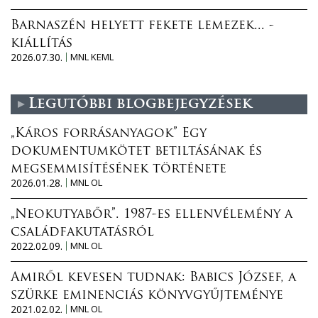
Barnaszén helyett fekete lemezek... -
kiállítás
2026.07.30.
MNL KEML
Legutóbbi blogbejegyzések
„Káros forrásanyagok” Egy
dokumentumkötet betiltásának és
megsemmisítésének története
2026.01.28.
MNL OL
„Neokutyabőr”. 1987-es ellenvélemény a
családfakutatásról
2022.02.09.
MNL OL
Amiről kevesen tudnak: Babics József, a
szürke eminenciás könyvgyűjteménye
2021.02.02.
MNL OL