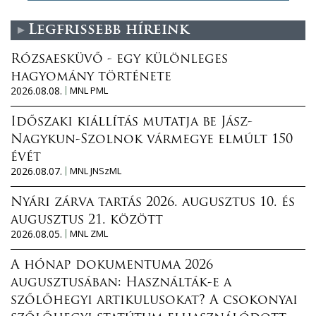
Legfrissebb híreink
Rózsaesküvő - egy különleges
hagyomány története
2026.08.08.
MNL PML
Időszaki kiállítás mutatja be Jász-
Nagykun-Szolnok vármegye elmúlt 150
évét
2026.08.07.
MNL JNSzML
Nyári zárva tartás 2026. augusztus 10. és
augusztus 21. között
2026.08.05.
MNL ZML
A hónap dokumentuma 2026
augusztusában: Használták-e a
szőlőhegyi artikulusokat? A csokonyai