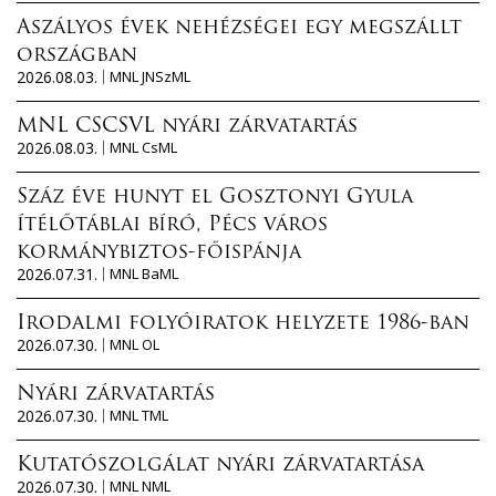
Aszályos évek nehézségei egy megszállt
országban
2026.08.03.
MNL JNSzML
MNL CSCSVL nyári zárvatartás
2026.08.03.
MNL CsML
Száz éve hunyt el Gosztonyi Gyula
ítélőtáblai bíró, Pécs város
kormánybiztos-főispánja
2026.07.31.
MNL BaML
Irodalmi folyóiratok helyzete 1986-ban
2026.07.30.
MNL OL
Nyári zárvatartás
2026.07.30.
MNL TML
Kutatószolgálat nyári zárvatartása
2026.07.30.
MNL NML