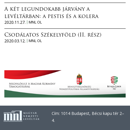
A két legundokabb járvány a
levéltárban: a pestis és a kolera
2020.11.27.
MNL OL
Csodálatos Székelyföld (II. rész)
2020.03.12.
MNL OL
Cím: 1014 Budapest, Bécsi kapu tér 2–
4.