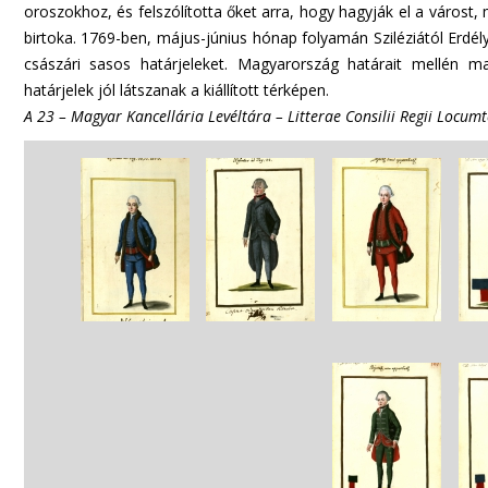
oroszokhoz, és felszólította őket arra, hogy hagyják el a várost
birtoka. 1769-ben, május-június hónap folyamán Sziléziától Erdél
császári sasos határjeleket. Magyarország határait mellén mag
határjelek jól látszanak a kiállított térképen.
A 23 – Magyar Kancellária Levéltára – Litterae Consilii Regii Locum