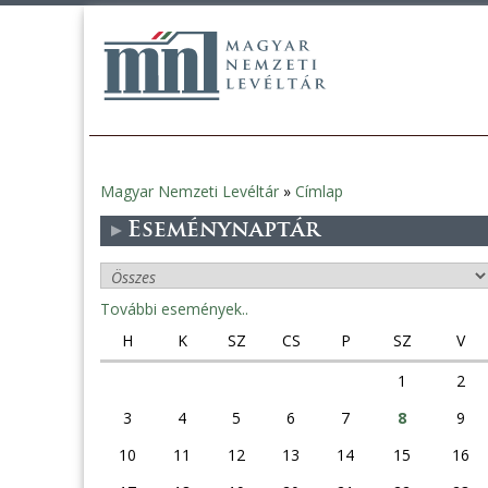
Magyar Nemzeti Levéltár
»
Címlap
Jelenlegi
Eseménynaptár
hely
További események..
H
K
SZ
CS
P
SZ
V
1
2
3
4
5
6
7
8
9
10
11
12
13
14
15
16