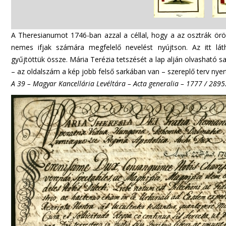
A Theresianumot 1746-ban azzal a céllal, hogy a az osztrák örök
nemes ifjak számára megfelelő nevelést nyújtson. Az itt lát
gyűjtöttük össze. Mária Terézia tetszését a lap alján olvasható s
– az oldalszám a kép jobb felső sarkában van – szereplő terv nyert
A 39 – Magyar Kancellária Levéltára – Acta generalia – 1777 / 2895