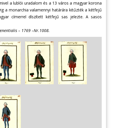
, mivel a lublói uradalom és a 13 város a magyar korona
yig a monarchia valamennyi határára kitűzték a kétfejű
yar címerrel díszített kétfejű sas jelezte. A sasos
tenentialis – 1769 –Nr.1008.