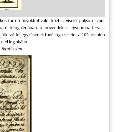
ös tartományokból való, köztisztviselői pályára szánt
ható képgalériában a növendékek egyenruha-terveit.
ajátkezű feljegyzésének tanúsága szerint a 109. oldalon
e el leginkább.
. iktatószám