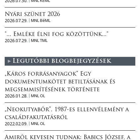
2026.07.30.
MNL KEML
Nyári szünet 2026
2026.07.29.
MNL BéML
"... Emléke élni fog közöttünk..."
2026.07.29.
MNL TML
Legutóbbi blogbejegyzések
„Káros forrásanyagok” Egy
dokumentumkötet betiltásának és
megsemmisítésének története
2026.01.28.
MNL OL
„Neokutyabőr”. 1987-es ellenvélemény a
családfakutatásról
2022.02.09.
MNL OL
Amiről kevesen tudnak: Babics József, a