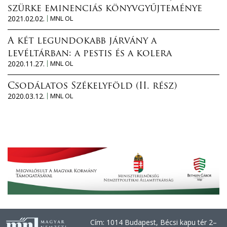
szürke eminenciás könyvgyűjteménye
2021.02.02.
MNL OL
A két legundokabb járvány a
levéltárban: a pestis és a kolera
2020.11.27.
MNL OL
Csodálatos Székelyföld (II. rész)
2020.03.12.
MNL OL
Cím: 1014 Budapest, Bécsi kapu tér 2–