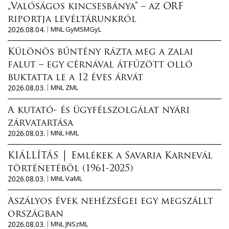
„Valóságos kincsesbánya” – az ORF
riportja levéltárunkról
2026.08.04.
MNL GyMSMGyL
Különös bűntény rázta meg a zalai
falut – egy cérnával átfűzött olló
buktatta le a 12 éves árvát
2026.08.03.
MNL ZML
A kutató- és ügyfélszolgálat nyári
zárvatartása
2026.08.03.
MNL HML
KIÁLLÍTÁS │ Emlékek a Savaria Karnevál
történetéből (1961-2025)
2026.08.03.
MNL VaML
Aszályos évek nehézségei egy megszállt
országban
2026.08.03.
MNL JNSzML