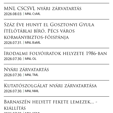
MNL CSCSVL nyári zárvatartás
2026.08.03.
MNL CsML
Száz éve hunyt el Gosztonyi Gyula
ítélőtáblai bíró, Pécs város
kormánybiztos-főispánja
2026.07.31.
MNL BaML
Irodalmi folyóiratok helyzete 1986-ban
2026.07.30.
MNL OL
Nyári zárvatartás
2026.07.30.
MNL TML
Kutatószolgálat nyári zárvatartása
2026.07.30.
MNL NML
Barnaszén helyett fekete lemezek... -
kiállítás