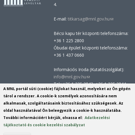
4.
E-mail:
titkarsag@mnl.gov.hu
(link
sends
Bécsi kapu tér központi telefonszáma:
e-
+36 1 225 2800
mail)
Óbudai épület központi telefonszáma:
+36 1 437 0660
Információs Iroda (Kutatószolgálat):
info@mnl.gov.hu
(link
Tel.: +36 1 225 2843, +36 1 225 2844
sends
A MNL portál süti (cookie) fájlokat használ, melyeket az Ön gépén
Postacím: 1014 Budapest, Bécsi kapu
e-
tárol a rendszer. A cookie-k személyek azonosítására nem
tér 2-4.
mail)
alkalmasak, szolgáltatásaink biztosításához szükségesek. Az
Felnőttképzési nyilvántartási szám:
oldal használatával Ön beleegyezik a cookie-k használatába.
B/2020/002162
További információért kérjük, olvassa el:
Adatkezelési
Engedélyszám: E/2020/000419
tájékoztató és cookie kezelési szabályzat
Akadálymentesítési nyilatkozat