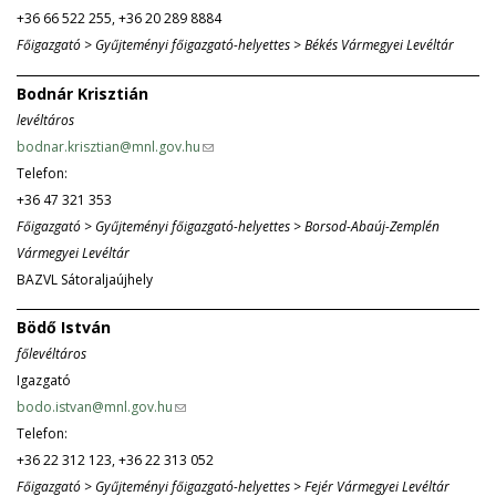
+36 66 522 255, +36 20 289 8884
i
m
Főigazgató > Gyűjteményi főigazgató-helyettes > Békés Vármegyei Levéltár
n
a
k
i
Bodnár Krisztián
s
l
levéltáros
e
)
bodnar.krisztian@mnl.gov.hu
(
n
Telefon:
l
d
+36 47 321 353
i
s
Főigazgató > Gyűjteményi főigazgató-helyettes > Borsod-Abaúj-Zemplén
n
e
Vármegyei Levéltár
k
-
BAZVL Sátoraljaújhely
s
m
e
a
Bödő István
n
i
főlevéltáros
d
l
Igazgató
s
)
bodo.istvan@mnl.gov.hu
(
e
Telefon:
l
-
+36 22 312 123, +36 22 313 052
i
m
Főigazgató > Gyűjteményi főigazgató-helyettes > Fejér Vármegyei Levéltár
n
a