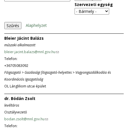
Szervezeti egység
Alaphelyzet
Bleier Jácint Balázs
műszaki alkalmazott
bleier.jacint.balazs@mnl.gov.hu
(
Telefon:
l
+36705083092
i
Főigazgató > Gazdasági főigazgató-helyettes > Vagyongazdálkodási és
n
Koordinációs Igazgatóság
k
OL Lángliliom utcai épület
s
e
dr. Bódán Zsolt
n
levéltáros
d
Osztályvezető
s
bodan.zsolt@mnl.gov.hu
(
e
Telefon:
l
-