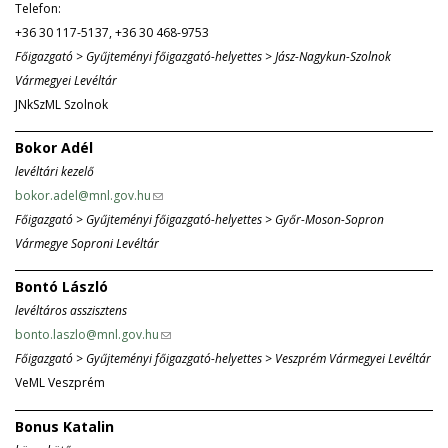
Telefon:
l
s
+36 30 117-5137, +36 30 468-9753
i
e
Főigazgató > Gyűjteményi főigazgató-helyettes > Jász-Nagykun-Szolnok
n
-
Vármegyei Levéltár
k
m
JNkSzML Szolnok
s
a
e
i
Bokor Adél
n
l
levéltári kezelő
d
)
bokor.adel@mnl.gov.hu
(
s
Főigazgató > Gyűjteményi főigazgató-helyettes > Győr-Moson-Sopron
l
e
Vármegye Soproni Levéltár
i
-
n
m
Bontó László
k
a
levéltáros asszisztens
s
i
bonto.laszlo@mnl.gov.hu
(
e
l
Főigazgató > Gyűjteményi főigazgató-helyettes > Veszprém Vármegyei Levéltár
l
n
)
VeML Veszprém
i
d
n
s
Bonus Katalin
k
e