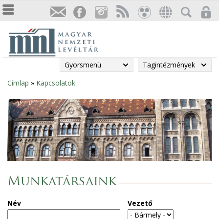
Gyorsmenü
Tagintézmények
Címlap
»
Kapcsolatok
Jelenlegi
hely
Munkatársaink
Név
Vezető