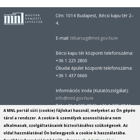
Cím: 1014 Budapest, Bécsi kapu tér 2–
4.
E-mail:
titkarsag@mnl.gov.hu
(link
sends
Bécsi kapu tér központi telefonszáma:
e-
+36 1 225 2800
mail)
Óbudai épület központi telefonszáma:
+36 1 437 0660
Információs Iroda (Kutatószolgálat):
info@mnl.gov.hu
(link
Tel.: +36 1 225 2843, +36 1 225 2844
sends
A MNL portál süti (cookie) fájlokat használ, melyeket az Ön gépén
Postacím: 1014 Budapest, Bécsi kapu
e-
tárol a rendszer. A cookie-k személyek azonosítására nem
tér 2-4.
mail)
alkalmasak, szolgáltatásaink biztosításához szükségesek. Az
Felnőttképzési nyilvántartási szám:
oldal használatával Ön beleegyezik a cookie-k használatába.
B/2020/002162