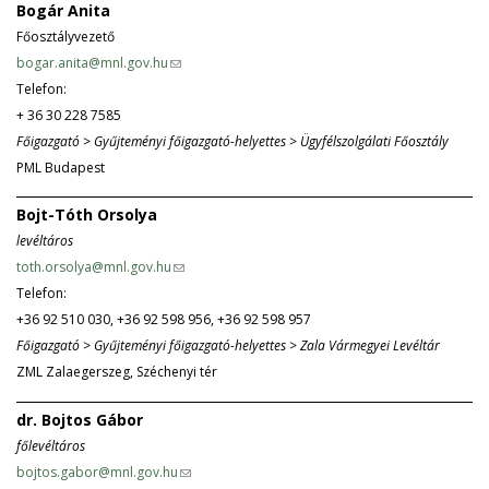
Bogár Anita
n
)
Főosztályvezető
d
bogar.anita@mnl.gov.hu
(
s
Telefon:
l
e
+ 36 30 228 7585
i
-
Főigazgató > Gyűjteményi főigazgató-helyettes > Ügyfélszolgálati Főosztály
n
m
PML Budapest
k
a
s
i
Bojt-Tóth Orsolya
e
l
levéltáros
n
)
toth.orsolya@mnl.gov.hu
(
d
Telefon:
l
s
+36 92 510 030, +36 92 598 956, +36 92 598 957
i
e
Főigazgató > Gyűjteményi főigazgató-helyettes > Zala Vármegyei Levéltár
n
-
ZML Zalaegerszeg, Széchenyi tér
k
m
s
a
dr. Bojtos Gábor
e
i
főlevéltáros
n
l
bojtos.gabor@mnl.gov.hu
(
d
)