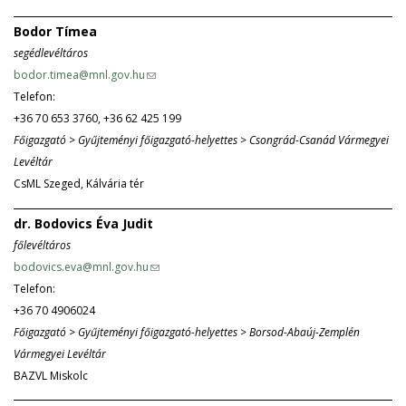
k
i
Bodor Tímea
s
l
segédlevéltáros
e
)
bodor.timea@mnl.gov.hu
(
n
Telefon:
l
d
+36 70 653 3760, +36 62 425 199
i
s
Főigazgató > Gyűjteményi főigazgató-helyettes > Csongrád-Csanád Vármegyei
n
e
Levéltár
k
-
CsML Szeged, Kálvária tér
s
m
e
a
dr. Bodovics Éva Judit
n
i
főlevéltáros
d
l
bodovics.eva@mnl.gov.hu
(
s
)
Telefon:
l
e
+36 70 4906024
i
-
Főigazgató > Gyűjteményi főigazgató-helyettes > Borsod-Abaúj-Zemplén
n
m
Vármegyei Levéltár
k
a
BAZVL Miskolc
s
i
e
l