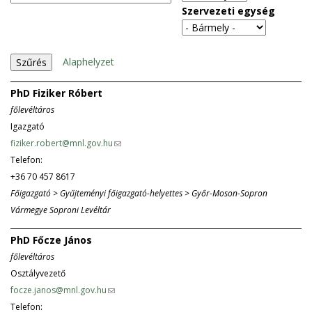
Szervezeti egység
Alaphelyzet
PhD Fiziker Róbert
főlevéltáros
Igazgató
fiziker.robert@mnl.gov.hu
(
Telefon:
l
+36 70 457 8617
i
Főigazgató > Gyűjteményi főigazgató-helyettes > Győr-Moson-Sopron
n
Vármegye Soproni Levéltár
k
s
PhD Főcze János
e
főlevéltáros
n
Osztályvezető
d
focze.janos@mnl.gov.hu
(
s
Telefon:
l
e