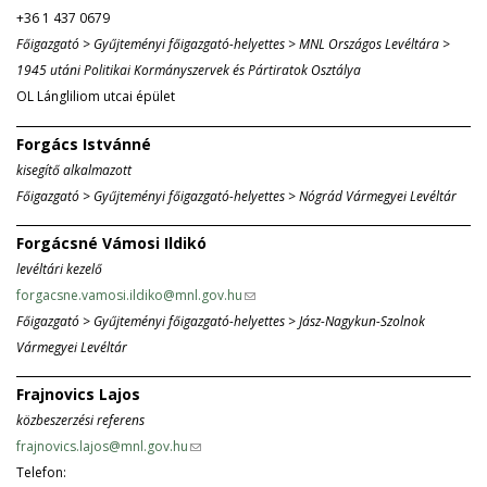
+36 1 437 0679
i
-
Főigazgató > Gyűjteményi főigazgató-helyettes > MNL Országos Levéltára >
n
m
1945 utáni Politikai Kormányszervek és Pártiratok Osztálya
k
a
OL Lángliliom utcai épület
s
i
e
l
Forgács Istvánné
n
)
kisegítő alkalmazott
d
Főigazgató > Gyűjteményi főigazgató-helyettes > Nógrád Vármegyei Levéltár
s
e
Forgácsné Vámosi Ildikó
-
levéltári kezelő
m
forgacsne.vamosi.ildiko@mnl.gov.hu
(
a
Főigazgató > Gyűjteményi főigazgató-helyettes > Jász-Nagykun-Szolnok
l
i
Vármegyei Levéltár
i
l
n
)
Frajnovics Lajos
k
közbeszerzési referens
s
frajnovics.lajos@mnl.gov.hu
(
e
Telefon:
l
n