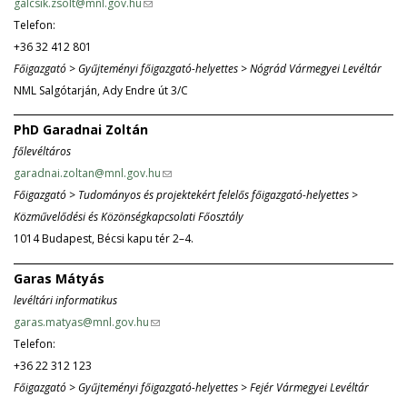
galcsik.zsolt@mnl.gov.hu
(
d
Telefon:
l
s
+36 32 412 801
i
e
Főigazgató > Gyűjteményi főigazgató-helyettes > Nógrád Vármegyei Levéltár
n
-
NML Salgótarján, Ady Endre út 3/C
k
m
s
a
PhD Garadnai Zoltán
e
i
főlevéltáros
n
l
garadnai.zoltan@mnl.gov.hu
(
d
)
Főigazgató > Tudományos és projektekért felelős főigazgató-helyettes >
l
s
Közművelődési és Közönségkapcsolati Főosztály
i
e
1014 Budapest, Bécsi kapu tér 2–4.
n
-
k
m
Garas Mátyás
s
a
levéltári informatikus
e
i
garas.matyas@mnl.gov.hu
(
n
l
Telefon:
l
d
)
+36 22 312 123
i
s
Főigazgató > Gyűjteményi főigazgató-helyettes > Fejér Vármegyei Levéltár
n
e