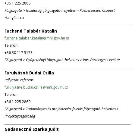
+36 1 225 2886
i
d
Főigazgató > Gazdasági főigazgató-helyettes > Közbeszerzési Csoport
n
s
Hattyú utca
k
e
s
-
Fuchsné Talabér Katalin
e
m
fuchsne.talaber.katalin@mnl.gov.hu
(
n
a
Telefon:
l
d
i
+36 30 117 5173
i
s
l
Főigazgató > Gyűjteményi főigazgató-helyettes > Vas Vármegyei Levéltár
n
e
)
k
-
Furulyásné Budai Csilla
s
m
Pályázati referens
e
a
furulyasne.budai.csilla@mnl.gov.hu
(
n
i
Telefon:
l
d
l
+36 1 225 2869
i
s
)
Főigazgató > Tudományos és projektekért felelős főigazgató-helyettes >
n
e
Projektigazgatóság
k
-
s
m
Gadaneczné Szarka Judit
e
a