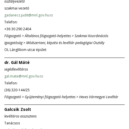
osztályvezető
n
i
szakmai vezető
d
l
gadanecz.judit@mnl.gov.hu
(
s
)
Telefon:
l
e
+36 30 290 2404
i
-
Főigazgató > Általános főigazgató-helyettes > Szakmai Koordinációs
n
m
Igazgatóság > Módszertani, képzési és levéltár-pedagógiai Osztály
k
a
OL Lángliliom utcai épület
s
i
e
l
dr. Gál Máté
n
)
segédlevéltáros
d
gal.mate@mnl.gov.hu
(
s
Telefon:
l
e
(36) 320-144/25
i
-
Főigazgató > Gyűjteményi főigazgató-helyettes > Heves Vármegyei Levéltár
n
m
k
a
Galcsik Zsolt
s
i
levéltáros asszisztens
e
l
Tanácsos
n
)