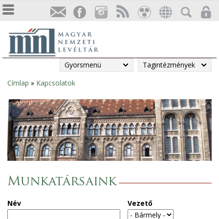
Gyorsmenü
Tagintézmények
Címlap
»
Kapcsolatok
Jelenlegi
hely
Munkatársaink
Név
Vezető