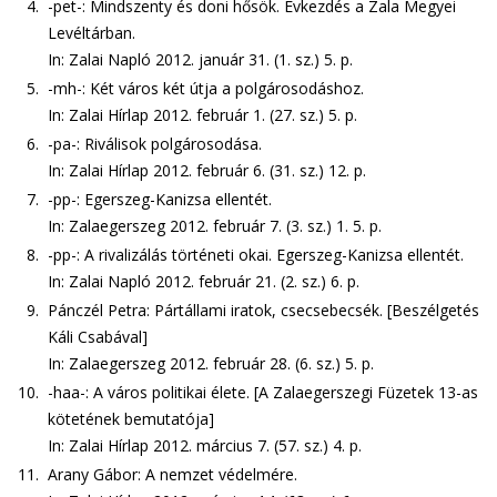
4.
-pet-: Mindszenty és doni hősök. Évkezdés a Zala Megyei
Levéltárban.
In: Zalai Napló 2012. január 31. (1. sz.) 5. p.
5.
-mh-: Két város két útja a polgárosodáshoz.
In: Zalai Hírlap 2012. február 1. (27. sz.) 5. p.
6.
-pa-: Riválisok polgárosodása.
In: Zalai Hírlap 2012. február 6. (31. sz.) 12. p.
7.
-pp-: Egerszeg-Kanizsa ellentét.
In: Zalaegerszeg 2012. február 7. (3. sz.) 1. 5. p.
8.
-pp-: A rivalizálás történeti okai. Egerszeg-Kanizsa ellentét.
In: Zalai Napló 2012. február 21. (2. sz.) 6. p.
9.
Pánczél Petra: Pártállami iratok, csecsebecsék. [Beszélgetés
Káli Csabával]
In: Zalaegerszeg 2012. február 28. (6. sz.) 5. p.
10.
-haa-: A város politikai élete. [A Zalaegerszegi Füzetek 13-as
kötetének bemutatója]
In: Zalai Hírlap 2012. március 7. (57. sz.) 4. p.
11.
Arany Gábor: A nemzet védelmére.