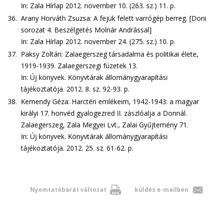
In: Zala Hírlap 2012. november 10. (263. sz.) 11. p.
36.
Arany Horváth Zsuzsa: A fejük felett varrógép berreg. [Doni
sorozat 4. Beszélgetés Molnár Andrással]
In: Zala Hírlap 2012. november 24. (275. sz.) 10. p.
37.
Paksy Zoltán: Zalaegerszeg társadalma és politikai élete,
1919-1939. Zalaegerszegi füzetek 13.
In: Új könyvek. Könyvtárak állománygyarapítási
tájékoztatója. 2012. 8. sz. 92-93. p.
38.
Kemendy Géza: Harctéri emlékeim, 1942-1943: a magyar
királyi 17. honvéd gyalogezred II. zászlóalja a Donnál.
Zalaegerszeg, Zala Megyei Lvt., Zalai Gyűjtemény 71.
In: Új könyvek. Könyvtárak állománygyarapítási
tájékoztatója. 2012. 25. sz. 61-62. p.
Nyomtatóbarát változat
küldés e-mailben