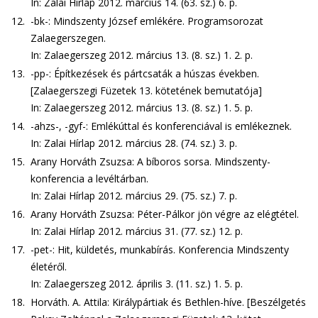
In: Zalai Hírlap 2012. március 14. (63. sz.) 6. p.
12.
-bk-: Mindszenty József emlékére. Programsorozat
Zalaegerszegen.
In: Zalaegerszeg 2012. március 13. (8. sz.) 1. 2. p.
13.
-pp-: Építkezések és pártcsaták a húszas években.
[Zalaegerszegi Füzetek 13. kötetének bemutatója]
In: Zalaegerszeg 2012. március 13. (8. sz.) 1. 5. p.
14.
-ahzs-, -gyf-: Emlékúttal és konferenciával is emlékeznek.
In: Zalai Hírlap 2012. március 28. (74. sz.) 3. p.
15.
Arany Horváth Zsuzsa: A bíboros sorsa. Mindszenty-
konferencia a levéltárban.
In: Zalai Hírlap 2012. március 29. (75. sz.) 7. p.
16.
Arany Horváth Zsuzsa: Péter-Pálkor jön végre az elégtétel.
In: Zalai Hírlap 2012. március 31. (77. sz.) 12. p.
17.
-pet-: Hit, küldetés, munkabírás. Konferencia Mindszenty
életéről.
In: Zalaegerszeg 2012. április 3. (11. sz.) 1. 5. p.
18.
Horváth. A. Attila: Királypártiak és Bethlen-híve. [Beszélgetés