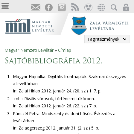
Tagintézmények
Magyar Nemzeti Levéltár
»
Címlap
Jelenlegi
Sajtóbibliográfia 2012.
hely
1.
Magyar Hajnalka: Digitális frontnaplók. Szakmai összegzés
a levéltárban.
In: Zalai Hírlap 2012. január 24. (20. sz.) 1. 7. p.
2.
-mh-: Rivális városok, történelmi tükörben.
In: Zalai Hírlap 2012. január 26. (22. sz.) 7. p.
3.
Pánczél Petra: Mindszenty és doni hősök. Évkezdés a
levéltárban.
In: Zalaegerszeg 2012. január 31. (2. sz.) 5. p.