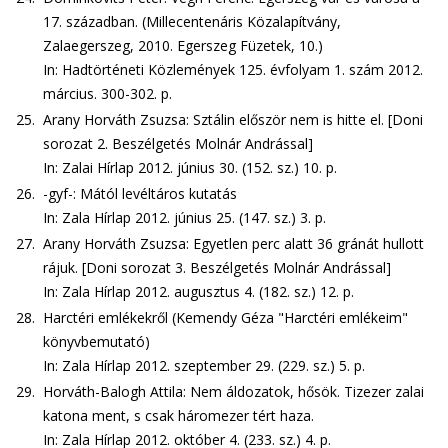
17. században. (Millecentenáris Közalapítvány,
Zalaegerszeg, 2010. Egerszeg Füzetek, 10.)
In: Hadtörténeti Közlemények 125. évfolyam 1. szám 2012.
március. 300-302. p.
25.
Arany Horváth Zsuzsa: Sztálin először nem is hitte el. [Doni
sorozat 2. Beszélgetés Molnár Andrással]
In: Zalai Hírlap 2012. június 30. (152. sz.) 10. p.
26.
-gyf-: Mától levéltáros kutatás
In: Zala Hírlap 2012. június 25. (147. sz.) 3. p.
27.
Arany Horváth Zsuzsa: Egyetlen perc alatt 36 gránát hullott
rájuk. [Doni sorozat 3. Beszélgetés Molnár Andrással]
In: Zala Hírlap 2012. augusztus 4. (182. sz.) 12. p.
28.
Harctéri emlékekről (Kemendy Géza "Harctéri emlékeim"
könyvbemutató)
In: Zala Hírlap 2012. szeptember 29. (229. sz.) 5. p.
29.
Horváth-Balogh Attila: Nem áldozatok, hősök. Tizezer zalai
katona ment, s csak háromezer tért haza.
In: Zala Hírlap 2012. október 4. (233. sz.) 4. p.