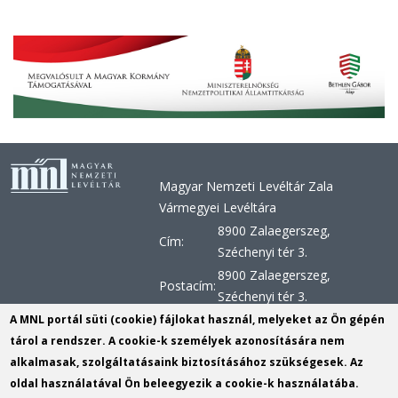
Magyar Nemzeti Levéltár Zala
Vármegyei Levéltára
8900 Zalaegerszeg,
Cím:
Széchenyi tér 3.
8900 Zalaegerszeg,
Postacím:
Széchenyi tér 3.
+36 92 510 030, +36 92 598
A MNL portál süti (cookie) fájlokat használ, melyeket az Ön gépén
Telefon:
956, +36 92 598 957
tárol a rendszer. A cookie-k személyek azonosítására nem
alkalmasak, szolgáltatásaink biztosításához szükségesek. Az
Telefax:
+36 92 510 029
oldal használatával Ön beleegyezik a cookie-k használatába.
E-mail:
zvl@mnl.gov.hu
(link