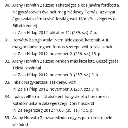
30.
Arany Horváth Zsuzsa: Tehetségét a köz javára fordította.
Négyszázötven éve halt meg Nádasdy Tamás, az anyai
ágon zalai származású felvilágosult főúr. (Beszélgetés dr.
Bilkei Irénnel)
In: Zala Hírlap 2012. október 11. (239. sz.) 7. p.
31.
Horváth-Balogh Attila: Nem áldozatok, katonák. A II.
magyar hadseregben fontos szerepe volt a zalaiaknak.
In: Zala Hírlap 2012. november 2. (256. sz.) 13. p.
32.
Arany Horváth Zsuzsa: Minden más kicsi lett. Beszélgetés
Teleki Istvánnal.
In: Zala Hírlap 2012. november 3. (257. sz.) 9. p.
33.
-hba-: Nagykanizsai székhelyű volt.
In: Zala Hírlap 2012. november 3. (257. sz.) 3. p.
34.
- pánczélPetra -: Utolsóként hagyták el a harcmezőt.
Kutatómunka a zalaegerszegi Doni hősökről
In: Zalaegerszeg 2012.11.06. (35. sz.) 1.; 5. p.
35.
Arany Horváth Zsuzsa: Minden egyes perc örökre belé
vésődött