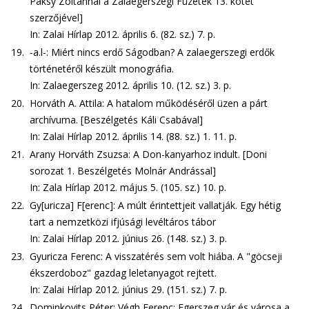
Paksy Zoltánnal a Zalaegerszegi Füzetek 13. kötet
szerzőjével]
In: Zalai Hírlap 2012. április 6. (82. sz.) 7. p.
19.
-a.l-: Miért nincs erdő Ságodban? A zalaegerszegi erdők
történetéről készült monográfia.
In: Zalaegerszeg 2012. április 10. (12. sz.) 3. p.
20.
Horváth A. Attila: A hatalom működéséről üzen a párt
archívuma. [Beszélgetés Káli Csabával]
In: Zalai Hírlap 2012. április 14. (88. sz.) 1. 11. p.
21.
Arany Horváth Zsuzsa: A Don-kanyarhoz indult. [Doni
sorozat 1. Beszélgetés Molnár Andrással]
In: Zala Hírlap 2012. május 5. (105. sz.) 10. p.
22.
Gy[uricza] F[erenc]: A múlt érintettjeit vallatják. Egy hétig
tart a nemzetközi ifjúsági levéltáros tábor
In: Zalai Hírlap 2012. június 26. (148. sz.) 3. p.
23.
Gyuricza Ferenc: A visszatérés sem volt hiába. A "göcseji
ékszerdoboz" gazdag leletanyagot rejtett.
In: Zalai Hírlap 2012. június 29. (151. sz.) 7. p.
24.
Dominkovits Péter: Végh Ferenc: Egerszeg vár és városa a