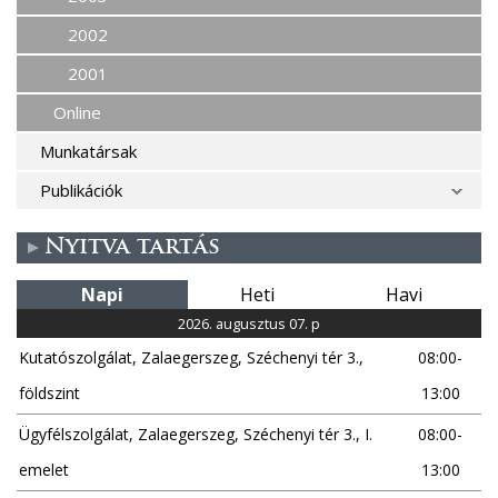
2002
2001
Online
Munkatársak
Publikációk
Nyitva tartás
Napi
Heti
Havi
2026. augusztus 07. p
Kutatószolgálat, Zalaegerszeg, Széchenyi tér 3.,
08:00-
földszint
13:00
Ügyfélszolgálat, Zalaegerszeg, Széchenyi tér 3., I.
08:00-
emelet
13:00