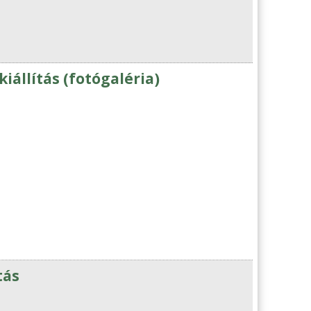
iállítás (fotógaléria)
tás