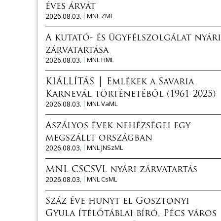
éves árvát
2026.08.03.
MNL ZML
A kutató- és ügyfélszolgálat nyári
zárvatartása
2026.08.03.
MNL HML
KIÁLLÍTÁS │ Emlékek a Savaria
Karnevál történetéből (1961-2025)
2026.08.03.
MNL VaML
Aszályos évek nehézségei egy
megszállt országban
2026.08.03.
MNL JNSzML
MNL CSCSVL nyári zárvatartás
2026.08.03.
MNL CsML
Száz éve hunyt el Gosztonyi
Gyula ítélőtáblai bíró, Pécs város