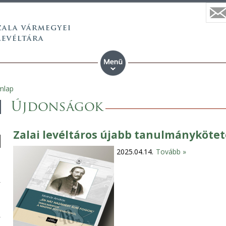
mlap
Újdonságok
Zalai levéltáros újabb tanulmánykötet
2025.04.14.
Tovább »