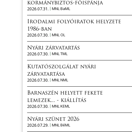
kormánybiztos-főispánja
2026.07.31.
MNL BaML
Irodalmi folyóiratok helyzete
1986-ban
2026.07.30.
MNL OL
Nyári zárvatartás
2026.07.30.
MNL TML
Kutatószolgálat nyári
zárvatartása
2026.07.30.
MNL NML
Barnaszén helyett fekete
lemezek... - kiállítás
2026.07.30.
MNL KEML
Nyári szünet 2026
2026.07.29.
MNL BéML