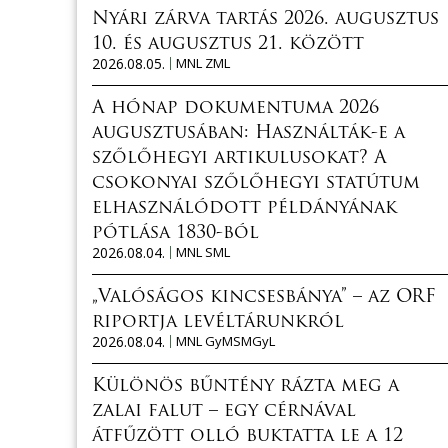
Nyári zárva tartás 2026. augusztus
10. és augusztus 21. között
2026.08.05.
MNL ZML
A hónap dokumentuma 2026
augusztusában: Használták-e a
szőlőhegyi artikulusokat? A
csokonyai szőlőhegyi statútum
elhasználódott példányának
pótlása 1830-ból
2026.08.04.
MNL SML
„Valóságos kincsesbánya” – az ORF
riportja levéltárunkról
2026.08.04.
MNL GyMSMGyL
Különös bűntény rázta meg a
zalai falut – egy cérnával
átfűzött olló buktatta le a 12