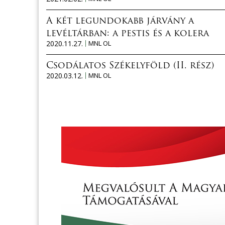
A két legundokabb járvány a
levéltárban: a pestis és a kolera
2020.11.27.
MNL OL
Csodálatos Székelyföld (II. rész)
2020.03.12.
MNL OL