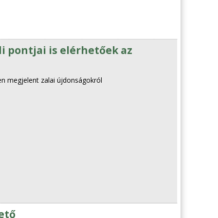
i pontjai is elérhetőek az
eten megjelent zalai újdonságokról
ető