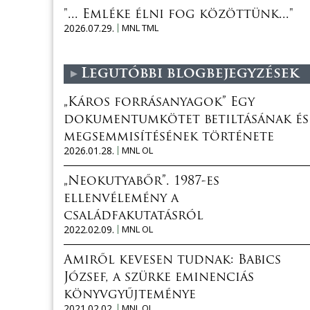
"... Emléke élni fog közöttünk..."
2026.07.29.
MNL TML
Legutóbbi blogbejegyzések
„Káros forrásanyagok” Egy
dokumentumkötet betiltásának és
megsemmisítésének története
2026.01.28.
MNL OL
„Neokutyabőr”. 1987-es
ellenvélemény a
családfakutatásról
2022.02.09.
MNL OL
Amiről kevesen tudnak: Babics
József, a szürke eminenciás
könyvgyűjteménye
2021.02.02.
MNL OL