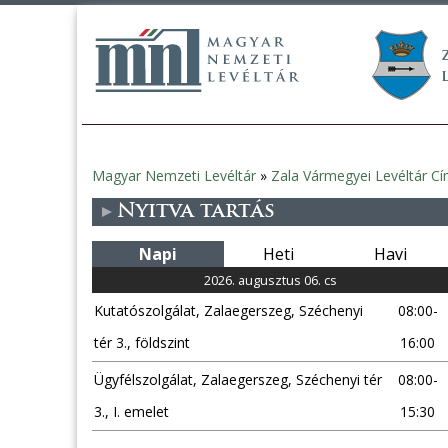
Magyar Nemzeti Levéltár
»
Zala Vármegyei Levéltár Cí
Jelenlegi
Nyitva tartás
hely
Napi
Heti
Havi
2026. augusztus 06. cs
Kutatószolgálat, Zalaegerszeg, Széchenyi
08:00-
tér 3., földszint
16:00
Ügyfélszolgálat, Zalaegerszeg, Széchenyi tér
08:00-
3., I. emelet
15:30