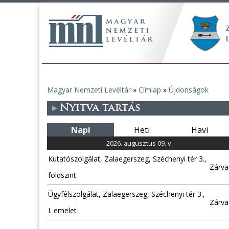
Magyar Nemzeti Levéltár
»
Címlap
»
Újdonságok
Jelenlegi
Nyitva tartás
hely
Napi
Heti
Havi
2026. augusztus 09. v
Kutatószolgálat, Zalaegerszeg, Széchenyi tér 3.,
Zárva
földszint
Ügyfélszolgálat, Zalaegerszeg, Széchenyi tér 3.,
Zárva
I. emelet