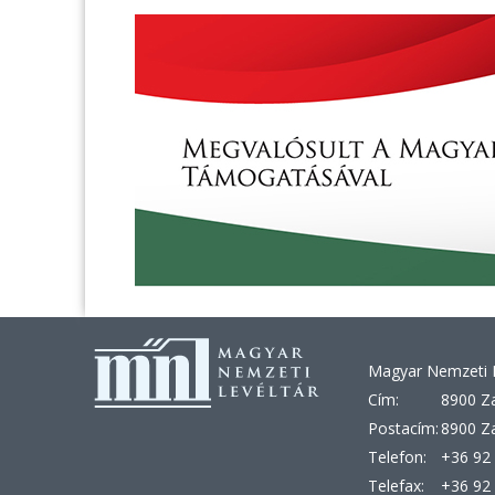
Magyar Nemzeti L
Cím:
8900 Za
Postacím:
8900 Za
Telefon:
+36 92 
Telefax:
+36 92