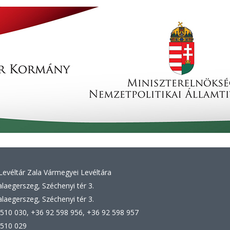
evéltár Zala Vármegyei Levéltára
laegerszeg, Széchenyi tér 3.
laegerszeg, Széchenyi tér 3.
510 030, +36 92 598 956, +36 92 598 957
 510 029