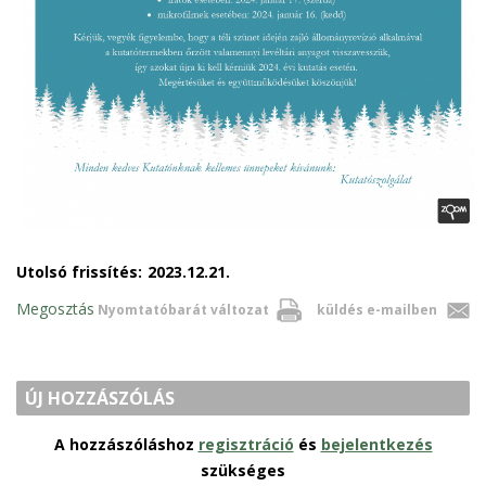
Utolsó frissítés:
2023.12.21.
Megosztás
Nyomtatóbarát változat
küldés e-mailben
ÚJ HOZZÁSZÓLÁS
A hozzászóláshoz
regisztráció
és
bejelentkezés
szükséges