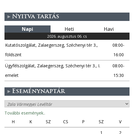
Nyitva tartás
Napi
Heti
Havi
2026. augusztus 06. cs
Kutatószolgálat, Zalaegerszeg, Széchenyi tér 3.,
08:00-
földszint
16:00
Ügyfélszolgálat, Zalaegerszeg, Széchenyi tér 3., I.
08:00-
emelet
15:30
Eseménynaptár
További események..
H
K
SZ
CS
P
SZ
V
1
2