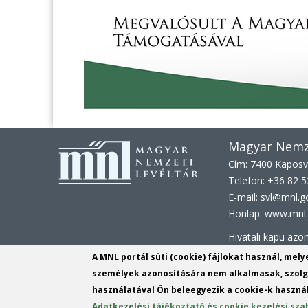
Magyar Nemze
Cím: 7400 Kaposvá
Telefon: +36 82 
E-mail: svl@mnl.g
Honlap: www.mnl.
Hivatali kapu az
KRID:
161313779
A MNL portál süti (cookie) fájlokat használ, mel
személyek azonosítására nem alkalmasak, szolgá
KÉR azonosító:
M
használatával Ön beleegyezik a cookie-k használ
KRID: 113809158
Adatkezelési tájékoztató és cookie kezelési sza