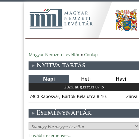
Magyar Nemzeti Levéltár
»
Címlap
Jelenlegi
Nyitva tartás
hely
Napi
Heti
Havi
2026. augusztus 07. p
7400 Kaposvár, Bartók Béla utca 8-10.
Zárva
Eseménynaptár
További események..