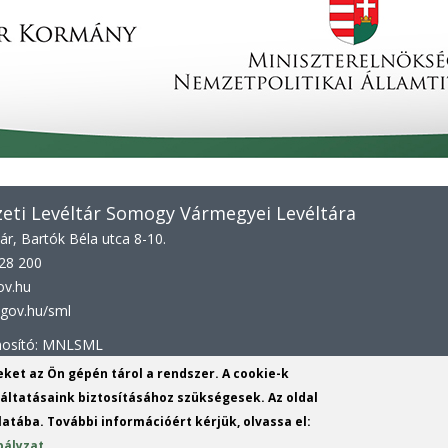
ti Levéltár Somogy Vármegyei Levéltára
r, Bartók Béla utca 8-10.
528 200
ov.hu
gov.hu/sml
onosító: MNLSML
yeket az Ön gépén tárol a rendszer. A cookie-k
ltatásaink biztosításához szükségesek. Az oldal
NLSML
atába. További információért kérjük, olvassa el:
bályzat