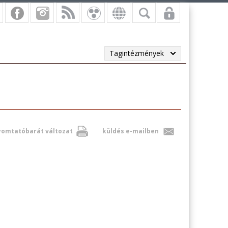
Tagintézmények
omtatóbarát változat
küldés e-mailben