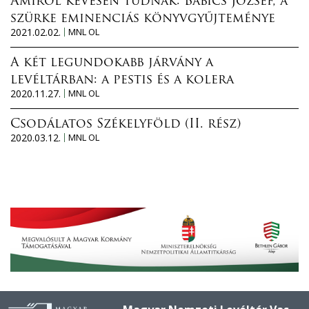
Amiről kevesen tudnak: Babics József, a
szürke eminenciás könyvgyűjteménye
2021.02.02.
MNL OL
A két legundokabb járvány a
levéltárban: a pestis és a kolera
2020.11.27.
MNL OL
Csodálatos Székelyföld (II. rész)
2020.03.12.
MNL OL