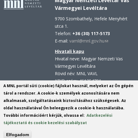
Magyar Nemzeti Levéltár Vas
Vármegyei Levéltára
9700 Szombathely, Hefele Menyhért
utca 1.
Telefon:
+36 (30) 117-5173
E-mail:
vaml@mnl.gov.hu
(link
sends
Hivatali kapu
e-
Hivatal neve: Magyar Nemzeti Vas
mail)
Vármegyei Levéltára
Rövid név: MNL VAVL
KRID szám: 461354701
A MNL portál süti (cookie) fájlokat használ, melyeket az Ön gépén
Hivatali kapu - Központi
tárol a rendszer. A cookie-k személyek azonosítására nem
Érkeztetési Rendszer (KÉR)
alkalmasak, szolgáltatásaink biztosításához szükségesek. Az
Hivatal neve: Magyar Nemzeti Levéltár
oldal használatával Ön beleegyezik a cookie-k használatába.
Rövid név: MNL VAVL
További információért kérjük, olvassa el:
Adatkezelési
KRID szám: 113809158
tájékoztató és cookie kezelési szabályzat
Elfogadom