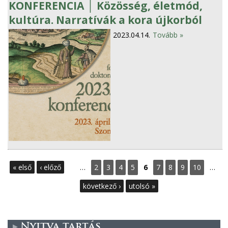
KONFERENCIA │ Közösség, életmód,
kultúra. Narratívák a kora újkorból
2023.04.14.
Tovább »
O
« első
‹ előző
…
2
3
4
5
6
7
8
9
10
…
l
következő ›
utolsó »
d
a
Nyitva tartás