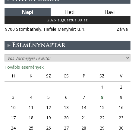
l
Napi
Heti
Havi
2026. augusztus 08. sz
a
9700 Szombathely, Hefele Menyhért u. 1.
Zárva
k
Eseménynaptár
További események..
H
K
SZ
CS
P
SZ
V
1
2
3
4
5
6
7
8
9
10
11
12
13
14
15
16
17
18
19
20
21
22
23
24
25
26
27
28
29
30