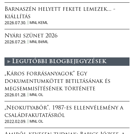
Barnaszén helyett fekete lemezek... -
kiállítás
2026.07.30.
MNL KEML
Nyári szünet 2026
2026.07.29.
MNL BéML
Legutóbbi blogbejegyzések
„Káros forrásanyagok” Egy
dokumentumkötet betiltásának és
megsemmisítésének története
2026.01.28.
MNL OL
„Neokutyabőr”. 1987-es ellenvélemény a
családfakutatásról
2022.02.09.
MNL OL