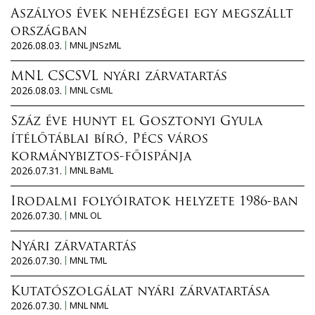
Aszályos évek nehézségei egy megszállt
országban
2026.08.03.
MNL JNSzML
MNL CSCSVL nyári zárvatartás
2026.08.03.
MNL CsML
Száz éve hunyt el Gosztonyi Gyula
ítélőtáblai bíró, Pécs város
kormánybiztos-főispánja
2026.07.31.
MNL BaML
Irodalmi folyóiratok helyzete 1986-ban
2026.07.30.
MNL OL
Nyári zárvatartás
2026.07.30.
MNL TML
Kutatószolgálat nyári zárvatartása
2026.07.30.
MNL NML