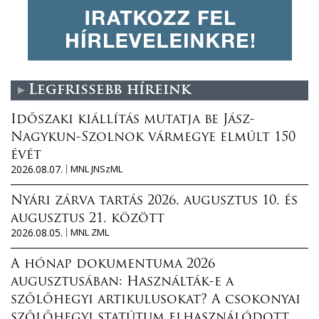
Legfrissebb híreink
Időszaki kiállítás mutatja be Jász-
Nagykun-Szolnok vármegye elmúlt 150
évét
2026.08.07.
MNL JNSzML
Nyári zárva tartás 2026. augusztus 10. és
augusztus 21. között
2026.08.05.
MNL ZML
A hónap dokumentuma 2026
augusztusában: Használták-e a
szőlőhegyi artikulusokat? A csokonyai
szőlőhegyi statútum elhasználódott