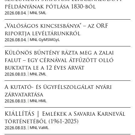
példányának pótlása 1830-ból
2026.08.04.
MNL SML
„Valóságos kincsesbánya” – az ORF
riportja levéltárunkról
2026.08.04.
MNL GyMSMGyL
Különös bűntény rázta meg a zalai
falut – egy cérnával átfűzött olló
buktatta le a 12 éves árvát
2026.08.03.
MNL ZML
A kutató- és ügyfélszolgálat nyári
zárvatartása
2026.08.03.
MNL HML
KIÁLLÍTÁS │ Emlékek a Savaria Karnevál
történetéből (1961-2025)
2026.08.03.
MNL VaML