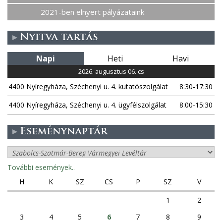
2021-ben elnyert pályázataink
Nyitva tartás
Napi
Heti
Havi
2026. augusztus 06. cs
4400 Nyíregyháza, Széchenyi u. 4. kutatószolgálat
8:30-17:30
4400 Nyíregyháza, Széchenyi u. 4. ügyfélszolgálat
8:00-15:30
Eseménynaptár
További események..
H
K
SZ
CS
P
SZ
V
1
2
3
4
5
6
7
8
9