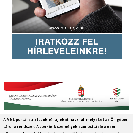
A MNL portál süti (cookie) fájlokat használ, melyeket az Ön gépén
MNL Szabolcs-Szatmár-Bereg
tárol a rendszer. A cookie-k személyek azonosítására nem