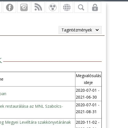
Tagintézmények
k
Megvalósulás
me
ideje
2020-07-01 -
ában
2021-06-30
2020-07-01 -
nek restaurálása az MNL Szabolcs-
2021-08-31
eg Megyei Levéltára szakkönyvtárának
2020-11-02 -