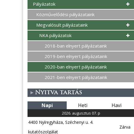
Pályázatok
Közművelődési pályázataink
Megvalósult pályázataink
NKA pályázatok
2018-ban elnyert pályázataink
2019-ben elnyert pályázataink
2020-ban elnyert pályázataink
2021-ben elnyert pályázataink
Nyitva tartás
Napi
Heti
Havi
2026. augusztus 07. p
4400 Nyíregyháza, Széchenyi u. 4.
Zárva
kutatószolgálat