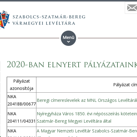
2020-ban elnyert pályázatain
Pályázat
Pályázat cí
azonosítója
NKA
Beregi címereslevelek az MNL Országos Levéltár
204188/00677
NKA
Nyíregyháza Város 1850. évi népösszeírás kötetei
204111/04331
Szatmár-Bereg Megyei Levéltára által
NKA
A Magyar Nemzeti Levéltár Szabolcs-Szatmár-Ber