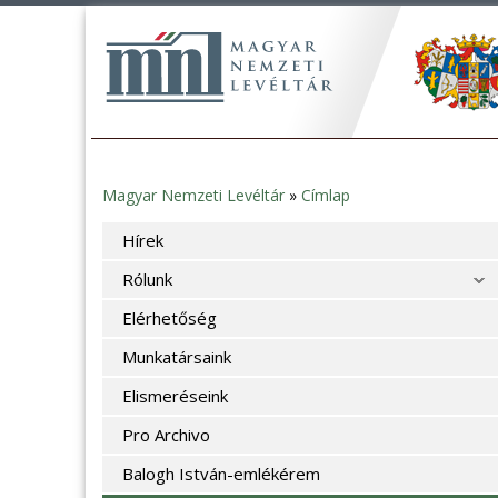
Magyar Nemzeti Levéltár
»
Címlap
Jelenlegi
Hírek
hely
Rólunk
Elérhetőség
Munkatársaink
Elismeréseink
Pro Archivo
Balogh István-emlékérem