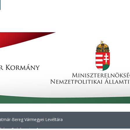
tmár-Bereg Vármegyei Levéltára
háza, Széchenyi u. 4.