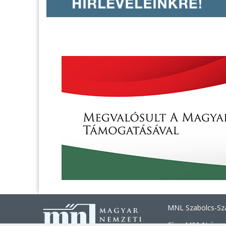
MNL Szabolcs-Sza
Cím: 4400 Nyíregy