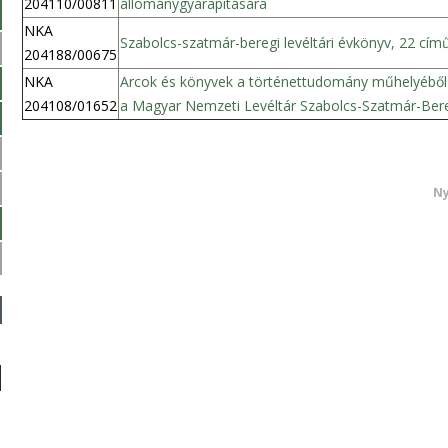
204110/00811
állománygyarapítására
NKA
Szabolcs-szatmár-beregi levéltári évkönyv, 22 cím
204188/00675
NKA
Arcok és könyvek a történettudomány műhelyéből 
204108/01652
a Magyar Nemzeti Levéltár Szabolcs-Szatmár-Bere
Ny