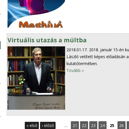
Virtuális utazás a múltba
2018.01.17.
2018. január 15-én ku
László vetített képes előadásán a
kutatótermében.
Tovább »
O
« első
‹ előző
…
21
22
23
24
25
26