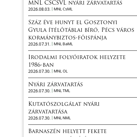
MNL CSCSVL nyári zárvatartás
2026.08.03.
MNL CsML
Száz éve hunyt el Gosztonyi
Gyula ítélőtáblai bíró, Pécs város
kormánybiztos-főispánja
2026.07.31.
MNL BaML
Irodalmi folyóiratok helyzete
1986-ban
2026.07.30.
MNL OL
Nyári zárvatartás
2026.07.30.
MNL TML
Kutatószolgálat nyári
zárvatartása
2026.07.30.
MNL NML
Barnaszén helyett fekete