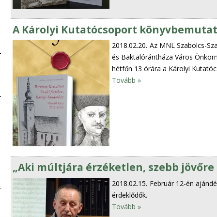
A Károlyi Kutatócsoport könyvbemuta
2018.02.20.
Az MNL Szabolcs-Sza
és Baktalórántháza Város Önkormá
hétfőn 13 órára a Károlyi Kutatóc
Tovább »
„Aki múltjára érzéketlen, szebb jövőre
2018.02.15.
Február 12-én ajándé
érdeklődők.
Tovább »