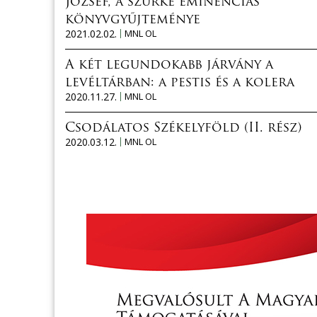
József, a szürke eminenciás
könyvgyűjteménye
2021.02.02.
MNL OL
A két legundokabb járvány a
levéltárban: a pestis és a kolera
2020.11.27.
MNL OL
Csodálatos Székelyföld (II. rész)
2020.03.12.
MNL OL