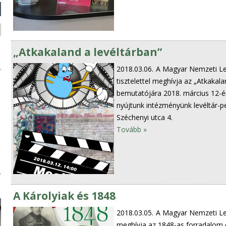
„Atkakaland a levéltárban”
2018.03.06.
A Magyar Nemzeti Le
tisztelettel meghívja az „Atkakala
bemutatójára 2018. március 12-én
nyújtunk intézményünk levéltár-pe
Széchenyi utca 4.
Tovább »
A Károlyiak és 1848
2018.03.05.
A Magyar Nemzeti Lev
meghívja az 1848-as forradalom é