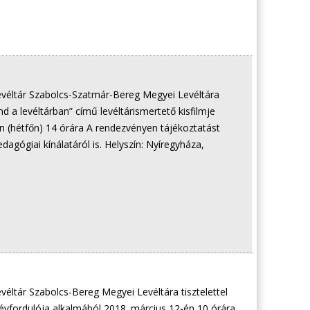
véltár Szabolcs-Szatmár-Bereg Megyei Levéltára
nd a levéltárban” című levéltárismertető kisfilmje
 (hétfőn) 14 órára A rendezvényen tájékoztatást
dagógiai kínálatáról is. Helyszín: Nyíregyháza,
éltár Szabolcs-Bereg Megyei Levéltára tisztelettel
vfordulója alkalmából 2018. március 12-én 10 órára