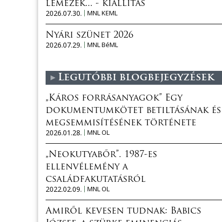
lemezek... - kiállítás
2026.07.30.
MNL KEML
Nyári szünet 2026
2026.07.29.
MNL BéML
Legutóbbi blogbejegyzések
„Káros forrásanyagok” Egy
dokumentumkötet betiltásának és
megsemmisítésének története
2026.01.28.
MNL OL
„Neokutyabőr”. 1987-es
ellenvélemény a
családfakutatásról
2022.02.09.
MNL OL
Amiről kevesen tudnak: Babics