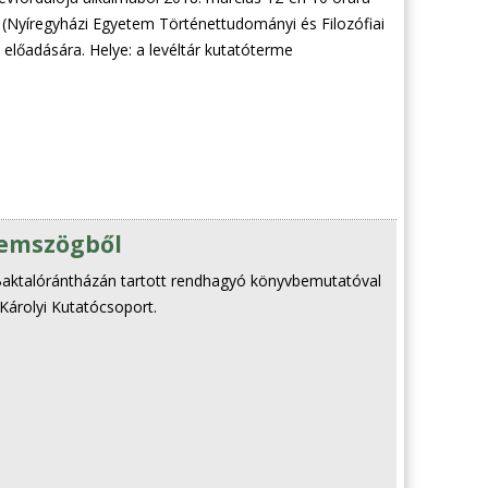
r (Nyíregyházi Egyetem Történettudományi és Filozófiai
 előadására. Helye: a levéltár kutatóterme
szemszögből
Baktalórántházán tartott rendhagyó könyvbemutatóval
Károlyi Kutatócsoport.