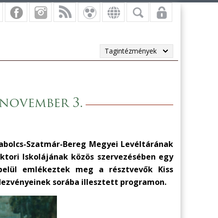
Tagintézmények
 november 3.
zabolcs-Szatmár-Bereg Megyei Levéltárának
ktori Iskolájának közös szervezésében egy
belül emlékeztek meg a résztvevők Kiss
zvényeinek sorába illesztett programon.