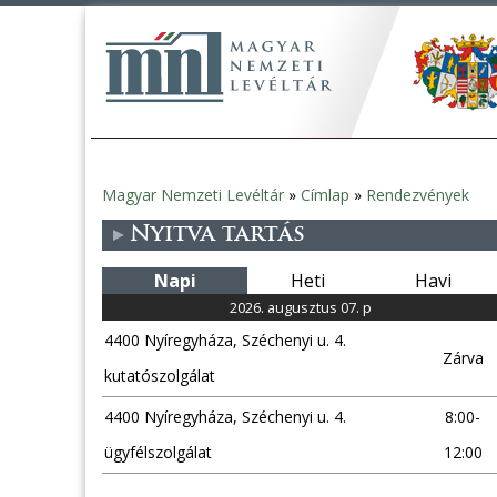
Magyar Nemzeti Levéltár
»
Címlap
»
Rendezvények
Jelenlegi
Nyitva tartás
hely
Napi
Heti
Havi
2026. augusztus 07. p
4400 Nyíregyháza, Széchenyi u. 4.
Zárva
kutatószolgálat
4400 Nyíregyháza, Széchenyi u. 4.
8:00-
ügyfélszolgálat
12:00