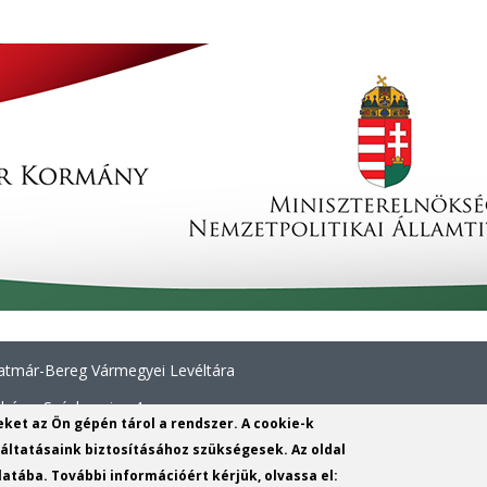
tmár-Bereg Vármegyei Levéltára
háza, Széchenyi u. 4.
yeket az Ön gépén tárol a rendszer. A cookie-k
414 313
ltatásaink biztosításához szükségesek. Az oldal
atába. További információért kérjük, olvassa el:
nl.gov.hu
(link