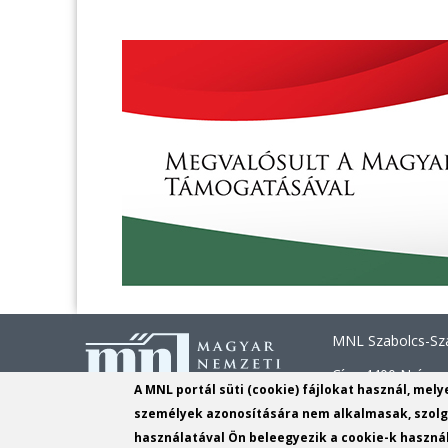
MNL Szabolcs-Sza
Cím: 4400 Nyíregy
A MNL portál süti (cookie) fájlokat használ, mel
Telefon: +36 42 
személyek azonosítására nem alkalmasak, szolgá
használatával Ön beleegyezik a cookie-k használ
E-mail:
szszbvl@m