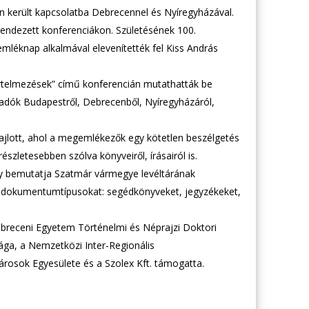
n került kapcsolatba Debrecennel és Nyíregyházával.
 rendezett konferenciákon. Születésének 100.
emléknap alkalmával elevenítették fel Kiss András
értelmezések” című konferencián mutathatták be
adók Budapestről, Debrecenből, Nyíregyházáról,
ott, ahol a megemlékezők egy kötetlen beszélgetés
észletesebben szólva könyveiről, írásairól is.
ly bemutatja Szatmár vármegye levéltárának
len dokumentumtípusokat: segédkönyveket, jegyzékeket,
ebreceni Egyetem Történelmi és Néprajzi Doktori
ga, a Nemzetközi Inter-Regionális
rosok Egyesülete és a Szolex Kft. támogatta.