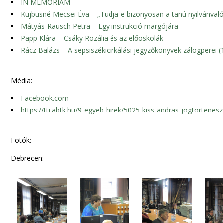
IN MEMORIAM
Kujbusné Mecsei Éva – „Tudja-e bizonyosan a tanú nyilvánva
Mátyás-Rausch Petra – Egy instrukció margójára
Papp Klára – Csáky Rozália és az előoskolák
Rácz Balázs – A sepsiszékicirkálási jegyzőkönyvek zálogperei 
Média:
Facebook.com
https://tti.abtk.hu/9-egyeb-hirek/5025-kiss-andras-jogtortene
Fotók:
Debrecen: