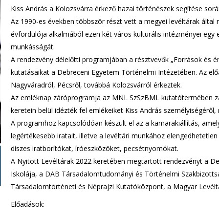
Kiss András a Kolozsvárra érkező hazai történészek segítése sorá
Az 1990-es években többször részt vett a megyei levéltárak által
évfordulója alkalmából ezen két város kulturális intézményei egy 
munkásságát.
A rendezvény délelőtti programjában a résztvevők „Források és 
kutatásaikat a Debreceni Egyetem Történelmi Intézetében. Az elő
Nagyváradról, Pécsről, továbbá Kolozsvárról érkeztek.
Az emléknap záróprogramja az MNL SzSzBML kutatótermében zajl
keretein belül idézték fel emlékeiket Kiss András személyiségéről, r
A programhoz kapcsolódóan készült el az a kamarakiállítás, ame
legértékesebb iratait, illetve a levéltári munkához elengedhetet
díszes iratborítókat, íróeszközöket, pecsétnyomókat.
A Nyitott Levéltárak 2022 keretében megtartott rendezvényt a D
Iskolája, a DAB Társadalomtudományi és Történelmi Szakbizottsá
Társadalomtörténeti és Néprajzi Kutatóközpont, a Magyar Levéltá
Előadások: