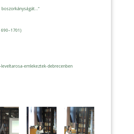
ló boszorkányságát…”
(1690–1701)
sz-leveltarosa-emlekeztek-debrecenben