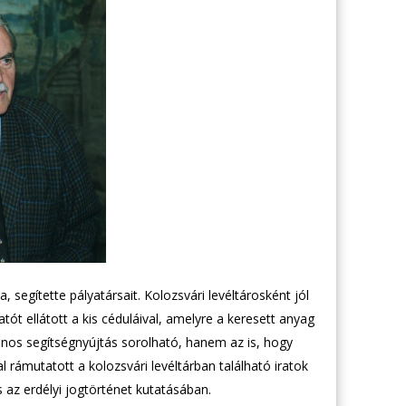
 segítette pályatársait. Kolozsvári levéltárosként jól
tót ellátott a kis céduláival, amelyre a keresett anyag
onos segítségnyújtás sorolható, hanem az is, hogy
l rámutatott a kolozsvári levéltárban található iratok
s az erdélyi jogtörténet kutatásában.