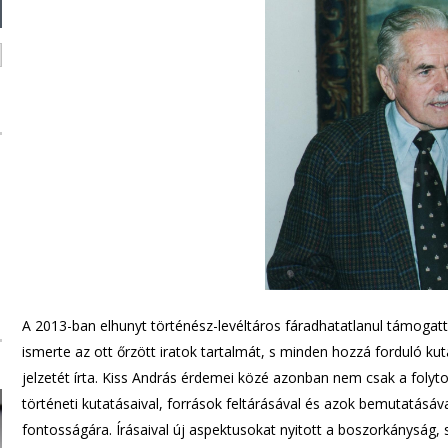
A 2013-ban elhunyt történész-levéltáros fáradhatatlanul támogatta,
ismerte az ott őrzött iratok tartalmát, s minden hozzá forduló kuta
jelzetét írta. Kiss András érdemei közé azonban nem csak a folyt
történeti kutatásaival, források feltárásával és azok bemutatásáva
fontosságára. Írásaival új aspektusokat nyitott a boszorkányság, 