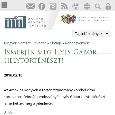
Tagintézmények
Magyar Nemzeti Levéltár
»
Címlap
»
Rendezvények
Jelenlegi
Ismerjék meg Ilyés Gábor
hely
helytörténészt!
2016.02.10.
Az Arcok és könyvek a történettudomány köréből című
sorozatunk februári rendezvényén Ilyés Gábor helytörténészt
ismerhették meg a jelenlévők.
Galéria