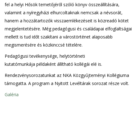
fel a helyi Hősök temetőjéről szóló könyv összeállítására,
valamint a nyíregyházi elhurcoltaknak nemcsak a névsorát,
hanem a hozzátartozók visszaemlékezéseit is közreadó kötet
megjelentetésére. Még pedagógusi és családapai elfoglaltságai
mellett is tud időt szakítani a várostörténet alaposabb
megismerésére és közkinccsé tételére.
Pedagógusi tevékenysége, helytörténeti
kutatómunkája példaként állítható kollégái elé is.
Rendezvénysorozatunkat az NKA Közgyűjteményi Kollégiuma
támogatta. A program a Nyitott Levéltárak sorozat része volt.
Galéria