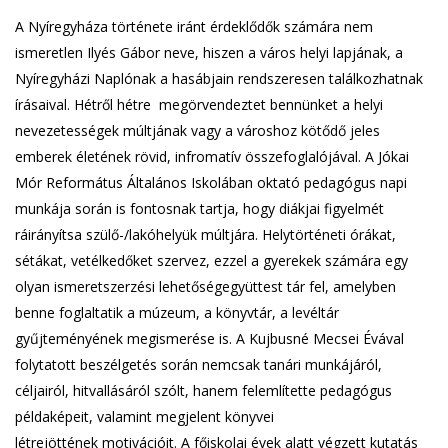
A Nyíregyháza története iránt érdeklődők számára nem
ismeretlen Ilyés Gábor neve, hiszen a város helyi lapjának, a
Nyíregyházi Naplónak a hasábjain rendszeresen találkozhatnak
írásaival. Hétről hétre megörvendeztet bennünket a helyi
nevezetességek múltjának vagy a városhoz kötődő jeles
emberek életének rövid, infromatív összefoglalójával. A Jókai
Mór Református Általános Iskolában oktató pedagógus napi
munkája során is fontosnak tartja, hogy diákjai figyelmét
ráirányítsa szülő-/lakóhelyük múltjára. Helytörténeti órákat,
sétákat, vetélkedőket szervez, ezzel a gyerekek számára egy
olyan ismeretszerzési lehetőségegyüttest tár fel, amelyben
benne foglaltatik a múzeum, a könyvtár, a levéltár
gyűjteményének megismerése is. A Kujbusné Mecsei Évával
folytatott beszélgetés során nemcsak tanári munkájáról,
céljairól, hitvallásáról szólt, hanem felemlítette
pedagógus
példaképeit, valamint megjelent könyvei
létrejöttének motivációit. A főiskolai évek alatt végzett kutatás