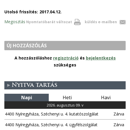
Utolsó frissítés:
2017.04.12.
Megosztás
Nyomtatóbarát változat
küldés e-mailben
ÚJ HOZZÁSZÓLÁS
A hozzászóláshoz
regisztráció
és
bejelentkezés
szükséges
Nyitva tartás
Napi
Heti
Havi
2026. augusztus 09. v
4400 Nyíregyháza, Széchenyi u. 4. kutatószolgálat
Zárva
4400 Nyíregyháza, Széchenyi u. 4. ügyfélszolgálat
Zárva