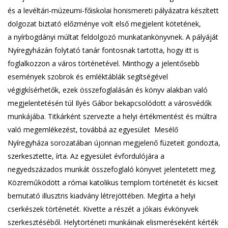
és a levéltári-múzeumi-főiskolai honismereti pályázatra készített
dolgozat biztató előzménye volt első megjelent kötetének,
a nyírbogdányi múltat feldolgozó munkatankönyvnek. A pályáját
Nyíregyházán folytató tanár fontosnak tartotta, hogy itt is
foglalkozzon a város történetével. Minthogy a jelentősebb
események szobrok és emléktáblák segítségével
végigkísérhetők, ezek összefoglalásán és könyv alakban való
megjelentetésén túl Ilyés Gábor bekapcsolódott a városvédők
munkájába. Titkárként szervezte a helyi értékmentést és múltra
való megemlékezést, továbbá az egyesület Mesélő
Nyíregyháza sorozatában újonnan megjelenő füzeteit gondozta,
szerkesztette, írta. Az egyesület évfordulójára a
negyedszázados munkát összefoglaló könyvet jelentetett meg.
Közreműködött a római katolikus templom történetét és kicseit
bemutató illusztris kiadvány létrejöttében. Megírta a helyi
cserkészek történetét. Kivette a részét a jókais évkönyvek
szerkesztéséből. Helytörténeti munkáinak elismeréseként kérték