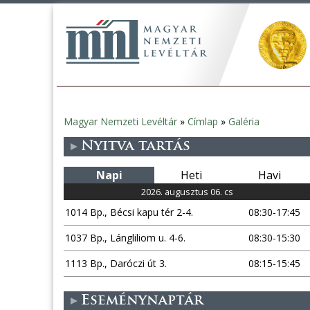
Magyar Nemzeti Levéltár
»
Címlap
»
Galéria
Jelenlegi
Nyitva tartás
hely
Napi
Heti
Havi
2026. augusztus 06. cs
1014 Bp., Bécsi kapu tér 2-4.
08:30-17:45
1037 Bp., Lángliliom u. 4-6.
08:30-15:30
1113 Bp., Daróczi út 3.
08:15-15:45
Eseménynaptár