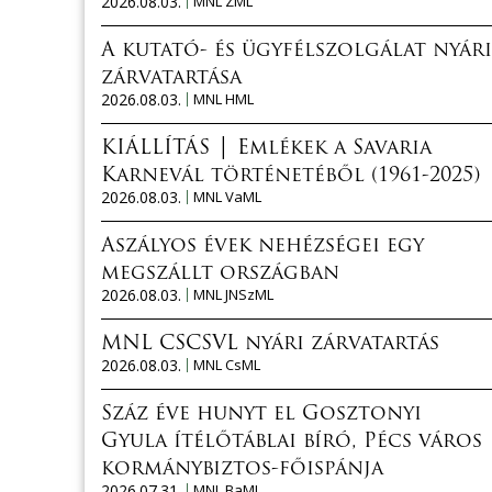
2026.08.03.
MNL ZML
A kutató- és ügyfélszolgálat nyári
zárvatartása
2026.08.03.
MNL HML
KIÁLLÍTÁS │ Emlékek a Savaria
Karnevál történetéből (1961-2025)
2026.08.03.
MNL VaML
Aszályos évek nehézségei egy
megszállt országban
2026.08.03.
MNL JNSzML
MNL CSCSVL nyári zárvatartás
2026.08.03.
MNL CsML
Száz éve hunyt el Gosztonyi
Gyula ítélőtáblai bíró, Pécs város
kormánybiztos-főispánja
2026.07.31.
MNL BaML