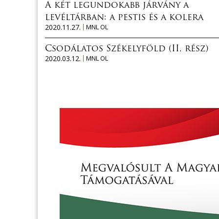
A két legundokabb járvány a
levéltárban: a pestis és a kolera
2020.11.27.
MNL OL
Csodálatos Székelyföld (II. rész)
2020.03.12.
MNL OL