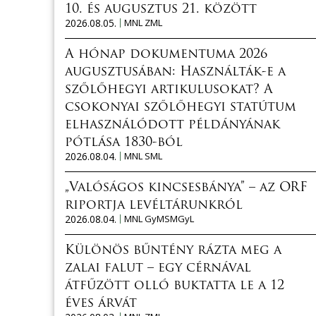
10. és augusztus 21. között
2026.08.05.
MNL ZML
A hónap dokumentuma 2026
augusztusában: Használták-e a
szőlőhegyi artikulusokat? A
csokonyai szőlőhegyi statútum
elhasználódott példányának
pótlása 1830-ból
2026.08.04.
MNL SML
„Valóságos kincsesbánya” – az ORF
riportja levéltárunkról
2026.08.04.
MNL GyMSMGyL
Különös bűntény rázta meg a
zalai falut – egy cérnával
átfűzött olló buktatta le a 12
éves árvát