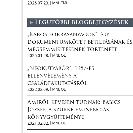
2026.07.29.
MNL TML
Legutóbbi blogbejegyzések
„Káros forrásanyagok” Egy
dokumentumkötet betiltásának és
megsemmisítésének története
2026.01.28.
MNL OL
„Neokutyabőr”. 1987-es
ellenvélemény a
családfakutatásról
2022.02.09.
MNL OL
Amiről kevesen tudnak: Babics
József, a szürke eminenciás
könyvgyűjteménye
2021.02.02.
MNL OL