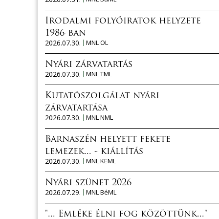
Irodalmi folyóiratok helyzete
1986-ban
2026.07.30.
MNL OL
Nyári zárvatartás
2026.07.30.
MNL TML
Kutatószolgálat nyári
zárvatartása
2026.07.30.
MNL NML
Barnaszén helyett fekete
lemezek... - kiállítás
2026.07.30.
MNL KEML
Nyári szünet 2026
2026.07.29.
MNL BéML
"... Emléke élni fog közöttünk..."