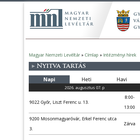
Magyar Nemzeti Levéltár
»
Címlap
»
Intézményi hírek
Jelenlegi
Nyitva tartás
hely
Napi
Heti
Havi
2026. augusztus 07. p
8:00-
9022 Győr, Liszt Ferenc u. 13.
13:00
9200 Mosonmagyaróvár, Erkel Ferenc utca
Zárva
3.