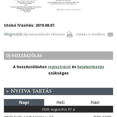
Utolsó frissítés:
2019.08.07.
Megosztás
Nyomtatóbarát változat
küldés e-mailben
ÚJ HOZZÁSZÓLÁS
A hozzászóláshoz
regisztráció
és
bejelentkezés
szükséges
Nyitva tartás
Napi
Heti
Havi
2026. augusztus 07. p