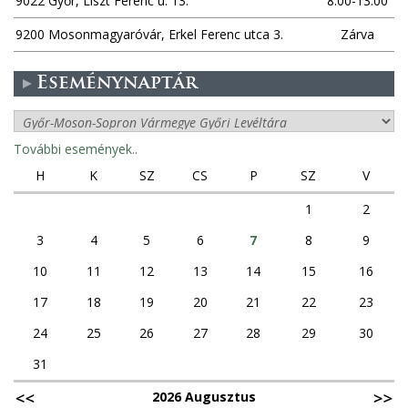
9022 Győr, Liszt Ferenc u. 13.
8:00-13:00
9200 Mosonmagyaróvár, Erkel Ferenc utca 3.
Zárva
Eseménynaptár
További események..
H
K
SZ
CS
P
SZ
V
1
2
3
4
5
6
7
8
9
10
11
12
13
14
15
16
17
18
19
20
21
22
23
24
25
26
27
28
29
30
31
2026 Augusztus