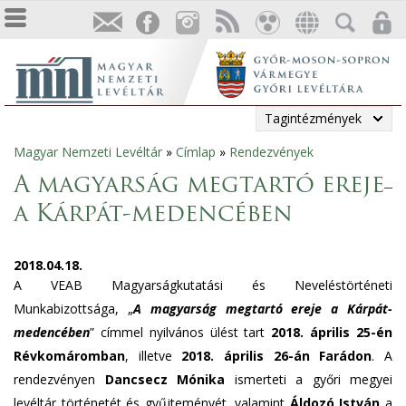
Tagintézmények
Magyar Nemzeti Levéltár
»
Címlap
»
Rendezvények
Jelenlegi
A magyarság megtartó ereje
hely
a Kárpát-medencében
2018.04.18.
A VEAB Magyarságkutatási és Neveléstörténeti
Munkabizottsága, „
A magyarság megtartó ereje a Kárpát-
medencében
” címmel nyilvános ülést tart
2018. április 25-én
Révkomáromban
, illetve
2018. április 26-án Farádon
. A
rendezvényen
Dancsecz Mónika
ismerteti a győri megyei
levéltár történetét és gyűjteményét, valamint
Áldozó István
a