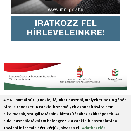
A MNL portál süti (cookie) fájlokat használ, melyeket az Ön gépén
Magyar Nemzeti Levéltár Győr-Moson-
tárol a rendszer. A cookie-k személyek azonosítására nem
Sopron Vármegye Győri Levéltára
alkalmasak, szolgáltatásaink biztosításához szükségesek. Az
oldal használatával Ön beleegyezik a cookie-k használatába.
9022 Győr, Liszt Ferenc u. 13.
További információért kérjük, olvassa el:
Adatkezelési