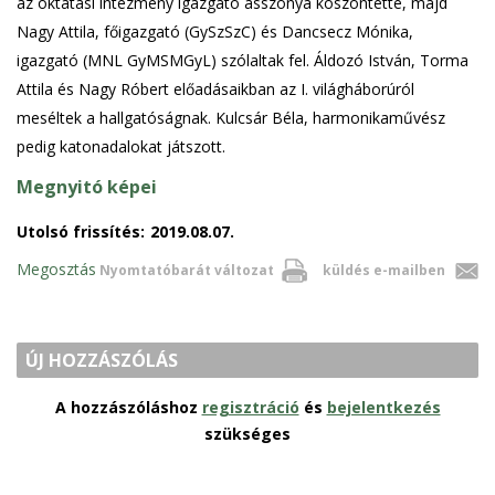
az oktatási intézmény igazgató asszonya köszöntette, majd
Nagy Attila, főigazgató (GySzSzC) és Dancsecz Mónika,
igazgató (MNL GyMSMGyL) szólaltak fel. Áldozó István, Torma
Attila és Nagy Róbert előadásaikban az I. világháborúról
meséltek a hallgatóságnak. Kulcsár Béla, harmonikaművész
pedig katonadalokat játszott.
Megnyitó képei
Utolsó frissítés:
2019.08.07.
Megosztás
Nyomtatóbarát változat
küldés e-mailben
ÚJ HOZZÁSZÓLÁS
A hozzászóláshoz
regisztráció
és
bejelentkezés
szükséges