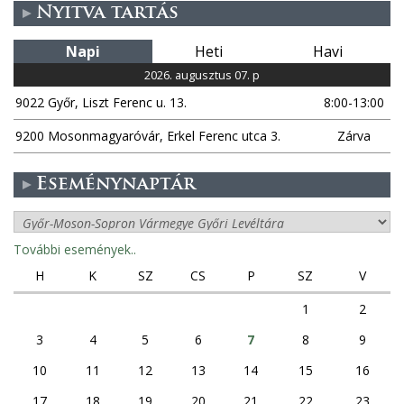
Nyitva tartás
Napi
Heti
Havi
2026. augusztus 07. p
9022 Győr, Liszt Ferenc u. 13.
8:00-13:00
9200 Mosonmagyaróvár, Erkel Ferenc utca 3.
Zárva
Eseménynaptár
További események..
H
K
SZ
CS
P
SZ
V
1
2
3
4
5
6
7
8
9
10
11
12
13
14
15
16
17
18
19
20
21
22
23