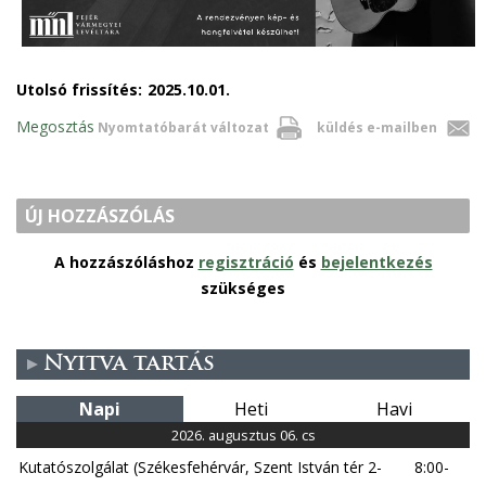
Utolsó frissítés:
2025.10.01.
Megosztás
Nyomtatóbarát változat
küldés e-mailben
ÚJ HOZZÁSZÓLÁS
A hozzászóláshoz
regisztráció
és
bejelentkezés
szükséges
Nyitva tartás
Napi
Heti
Havi
2026. augusztus 06. cs
Kutatószolgálat (Székesfehérvár, Szent István tér 2-
8:00-