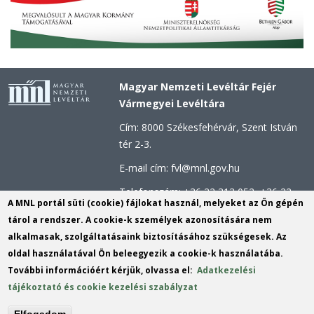
Magyar Nemzeti Levéltár Fejér
Vármegyei Levéltára
Cím: 8000 Székesfehérvár, Szent István
tér 2-3.
E-mail cím: fvl@mnl.gov.hu
Telefonszám: +36 22 313 052, +36 22
A MNL portál süti (cookie) fájlokat használ, melyeket az Ön gépén
312 123
tárol a rendszer. A cookie-k személyek azonosítására nem
Hivatali kapu azonosító: MNLFML
alkalmasak, szolgáltatásaink biztosításához szükségesek. Az
KRID: 253813110
oldal használatával Ön beleegyezik a cookie-k használatába.
További információért kérjük, olvassa el:
Adatkezelési
Hivatali kapu - Központi Érkeztetési
tájékoztató és cookie kezelési szabályzat
rendszer (KÉR) azonosító: MNL FML
KRID: 113809158