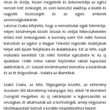
része és őrzője, hiszen megjeleníti és dokumentálja az egész
nemzet írott örökségét, és ezen keresztül alakítója a kisebb és
nagyobb közösségek és az egyes emberek
azonosságtudatának.
Latorcai Csaba kifejtette, hogy a nemzettudat egyik fokmérője,
milyen körülmények között őrizzük és védjük felbecsülhetetlen
értékű írott örökségünket. A kormány ezért 559 millió forintot
biztosított az egykor a Magyar Televízió regionális stúdiójának
helyet adó épület felújítására és átalakítására. Ezt az MNL saját
működési keretéből 126 millió forinttal egészítette ki. Az új
épületben 13480 méter irattári folyóméter raktári kapacitást
alakítottak ki, 21. századi körülményeket biztosítva a kutatóknak
és az itt dolgozóknak - tudatta az államtitkár.
Szabó Csaba, az MNL főigazgatója közölte, az intézmény
összesen 300 kilométernyi iratanyagot őriz, ebből 18 kilométert
Csongrád megyében. Az új raktárépület a legkorszerűbb az
országban, itt alkalmazták azt a technológiát, amely négyszeres
tárolókapacitást biztosít a korábbi megoldásokhoz képest.