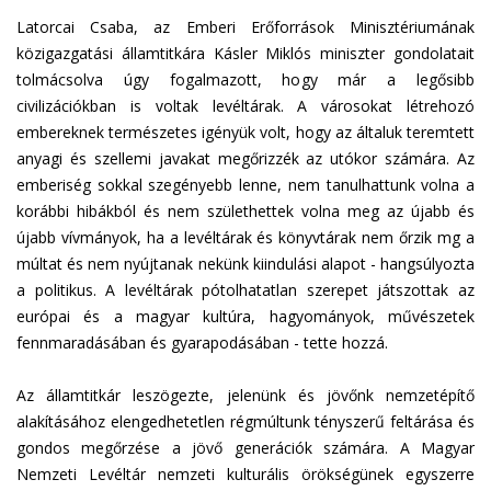
e
Latorcai Csaba, az Emberi Erőforrások Minisztériumának
n
közigazgatási államtitkára Kásler Miklós miniszter gondolatait
d
tolmácsolva úgy fogalmazott, hogy már a legősibb
s
civilizációkban is voltak levéltárak. A városokat létrehozó
e
embereknek természetes igényük volt, hogy az általuk teremtett
-
anyagi és szellemi javakat megőrizzék az utókor számára. Az
m
emberiség sokkal szegényebb lenne, nem tanulhattunk volna a
a
korábbi hibákból és nem születhettek volna meg az újabb és
i
újabb vívmányok, ha a levéltárak és könyvtárak nem őrzik mg a
l
múltat és nem nyújtanak nekünk kiindulási alapot - hangsúlyozta
)
a politikus. A levéltárak pótolhatatlan szerepet játszottak az
európai és a magyar kultúra, hagyományok, művészetek
fennmaradásában és gyarapodásában - tette hozzá.
Az államtitkár leszögezte, jelenünk és jövőnk nemzetépítő
alakításához elengedhetetlen régmúltunk tényszerű feltárása és
gondos megőrzése a jövő generációk számára. A Magyar
Nemzeti Levéltár nemzeti kulturális örökségünek egyszerre