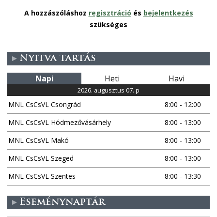
A hozzászóláshoz
regisztráció
és
bejelentkezés
szükséges
Nyitva tartás
Napi
Heti
Havi
2026. augusztus 07. p
MNL CsCsVL Csongrád
8:00 - 12:00
MNL CsCsVL Hódmezővásárhely
8:00 - 13:00
MNL CsCsVL Makó
8:00 - 13:00
MNL CsCsVL Szeged
8:00 - 13:00
MNL CsCsVL Szentes
8:00 - 13:30
Eseménynaptár