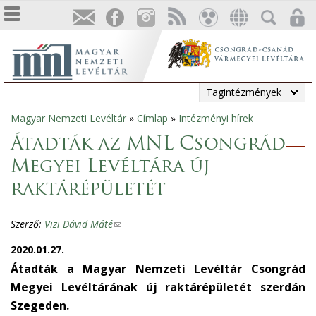
Tagintézmények
Magyar Nemzeti Levéltár
»
Címlap
»
Intézményi hírek
Jelenlegi
Átadták az MNL Csongrád
hely
Megyei Levéltára új
raktárépületét
Szerző:
Vizi Dávid Máté
(
l
2020.01.27.
i
Átadták a Magyar Nemzeti Levéltár Csongrád
n
Megyei Levéltárának új raktárépületét szerdán
k
Szegeden.
s