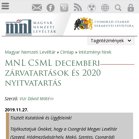
Tagintézmények
Magyar Nemzeti Levéltár
»
Címlap
»
Intézményi hírek
Jelenlegi
MNL CSML decemberi
hely
zárvatartások és 2020
nyitvatartás
Szerző:
Vizi Dávid Máté
(
l
2019.11.27.
i
Tisztelt Kutatóink és Ügyfeleink!
n
k
Tájékoztatjuk Önöket, hogy a Csongrád Megyei Levéltár
s
(Szeged, Hódmezővásárhely, Makó, Szentes, Csongrád)