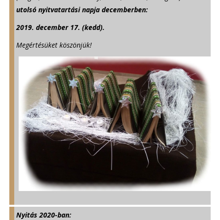
e
utolsó nyitvatartási napja decemberben:
n
2019. december 17. (kedd).
d
s
Megértésüket köszönjük!
e
-
m
a
i
l
)
Nyitás 2020-ban: