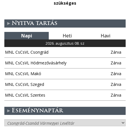
szükséges
Nyitva tartás
Napi
Heti
Havi
2026. augusztus 08. sz
MNL CsCsVL Csongrád
Zárva
MNL CsCsVL Hódmezővásárhely
Zárva
MNL CsCsVL Makó
Zárva
MNL CsCsVL Szeged
Zárva
MNL CsCsVL Szentes
Zárva
Eseménynaptár