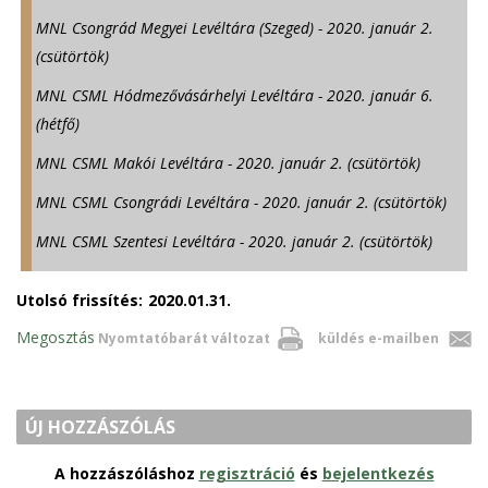
MNL Csongrád Megyei Levéltára (Szeged) - 2020. január 2.
(csütörtök)
MNL CSML Hódmezővásárhelyi Levéltára - 2020. január 6.
(hétfő)
MNL CSML Makói Levéltára - 2020. január 2. (csütörtök)
MNL CSML Csongrádi Levéltára - 2020. január 2. (csütörtök)
MNL CSML Szentesi Levéltára - 2020. január 2. (csütörtök)
Utolsó frissítés:
2020.01.31.
Megosztás
Nyomtatóbarát változat
küldés e-mailben
ÚJ HOZZÁSZÓLÁS
A hozzászóláshoz
regisztráció
és
bejelentkezés