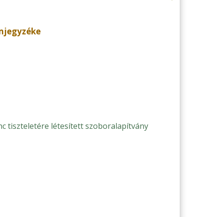
omjegyzéke
nc tiszteletére létesített szoboralapítvány