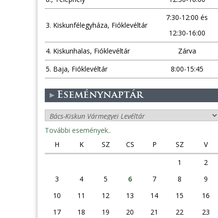
7:30-12:00 és
3. Kiskunfélegyháza, Fióklevéltár
12:30-16:00
4. Kiskunhalas, Fióklevéltár
Zárva
5. Baja, Fióklevéltár
8:00-15:45
Eseménynaptár
További események..
H
K
SZ
CS
P
SZ
V
1
2
3
4
5
6
7
8
9
10
11
12
13
14
15
16
17
18
19
20
21
22
23