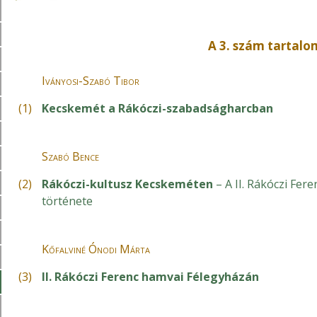
A 3. szám tartal
Iványosi-Szabó Tibor
(1)
Kecskemét a Rákóczi-szabadságharcban
Szabó Bence
(2)
Rákóczi-kultusz Kecskeméten
– A II. Rákóczi Fere
története
Kőfalviné Ónodi Márta
(3)
II. Rákóczi Ferenc hamvai Félegyházán