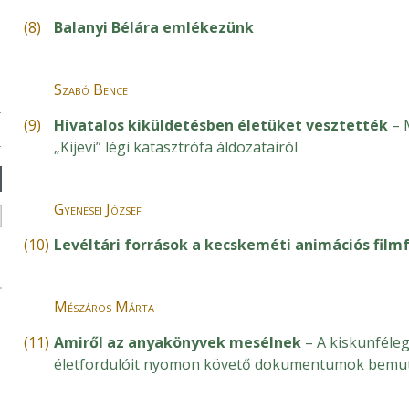
(8)
Balanyi Bélára emlékezünk
Szabó Bence
(9)
Hivatalos kiküldetésben életüket vesztették
– 
„Kijevi” légi katasztrófa áldozatairól
Gyenesei József
(10)
Levéltári források a kecskeméti animációs filmf
Mészáros Márta
(11)
Amiről az anyakönyvek mesélnek
– A kiskunféle
életfordulóit nyomon követő dokumentumok bemu