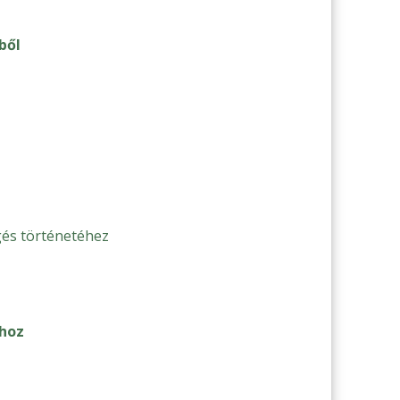
ből
gés történetéhez
yhoz