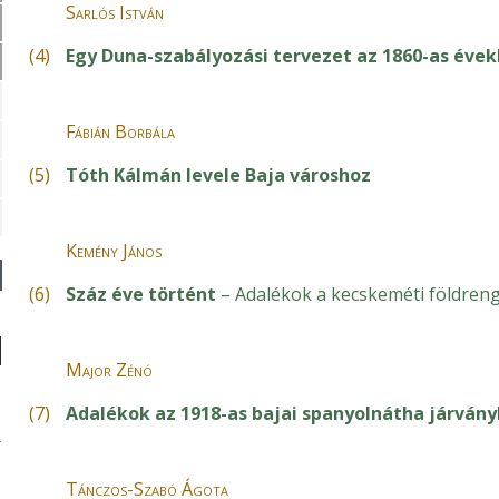
Sarlós István
(4)
Egy Duna-szabályozási tervezet az 1860-as évek
Fábián Borbála
(5)
Tóth Kálmán levele Baja városhoz
Kemény János
(6)
Száz éve történt
– Adalékok a kecskeméti földren
Major Zénó
(7)
Adalékok az 1918-as bajai spanyolnátha járván
Tánczos-Szabó Ágota