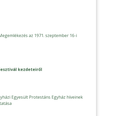
Megemlékezés az 1971. szeptember 16-i
esztivál kezdeteiről
gyházi Egyesült Protestáns Egyház híveinek
tatása