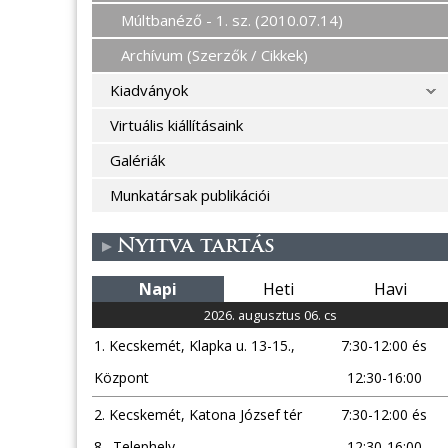
Múltbanéző - 1. sz. (2010.07.14)
Archívum (Szerzők / Cikkek)
Kiadványok
Virtuális kiállításaink
Galériák
Munkatársak publikációi
Nyitva tartás
Napi
Heti
Havi
2026. augusztus 06. cs
1. Kecskemét, Klapka u. 13-15.,
7:30-12:00 és
Központ
12:30-16:00
2. Kecskemét, Katona József tér
7:30-12:00 és
8., Telephely
12:30-16:00