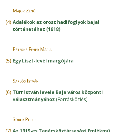
Major Zénó
(4)
Adalékok az orosz hadifoglyok bajai
történetéhez (1918)
Péterné Fehér Mária
(5)
Egy Liszt-levél margójára
Sarlós István
(6)
Türr István levele Baja város központi
választmányához
(Forrásközlés)
Sóber Péter
(7)
Az 1919-es Tanácsköztársasági Emlékmű