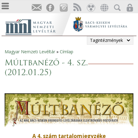
Tagintézmények
Magyar Nemzeti Levéltár
»
Címlap
Jelenlegi
Múltbanéző - 4. sz.
hely
(2012.01.25)
A 4. szám tartalomjegyzéke