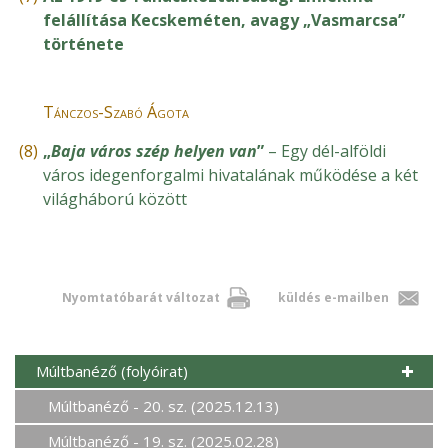
felállítása Kecskeméten, avagy „Vasmarcsa”
története
Tánczos-Szabó Ágota
(8)
„
Baja város szép helyen van
”
– Egy dél-alföldi
város idegenforgalmi hivatalának működése a két
világháború között
Nyomtatóbarát változat
küldés e-mailben
Múltbanéző (folyóirat)
Múltbanéző - 20. sz. (2025.12.13)
Múltbanéző - 19. sz. (2025.02.28)