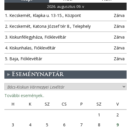
2026. augusztus 09. v
1. Kecskemét, Klapka u. 13-15., Központ
Zárva
2. Kecskemét, Katona József tér 8., Telephely
Zárva
3. Kiskunfélegyháza, Fióklevéltár
Zárva
4. Kiskunhalas, Fióklevéltár
Zárva
5. Baja, Fióklevéltár
Zárva
Eseménynaptár
További események..
H
K
SZ
CS
P
SZ
V
1
2
3
4
5
6
7
8
9