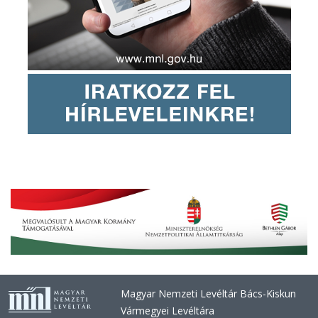
Magyar Nemzeti Levéltár Bács-Kiskun
Vármegyei Levéltára