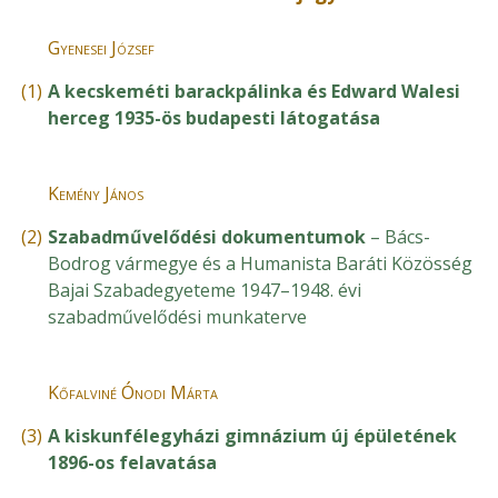
Gyenesei József
(1)
A kecskeméti barackpálinka és Edward Walesi
herceg 1935-ös budapesti látogatása
Kemény János
(2)
Szabadművelődési dokumentumok
– Bács-
Bodrog vármegye és a Humanista Baráti Közösség
Bajai Szabadegyeteme 1947–1948. évi
szabadművelődési munkaterve
Kőfalviné Ónodi Márta
(3)
A kiskunfélegyházi gimnázium új épületének
1896-os felavatása