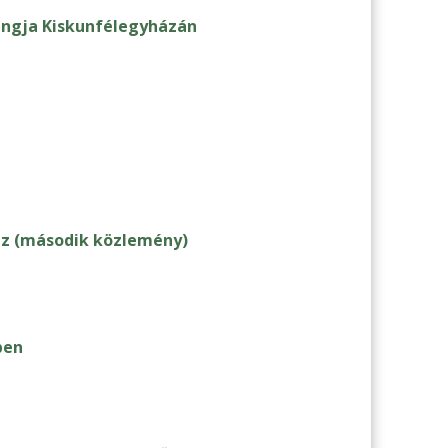
ngja Kiskunfélegyházán
ez (második közlemény)
ben