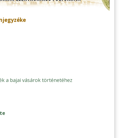
omjegyzéke
ék a bajai vásárok történetéhez
te