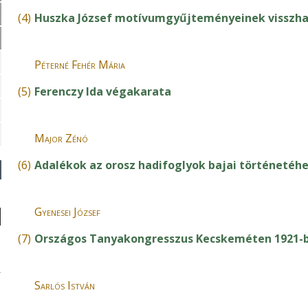
(4)
Huszka József motívumgyűjteményeinek visszha
Péterné Fehér Mária
(5)
Ferenczy Ida végakarata
Major Zénó
(6)
Adalékok az orosz hadifoglyok bajai történetéh
Gyenesei József
(7)
Országos Tanyakongresszus Kecskeméten 1921-
Sarlós István