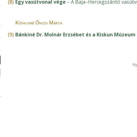
(8)
Egy vasútvonal vége
– A Baja–Hercegszántó vasútv
Kőfalviné Ónodi Márta
(9)
Bánkiné Dr. Molnár Erzsébet és a Kiskun Múzeum
Ny