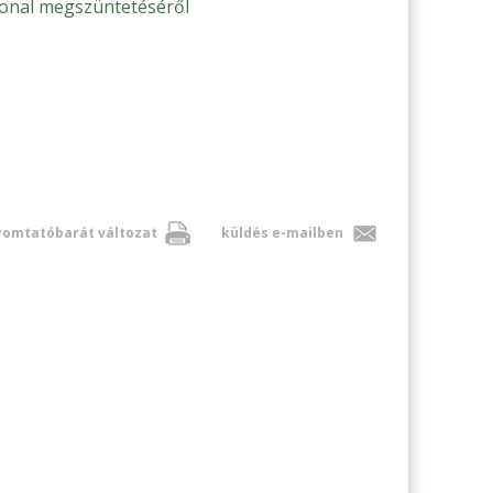
onal megszüntetéséről
omtatóbarát változat
küldés e-mailben