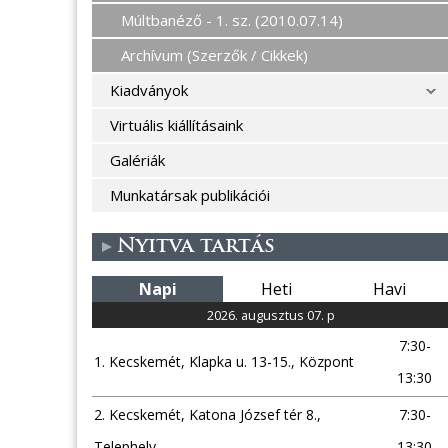
Múltbanéző - 1. sz. (2010.07.14)
Archívum (Szerzők / Cikkek)
Kiadványok
Virtuális kiállításaink
Galériák
Munkatársak publikációi
Nyitva tartás
Napi
Heti
Havi
2026. augusztus 07. p
7:30-
1. Kecskemét, Klapka u. 13-15., Központ
13:30
2. Kecskemét, Katona József tér 8.,
7:30-
Telephely
13:30