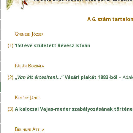
A 6. szám tartal
Gyenesei József
(1)
150 éve született Révész István
Fábián Borbála
(2)
„
Van kit értesíteni...
” Vásári plakát 1883-ból
– Adal
Kemény János
(3)
A kalocsai Vajas-meder szabályozásának történe
Brunner Attila