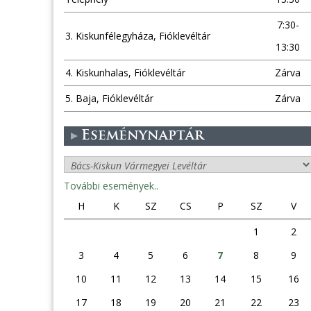
7:30-
3. Kiskunfélegyháza, Fióklevéltár
13:30
4. Kiskunhalas, Fióklevéltár
Zárva
5. Baja, Fióklevéltár
Zárva
Eseménynaptár
További események..
H
K
SZ
CS
P
SZ
V
1
2
3
4
5
6
7
8
9
10
11
12
13
14
15
16
17
18
19
20
21
22
23