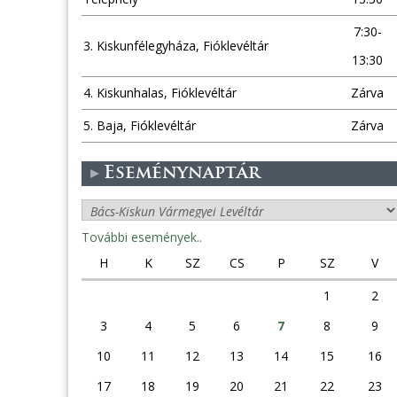
7:30-
3. Kiskunfélegyháza, Fióklevéltár
13:30
4. Kiskunhalas, Fióklevéltár
Zárva
5. Baja, Fióklevéltár
Zárva
Eseménynaptár
További események..
H
K
SZ
CS
P
SZ
V
1
2
3
4
5
6
7
8
9
10
11
12
13
14
15
16
17
18
19
20
21
22
23