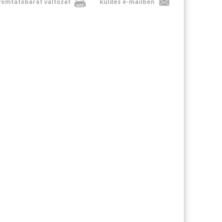
omtatóbarát változat
küldés e-mailben