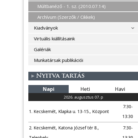
Múltbanéző - 1. sz. (2010.07.14)
Archívum (Szerzők / Cikkek)
Kiadványok
Virtuális kiállításaink
Galériák
Munkatársak publikációi
Nyitva tartás
Napi
Heti
Havi
2026. augusztus 07. p
7:30-
1. Kecskemét, Klapka u. 13-15., Központ
13:30
2. Kecskemét, Katona József tér 8.,
7:30-
Telephely
13:30