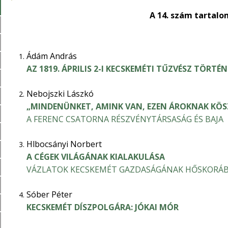
A 14. szám tartal
Ádám András
AZ 1819. ÁPRILIS 2-I KECSKEMÉTI TŰZVÉSZ TÖRTÉN
Nebojszki Lászkó
„MINDENÜNKET, AMINK VAN, EZEN ÁROKNAK KÖ
A FERENC CSATORNA RÉSZVÉNYTÁRSASÁG ÉS BAJA
Hlbocsányi Norbert
A CÉGEK VILÁGÁNAK KIALAKULÁSA
VÁZLATOK KECSKEMÉT GAZDASÁGÁNAK HŐSKORÁ
Sóber Péter
KECSKEMÉT DÍSZPOLGÁRA: JÓKAI MÓR