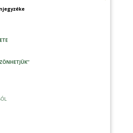
omjegyzéke
ETE
SZÖNHETJÜK”
BÓL