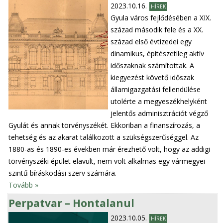
2023.10.16.
HÍREK
Gyula város fejlődésében a XIX.
század második fele és a XX.
század első évtizedei egy
dinamikus, építészetileg aktív
időszaknak számítottak. A
kiegyezést követő időszak
államigazgatási fellendülése
utolérte a megyeszékhelyként
jelentős adminisztrációt végző
Gyulát és annak törvényszékét. Ekkoriban a finanszírozás, a
tehetség és az akarat találkozott a szükségszerűséggel. Az
1880-as és 1890-es években már érezhető volt, hogy az addigi
törvényszéki épület elavult, nem volt alkalmas egy vármegyei
szintű bíráskodási szerv számára.
Tovább »
Perpatvar – Hontalanul
2023.10.05.
HÍREK