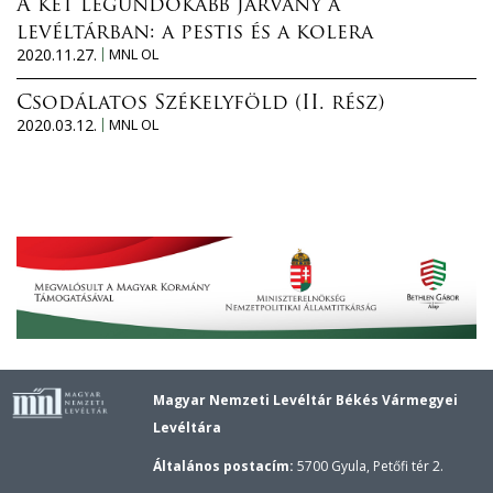
A két legundokabb járvány a
levéltárban: a pestis és a kolera
2020.11.27.
MNL OL
Csodálatos Székelyföld (II. rész)
2020.03.12.
MNL OL
Magyar Nemzeti Levéltár Békés Vármegyei
Levéltára
Általános postacím:
5700 Gyula, Petőfi tér 2.