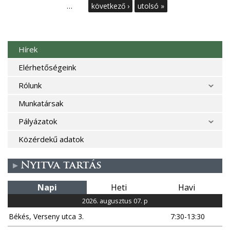
l
…
következő ›
utolsó »
d
a
Hírek
l
Elérhetőségeink
Rólunk
a
Munkatársak
k
Pályázatok
Közérdekű adatok
Nyitva tartás
Napi
Heti
Havi
2026. augusztus 07. p
Békés, Verseny utca 3.
7:30-13:30