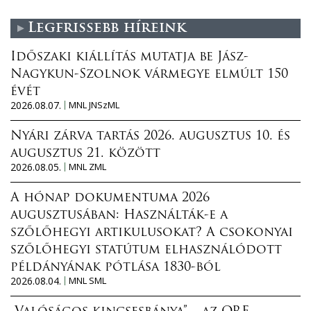
Legfrissebb híreink
Időszaki kiállítás mutatja be Jász-
Nagykun-Szolnok vármegye elmúlt 150
évét
2026.08.07.
MNL JNSzML
Nyári zárva tartás 2026. augusztus 10. és
augusztus 21. között
2026.08.05.
MNL ZML
A hónap dokumentuma 2026
augusztusában: Használták-e a
szőlőhegyi artikulusokat? A csokonyai
szőlőhegyi statútum elhasználódott
példányának pótlása 1830-ból
2026.08.04.
MNL SML