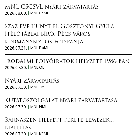
MNL CSCSVL nyári zárvatartás
2026.08.03.
MNL CsML
Száz éve hunyt el Gosztonyi Gyula
ítélőtáblai bíró, Pécs város
kormánybiztos-főispánja
2026.07.31.
MNL BaML
Irodalmi folyóiratok helyzete 1986-ban
2026.07.30.
MNL OL
Nyári zárvatartás
2026.07.30.
MNL TML
Kutatószolgálat nyári zárvatartása
2026.07.30.
MNL NML
Barnaszén helyett fekete lemezek... -
kiállítás
2026.07.30.
MNL KEML