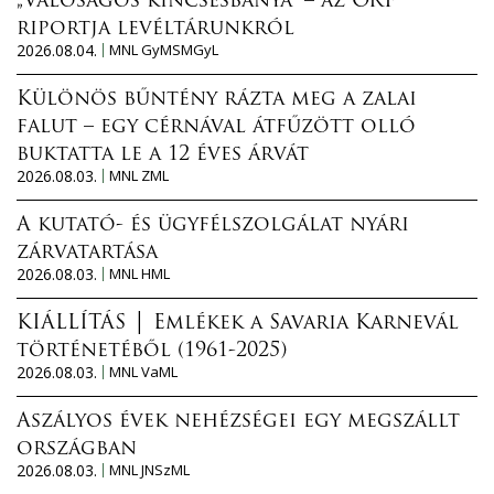
„Valóságos kincsesbánya” – az ORF
riportja levéltárunkról
2026.08.04.
MNL GyMSMGyL
Különös bűntény rázta meg a zalai
falut – egy cérnával átfűzött olló
buktatta le a 12 éves árvát
2026.08.03.
MNL ZML
A kutató- és ügyfélszolgálat nyári
zárvatartása
2026.08.03.
MNL HML
KIÁLLÍTÁS │ Emlékek a Savaria Karnevál
történetéből (1961-2025)
2026.08.03.
MNL VaML
Aszályos évek nehézségei egy megszállt
országban
2026.08.03.
MNL JNSzML