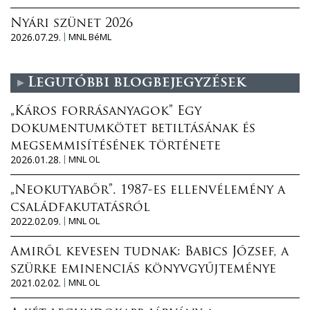
Nyári szünet 2026
2026.07.29.
MNL BéML
Legutóbbi blogbejegyzések
„Káros forrásanyagok” Egy
dokumentumkötet betiltásának és
megsemmisítésének története
2026.01.28.
MNL OL
„Neokutyabőr”. 1987-es ellenvélemény a
családfakutatásról
2022.02.09.
MNL OL
Amiről kevesen tudnak: Babics József, a
szürke eminenciás könyvgyűjteménye
2021.02.02.
MNL OL