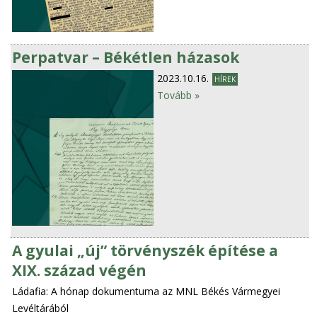
Perpatvar – Békétlen házasok
2023.10.16.
HÍREK
Tovább »
A gyulai „új” törvényszék építése a
XIX. század végén
Ládafia: A hónap dokumentuma az MNL Békés Vármegyei
Levéltárából