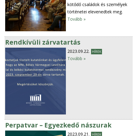
kötődő családok és személyek
történetei elevenedtek meg.
Tovább »
Rendkívüli zárvatartás
2023.09.22.
HÍREK
Tovább »
Perpatvar – Egyezkedő nászurak
2023.09.21.
HÍREK