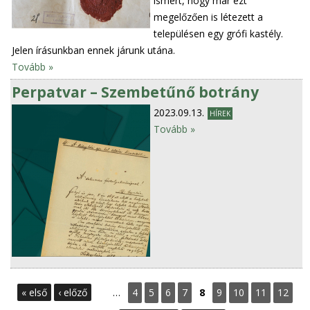
ismert, hogy már ezt
megelőzően is létezett a
településen egy grófi kastély.
Jelen írásunkban ennek járunk utána.
Tovább »
Perpatvar – Szembetűnő botrány
2023.09.13.
HÍREK
Tovább »
O
« első
‹ előző
…
4
5
6
7
8
9
10
11
12