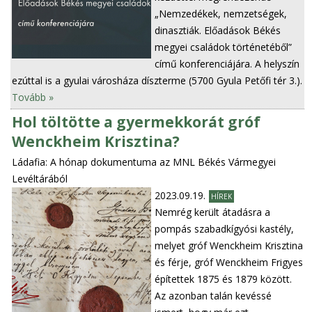
„Nemzedékek, nemzetségek,
dinasztiák. Előadások Békés
megyei családok történetéből”
című konferenciájára. A helyszín
ezúttal is a gyulai városháza díszterme (5700 Gyula Petőfi tér 3.).
Tovább »
Hol töltötte a gyermekkorát gróf
Wenckheim Krisztina?
Ládafia: A hónap dokumentuma az MNL Békés Vármegyei
Levéltárából
2023.09.19.
HÍREK
Nemrég került átadásra a
pompás szabadkígyósi kastély,
melyet gróf Wenckheim Krisztina
és férje, gróf Wenckheim Frigyes
építettek 1875 és 1879 között.
Az azonban talán kevéssé