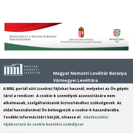
Magyar Nemzeti Levéltár Baranya
Vármegyei Levéltára
Cím:
7621 Pécs, Király utca 11.
A MNL portál süti (cookie) fájlokat használ, melyeket az Ön gépén
Postacím:
7621 Pécs, Király utca 11.
tárol a rendszer. A cookie-k személyek azonosítására nem
alkalmasak, szolgáltatásaink biztosításához szükségesek. Az
Telefon:
+36 72 518 680
oldal használatával Ön beleegyezik a cookie-k használatába.
E-mail:
bavl@mnl.gov.hu
(link
További információért kérjük, olvassa el:
Adatkezelési
sends
tájékoztató és cookie kezelési szabályzat
e-
mail)