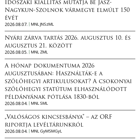
Időszaki kiállítás mutatja be Jász-
Nagykun-Szolnok vármegye elmúlt 150
évét
2026.08.07.
MNL JNSzML
Nyári zárva tartás 2026. augusztus 10. és
augusztus 21. között
2026.08.05.
MNL ZML
A hónap dokumentuma 2026
augusztusában: Használták-e a
szőlőhegyi artikulusokat? A csokonyai
szőlőhegyi statútum elhasználódott
példányának pótlása 1830-ból
2026.08.04.
MNL SML
„Valóságos kincsesbánya” – az ORF
riportja levéltárunkról
2026.08.04.
MNL GyMSMGyL