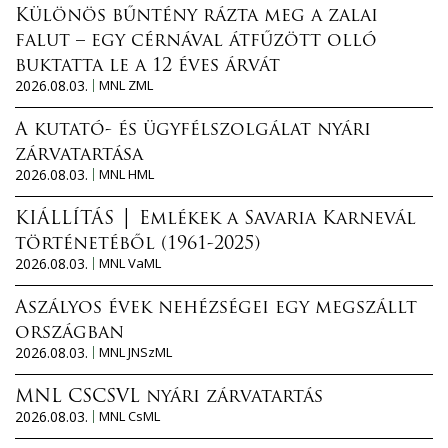
Különös bűntény rázta meg a zalai
falut – egy cérnával átfűzött olló
buktatta le a 12 éves árvát
2026.08.03.
MNL ZML
A kutató- és ügyfélszolgálat nyári
zárvatartása
2026.08.03.
MNL HML
KIÁLLÍTÁS │ Emlékek a Savaria Karnevál
történetéből (1961-2025)
2026.08.03.
MNL VaML
Aszályos évek nehézségei egy megszállt
országban
2026.08.03.
MNL JNSzML
MNL CSCSVL nyári zárvatartás
2026.08.03.
MNL CsML