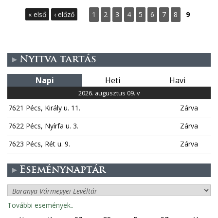
O
« első
‹ előző
1
2
3
4
5
6
7
8
9
l
d
Nyitva tartás
a
Napi
Heti
Havi
l
2026. augusztus 09. v
7621 Pécs, Király u. 11.
Zárva
a
7622 Pécs, Nyírfa u. 3.
Zárva
k
7623 Pécs, Rét u. 9.
Zárva
Eseménynaptár
További események..