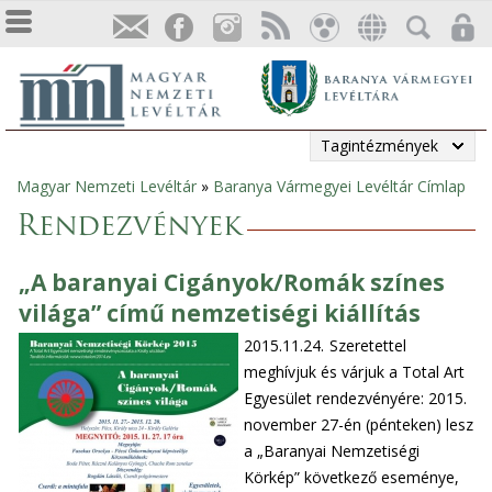
Tagintézmények
Magyar Nemzeti Levéltár
»
Baranya Vármegyei Levéltár Címlap
Jelenlegi
Rendezvények
hely
„A baranyai Cigányok/Romák színes
világa” című nemzetiségi kiállítás
2015.11.24.
Szeretettel
meghívjuk és várjuk a Total Art
Egyesület rendezvényére: 2015.
november 27-én (pénteken) lesz
a „Baranyai Nemzetiségi
Körkép” következő eseménye,