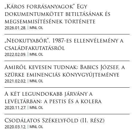
„Káros forrásanyagok” Egy
dokumentumkötet betiltásának és
megsemmisítésének története
2026.01.28.
MNL OL
„Neokutyabőr”. 1987-es ellenvélemény a
családfakutatásról
2022.02.09.
MNL OL
Amiről kevesen tudnak: Babics József, a
szürke eminenciás könyvgyűjteménye
2021.02.02.
MNL OL
A két legundokabb járvány a
levéltárban: a pestis és a kolera
2020.11.27.
MNL OL
Csodálatos Székelyföld (II. rész)
2020.03.12.
MNL OL