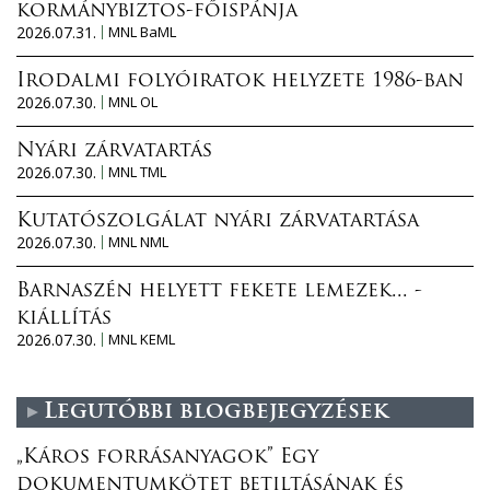
kormánybiztos-főispánja
2026.07.31.
MNL BaML
Irodalmi folyóiratok helyzete 1986-ban
2026.07.30.
MNL OL
Nyári zárvatartás
2026.07.30.
MNL TML
Kutatószolgálat nyári zárvatartása
2026.07.30.
MNL NML
Barnaszén helyett fekete lemezek... -
kiállítás
2026.07.30.
MNL KEML
Legutóbbi blogbejegyzések
„Káros forrásanyagok” Egy
dokumentumkötet betiltásának és