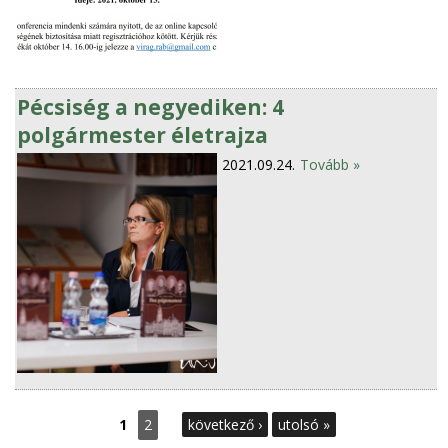
Pécsiség a negyediken: 4
polgármester életrajza
2021.09.24.
Tovább »
O
1
2
következő ›
utolsó »