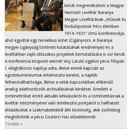
került megrendezésre a Magyar
Nemzeti Levéltár Baranya
Megyei Levéltárának „Krízisek és
fordulópontok Pécs életében
1914–1921” című konferenciája,
ahol egyúttal egy tematikus kötet (Cigánysors. A Baranya
megyei cigányság történeti kutatásának eredményei) és a
levéltárban zajló időszakos projektek bemutatására is sor került.
A konferencia központi elemét Visy László egykori pécsi főispán
I. világháborús naplója adta, illetve ennek kapcsán az
egodokumentumok értelmezési keretei, a naplók
felhasználhatósága, illetve a velük kapcsolatban előkerülő
analóg adathordozók archiválásának kérdései. Emellett a
történetírókat érintő aktuális kihívásokról és a történetírásnak a
levéltár intézményével való érintkezési pontjairól is hallhatott
előadásokat a szakmabeliekből álló közönség, akik zsúfolásig
megtöltötték a pécsi Ciszterci Ház előadótermét.
Tovább »