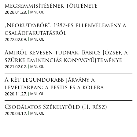
megsemmisítésének története
2026.01.28.
MNL OL
„Neokutyabőr”. 1987-es ellenvélemény a
családfakutatásról
2022.02.09.
MNL OL
Amiről kevesen tudnak: Babics József, a
szürke eminenciás könyvgyűjteménye
2021.02.02.
MNL OL
A két legundokabb járvány a
levéltárban: a pestis és a kolera
2020.11.27.
MNL OL
Csodálatos Székelyföld (II. rész)
2020.03.12.
MNL OL