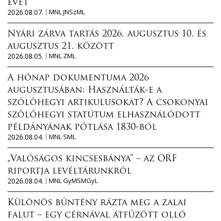
évét
2026.08.07.
MNL JNSzML
Nyári zárva tartás 2026. augusztus 10. és
augusztus 21. között
2026.08.05.
MNL ZML
A hónap dokumentuma 2026
augusztusában: Használták-e a
szőlőhegyi artikulusokat? A csokonyai
szőlőhegyi statútum elhasználódott
példányának pótlása 1830-ból
2026.08.04.
MNL SML
„Valóságos kincsesbánya” – az ORF
riportja levéltárunkról
2026.08.04.
MNL GyMSMGyL
Különös bűntény rázta meg a zalai
falut – egy cérnával átfűzött olló