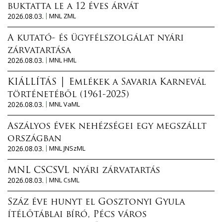
buktatta le a 12 éves árvát
2026.08.03.
MNL ZML
A kutató- és ügyfélszolgálat nyári
zárvatartása
2026.08.03.
MNL HML
KIÁLLÍTÁS │ Emlékek a Savaria Karnevál
történetéből (1961-2025)
2026.08.03.
MNL VaML
Aszályos évek nehézségei egy megszállt
országban
2026.08.03.
MNL JNSzML
MNL CSCSVL nyári zárvatartás
2026.08.03.
MNL CsML
Száz éve hunyt el Gosztonyi Gyula
ítélőtáblai bíró, Pécs város