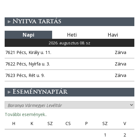
l
d
Nyitva tartás
a
Napi
Heti
Havi
l
2026. augusztus 08. sz
7621 Pécs, Király u. 11.
Zárva
a
7622 Pécs, Nyírfa u. 3.
Zárva
k
7623 Pécs, Rét u. 9.
Zárva
Eseménynaptár
További események..
H
K
SZ
CS
P
SZ
V
1
2