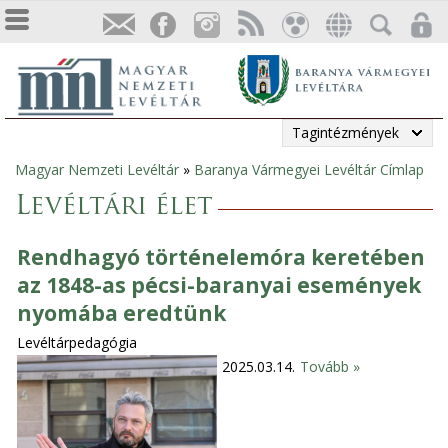
Tagintézmények
Magyar Nemzeti Levéltár
»
Baranya Vármegyei Levéltár Címlap
Jelenlegi
Levéltári élet
hely
Rendhagyó történelemóra keretében
az 1848-as pécsi-baranyai események
nyomába eredtünk
Levéltárpedagógia
2025.03.14.
Tovább »