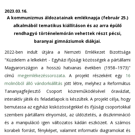
2023.03.16.
A kommunizmus áldozatainak emléknapja (február 25.)
alkalmából tematikus kiállításon és az arra épülő
rendhagyó történelemórán vehettek részt pécsi,
baranyai gimnáziumok diákjai.
2022-ben indult útjára a Nemzeti Emlékezet Bizottsága
"Küzdelem a lelkekért - Egyházi ifjúsági közösségek a pártállami
Magyarországon a hosszú hatvanas években (1958–1973)"
című
megemlékezéssorozata
. A projekt részeként egy
16
molinóból álló vándorkiállítás
jött létre, melyhez a Református
Tananyagfejlesztő Csoport közreműködésével óravázlat,
interaktív játék és feladatlapok is készültek. A projekt célja, hogy
bemutassa az egyházi kisközösségekkel és ifjúsági csoportokkal
szembeni pártállami elnyomást, az üldöztetés, a diszkrimináció
és a manipuláció igen változatos kádári eszközeit. A számos
korabeli forrást, fényképet, valamint informatív diagramokat és