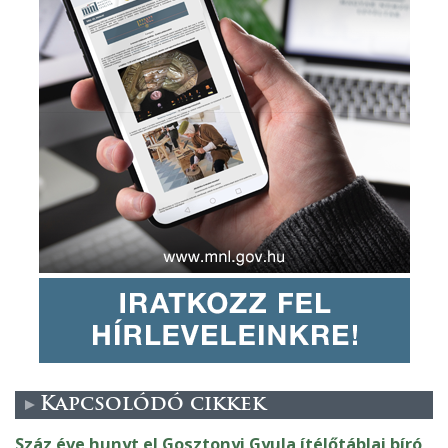
Kapcsolódó cikkek
Száz éve hunyt el Gosztonyi Gyula ítélőtáblai bíró,