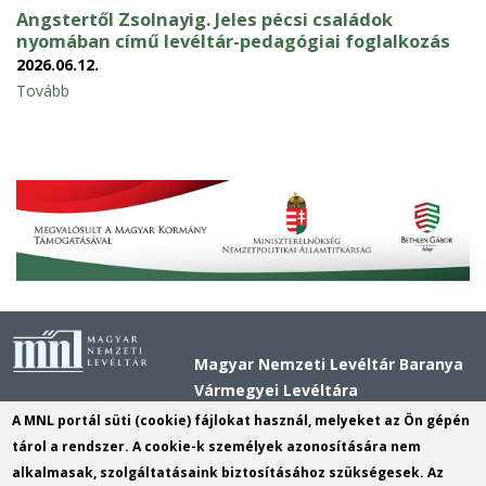
Angstertől Zsolnayig. Jeles pécsi családok
nyomában című levéltár-pedagógiai foglalkozás
2026.06.12.
Tovább
Magyar Nemzeti Levéltár Baranya
Vármegyei Levéltára
Cím:
7621 Pécs, Király utca 11.
A MNL portál süti (cookie) fájlokat használ, melyeket az Ön gépén
Postacím:
7621 Pécs, Király utca 11.
tárol a rendszer. A cookie-k személyek azonosítására nem
alkalmasak, szolgáltatásaink biztosításához szükségesek. Az
Telefon:
+36 72 518 680