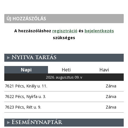
ÚJ HOZZÁSZÓLÁS
A hozzászóláshoz
regisztráció
és
bejelentkezés
szükséges
Nyitva tartás
Napi
Heti
Havi
2026. augusztus 09. v
7621 Pécs, Király u. 11.
Zárva
7622 Pécs, Nyírfa u. 3.
Zárva
7623 Pécs, Rét u. 9.
Zárva
Eseménynaptár