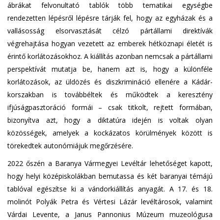
ábrákat felvonultató tablók több tematikai egységbe
rendezetten lépésről lépésre tárják fel, hogy az egyházak és a
vallásosság elsorvasztását célzó pártállami direktívák
végrehajtása hogyan vezetett az emberek hétköznapi életét is
érintő korlátozásokhoz. A kiállítás azonban nemcsak a pártállami
perspektívát mutatja be, hanem azt is, hogy a különféle
korlátozások, az üldözés és diszkrimináció ellenére a Kádár-
korszakban is továbbéltek és működtek a keresztény
ifjúságpasztoráció formái – csak titkolt, rejtett formában,
bizonyítva azt, hogy a diktatúra idején is voltak olyan
közösségek, amelyek a kockázatos körülmények között is
törekedtek autonómiájuk megőrzésére.
2022 őszén a Baranya Vármegyei Levéltár lehetőséget kapott,
hogy helyi középiskolákban bemutassa és két baranyai témájú
tablóval egészítse ki a vándorkiállítás anyagát. A 17. és 18.
molinót Polyák Petra és Vértesi Lázár levéltárosok, valamint
Várdai Levente, a Janus Pannonius Múzeum muzeológusa