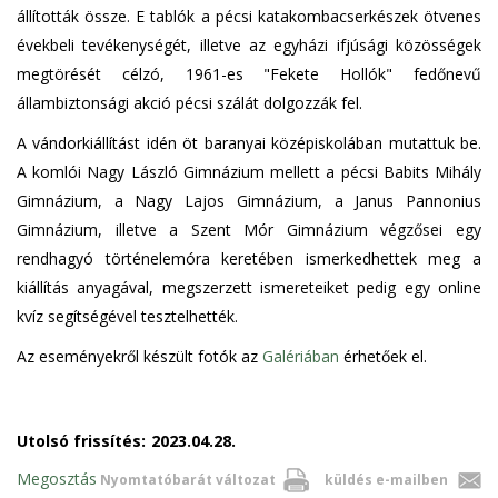
állították össze. E tablók a pécsi katakombacserkészek ötvenes
évekbeli tevékenységét, illetve az egyházi ifjúsági közösségek
megtörését célzó, 1961-es "Fekete Hollók" fedőnevű
állambiztonsági akció pécsi szálát dolgozzák fel.
A vándorkiállítást idén öt baranyai középiskolában mutattuk be.
A komlói Nagy László Gimnázium mellett a pécsi Babits Mihály
Gimnázium, a Nagy Lajos Gimnázium, a Janus Pannonius
Gimnázium, illetve a Szent Mór Gimnázium végzősei egy
rendhagyó történelemóra keretében ismerkedhettek meg a
kiállítás anyagával, megszerzett ismereteiket pedig egy online
kvíz segítségével tesztelhették.
Az eseményekről készült fotók az
Galériában
érhetőek el.
Utolsó frissítés:
2023.04.28.
Megosztás
Nyomtatóbarát változat
küldés e-mailben