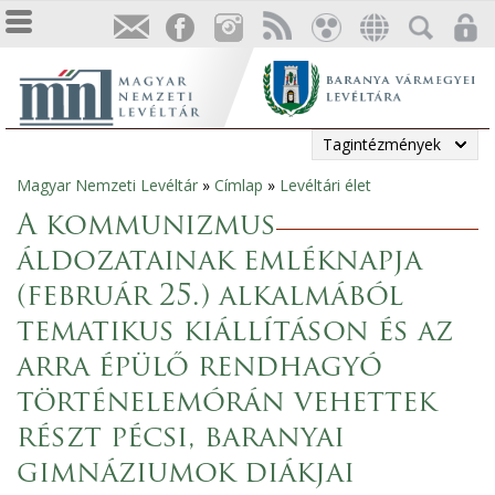
Tagintézmények
Magyar Nemzeti Levéltár
»
Címlap
»
Levéltári élet
Jelenlegi
A kommunizmus
hely
áldozatainak emléknapja
(február 25.) alkalmából
tematikus kiállításon és az
arra épülő rendhagyó
történelemórán vehettek
részt pécsi, baranyai
gimnáziumok diákjai