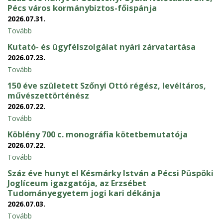
Pécs város kormánybiztos-főispánja
2026.07.31.
Tovább
Kutató- és ügyfélszolgálat nyári zárvatartása
2026.07.23.
Tovább
150 éve született Szőnyi Ottó régész, levéltáros,
művészettörténész
2026.07.22.
Tovább
Köblény 700 c. monográfia kötetbemutatója
2026.07.22.
Tovább
Száz éve hunyt el Késmárky István a Pécsi Püspöki
Joglíceum igazgatója, az Erzsébet
Tudományegyetem jogi kari dékánja
2026.07.03.
Tovább