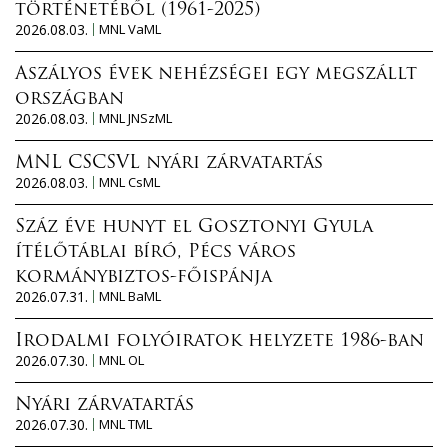
történetéből (1961-2025)
2026.08.03.
MNL VaML
Aszályos évek nehézségei egy megszállt
országban
2026.08.03.
MNL JNSzML
MNL CSCSVL nyári zárvatartás
2026.08.03.
MNL CsML
Száz éve hunyt el Gosztonyi Gyula
ítélőtáblai bíró, Pécs város
kormánybiztos-főispánja
2026.07.31.
MNL BaML
Irodalmi folyóiratok helyzete 1986-ban
2026.07.30.
MNL OL
Nyári zárvatartás
2026.07.30.
MNL TML