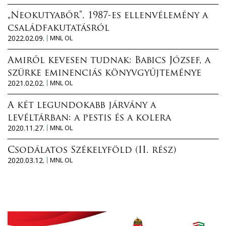
„Neokutyabőr”. 1987-es ellenvélemény a
családfakutatásról
2022.02.09.
MNL OL
Amiről kevesen tudnak: Babics József, a
szürke eminenciás könyvgyűjteménye
2021.02.02.
MNL OL
A két legundokabb járvány a
levéltárban: a pestis és a kolera
2020.11.27.
MNL OL
Csodálatos Székelyföld (II. rész)
2020.03.12.
MNL OL