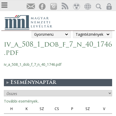
Gyorsmenü
Tagintézmények
iv_a_508_1_dob_f_7_n_40_1746
.pdf
iv_a_508_1_dob_f_7_n_40_1746.pdf
Eseménynaptár
További események..
H
K
SZ
CS
P
SZ
V