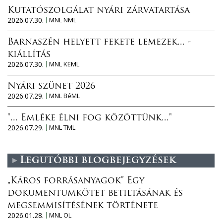
Kutatószolgálat nyári zárvatartása
2026.07.30.
MNL NML
Barnaszén helyett fekete lemezek... -
kiállítás
2026.07.30.
MNL KEML
Nyári szünet 2026
2026.07.29.
MNL BéML
"... Emléke élni fog közöttünk..."
2026.07.29.
MNL TML
Legutóbbi blogbejegyzések
„Káros forrásanyagok” Egy
dokumentumkötet betiltásának és
megsemmisítésének története
2026.01.28.
MNL OL