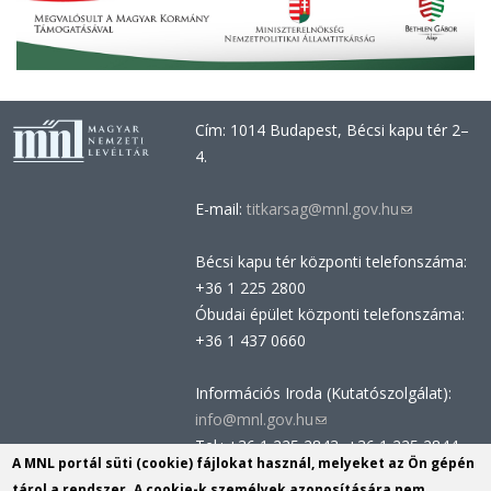
Cím: 1014 Budapest, Bécsi kapu tér 2–
4.
E-mail:
titkarsag@mnl.gov.hu
(link
sends
Bécsi kapu tér központi telefonszáma:
e-
+36 1 225 2800
mail)
Óbudai épület központi telefonszáma:
+36 1 437 0660
Információs Iroda (Kutatószolgálat):
info@mnl.gov.hu
(link
Tel.: +36 1 225 2843, +36 1 225 2844
sends
A MNL portál süti (cookie) fájlokat használ, melyeket az Ön gépén
Postacím: 1014 Budapest, Bécsi kapu
e-
tárol a rendszer. A cookie-k személyek azonosítására nem