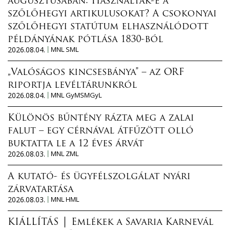
augusztusában: Használták-e a
szőlőhegyi artikulusokat? A csokonyai
szőlőhegyi statútum elhasználódott
példányának pótlása 1830-ból
2026.08.04.
MNL SML
„Valóságos kincsesbánya” – az ORF
riportja levéltárunkról
2026.08.04.
MNL GyMSMGyL
Különös bűntény rázta meg a zalai
falut – egy cérnával átfűzött olló
buktatta le a 12 éves árvát
2026.08.03.
MNL ZML
A kutató- és ügyfélszolgálat nyári
zárvatartása
2026.08.03.
MNL HML
KIÁLLÍTÁS │ Emlékek a Savaria Karnevál