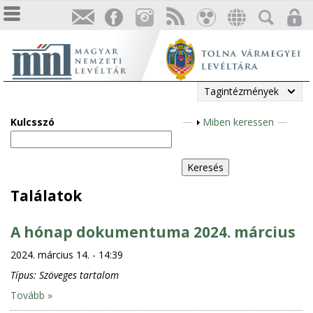
Tagintézmények
Kulcsszó
M
Miben keressen
e
g
j
e
Találatok
l
e
A hónap dokumentuma 2024. március
n
2024. március 14. - 14:39
í
t
Típus:
Szöveges tartalom
é
Tovább »
s