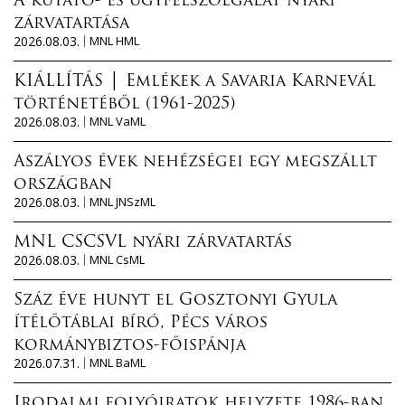
A kutató- és ügyfélszolgálat nyári
zárvatartása
2026.08.03.
MNL HML
KIÁLLÍTÁS │ Emlékek a Savaria Karnevál
történetéből (1961-2025)
2026.08.03.
MNL VaML
Aszályos évek nehézségei egy megszállt
országban
2026.08.03.
MNL JNSzML
MNL CSCSVL nyári zárvatartás
2026.08.03.
MNL CsML
Száz éve hunyt el Gosztonyi Gyula
ítélőtáblai bíró, Pécs város
kormánybiztos-főispánja
2026.07.31.
MNL BaML
Irodalmi folyóiratok helyzete 1986-ban