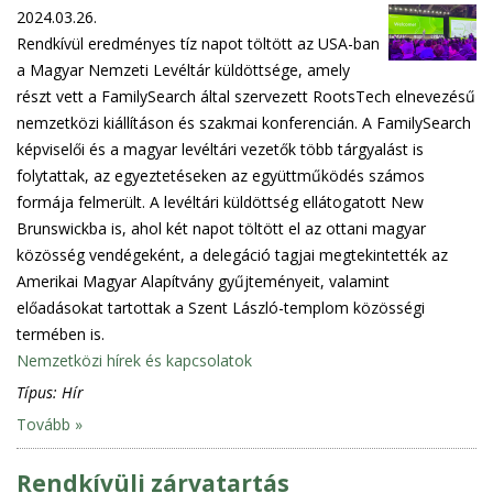
2024.03.26.
Rendkívül eredményes tíz napot töltött az USA-ban
a Magyar Nemzeti Levéltár küldöttsége, amely
részt vett a FamilySearch által szervezett RootsTech elnevezésű
nemzetközi kiállításon és szakmai konferencián. A FamilySearch
képviselői és a magyar levéltári vezetők több tárgyalást is
folytattak, az egyeztetéseken az együttműködés számos
formája felmerült. A levéltári küldöttség ellátogatott New
Brunswickba is, ahol két napot töltött el az ottani magyar
közösség vendégeként, a delegáció tagjai megtekintették az
Amerikai Magyar Alapítvány gyűjteményeit, valamint
előadásokat tartottak a Szent László-templom közösségi
termében is.
Nemzetközi hírek és kapcsolatok
Típus:
Hír
Tovább »
Rendkívüli zárvatartás