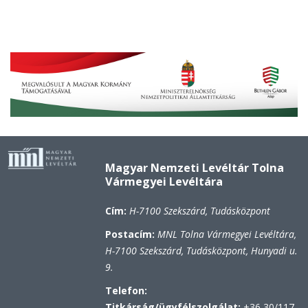
Magyar Nemzeti Levéltár Tolna
Vármegyei Levéltára
Cím:
H-7100 Szekszárd, Tudásközpont
Postacím:
MNL Tolna Vármegyei Levéltára,
H-7100 Szekszárd, Tudásközpont, Hunyadi u.
9.
Telefon:
Titkárság/ügyfélszolgálat:
+36 30/117-