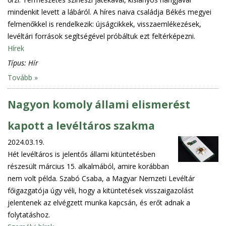
mindenkit levett a lábáról. A híres naiva családja Békés megyei
felmenőkkel is rendelkezik: újságcikkek, visszaemlékezések,
levéltári források segítségével próbáltuk ezt feltérképezni.
Hírek
Típus:
Hír
Tovább »
Nagyon komoly állami elismerést
kapott a levéltáros szakma
2024.03.19.
Hét levéltáros is jelentős állami kitüntetésben
részesült március 15. alkalmából, amire korábban
nem volt példa. Szabó Csaba, a Magyar Nemzeti Levéltár
főigazgatója úgy véli, hogy a kitüntetések visszaigazolást
jelentenek az elvégzett munka kapcsán, és erőt adnak a
folytatáshoz.