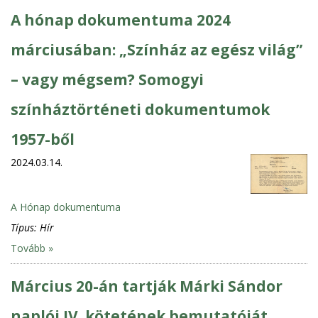
A hónap dokumentuma 2024
márciusában: „Színház az egész világ”
– vagy mégsem? Somogyi
színháztörténeti dokumentumok
1957-ből
2024.03.14.
A Hónap dokumentuma
Típus:
Hír
Tovább »
Március 20-án tartják Márki Sándor
naplói IV. kötetének bemutatóját