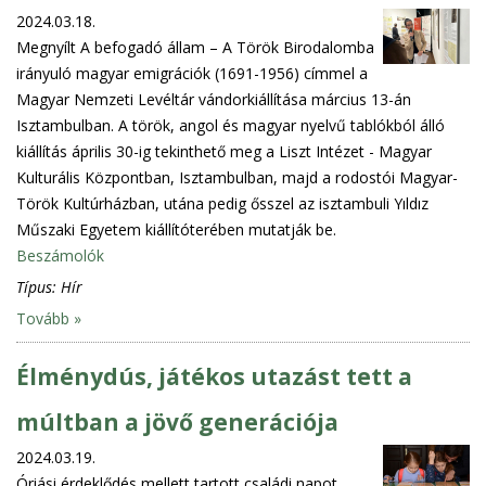
2024.03.18.
Megnyílt A befogadó állam – A Török Birodalomba
irányuló magyar emigrációk (1691-1956) címmel a
Magyar Nemzeti Levéltár vándorkiállítása március 13-án
Isztambulban. A török, angol és magyar nyelvű tablókból álló
kiállítás április 30-ig tekinthető meg a Liszt Intézet - Magyar
Kulturális Központban, Isztambulban, majd a rodostói Magyar-
Török Kultúrházban, utána pedig ősszel az isztambuli Yıldız
Műszaki Egyetem kiállítóterében mutatják be.
Beszámolók
Típus:
Hír
Tovább »
Élménydús, játékos utazást tett a
múltban a jövő generációja
2024.03.19.
Óriási érdeklődés mellett tartott családi napot