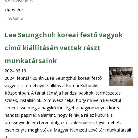
Személyi hírek
Típus:
Hír
Tovább »
Lee Seungchul: koreai festő vagyok
című kiállításán vettek részt
munkatársaink
2024.03.19.
2024. február 26-án „Lee Seungchul: koreai festő
vagyok” címmel nyílt kiállítás a Koreai Kulturális
Központban. A tárlat témája handzsi papírok, természetes
színek, installációk. A művész célja, hogy művein keresztül
ismertesse meg a nagyközönséget a hagyományos koreai
handzsi papírral, valamint, hogy felhívja rá az kulturális
örökségvédelem terén dolgozó szakemberek figyelmét. Az
eseményre meghívták a Magyar Nemzeti Levéltár munkatársait
is.