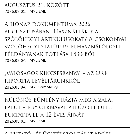
augusztus 21. között
2026.08.05.
MNL ZML
A hónap dokumentuma 2026
augusztusában: Használták-e a
szőlőhegyi artikulusokat? A csokonyai
szőlőhegyi statútum elhasználódott
példányának pótlása 1830-ból
2026.08.04.
MNL SML
„Valóságos kincsesbánya” – az ORF
riportja levéltárunkról
2026.08.04.
MNL GyMSMGyL
Különös bűntény rázta meg a zalai
falut – egy cérnával átfűzött olló
buktatta le a 12 éves árvát
2026.08.03.
MNL ZML