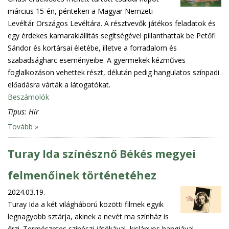
március 15-én, pénteken a Magyar Nemzeti
Levéltár Országos Levéltára. A résztvevők játékos feladatok és
egy érdekes kamarakiállítás segítségével pillanthattak be Petőfi
Sándor és kortársai életébe, illetve a forradalom és
szabadságharc eseményeibe. A gyermekek kézműves
foglalkozáson vehettek részt, délután pedig hangulatos színpadi
előadásra várták a látogatókat.
Beszámolók
Típus:
Hír
Tovább »
Turay Ida színésznő Békés megyei
felmenőinek történetéhez
2024.03.19.
Turay Ida a két világháború közötti filmek egyik
legnagyobb sztárja, akinek a nevét ma színház is
őrzi. Természetes színészi játékával, kislányos hangjával