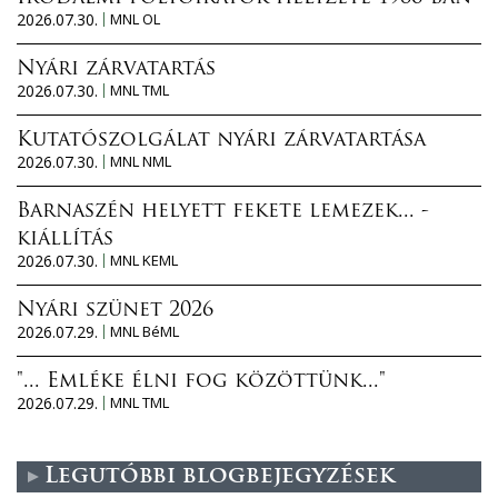
2026.07.30.
MNL OL
Nyári zárvatartás
2026.07.30.
MNL TML
Kutatószolgálat nyári zárvatartása
2026.07.30.
MNL NML
Barnaszén helyett fekete lemezek... -
kiállítás
2026.07.30.
MNL KEML
Nyári szünet 2026
2026.07.29.
MNL BéML
"... Emléke élni fog közöttünk..."
2026.07.29.
MNL TML
Legutóbbi blogbejegyzések