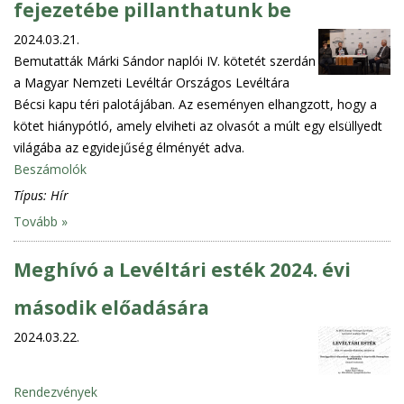
fejezetébe pillanthatunk be
2024.03.21.
Bemutatták Márki Sándor naplói IV. kötetét szerdán
a Magyar Nemzeti Levéltár Országos Levéltára
Bécsi kapu téri palotájában. Az eseményen elhangzott, hogy a
kötet hiánypótló, amely elviheti az olvasót a múlt egy elsüllyedt
világába az egyidejűség élményét adva.
Beszámolók
Típus:
Hír
Tovább »
Meghívó a Levéltári esték 2024. évi
második előadására
2024.03.22.
Rendezvények