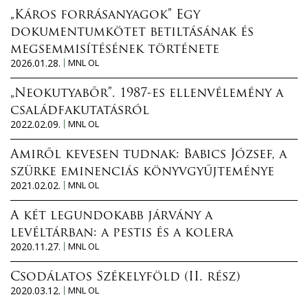
„Káros forrásanyagok” Egy
dokumentumkötet betiltásának és
megsemmisítésének története
2026.01.28.
MNL OL
„Neokutyabőr”. 1987-es ellenvélemény a
családfakutatásról
2022.02.09.
MNL OL
Amiről kevesen tudnak: Babics József, a
szürke eminenciás könyvgyűjteménye
2021.02.02.
MNL OL
A két legundokabb járvány a
levéltárban: a pestis és a kolera
2020.11.27.
MNL OL
Csodálatos Székelyföld (II. rész)
2020.03.12.
MNL OL