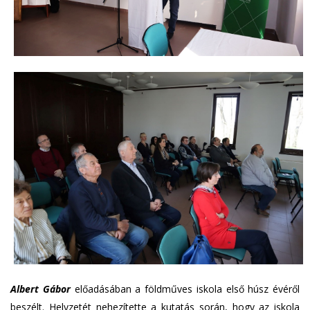
Albert Gábor
előadásában a földműves iskola első húsz évéről
beszélt. Helyzetét nehezítette a kutatás során, hogy az iskola