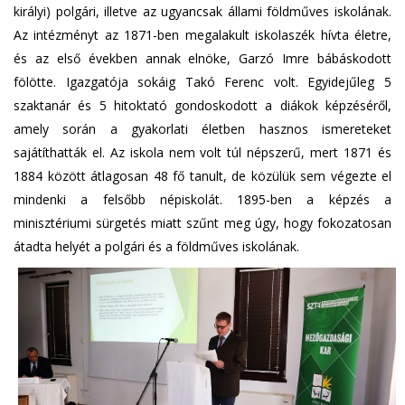
királyi) polgári, illetve az ugyancsak állami földműves iskolának.
Az intézményt az 1871-ben megalakult iskolaszék hívta életre,
és az első években annak elnöke, Garzó Imre bábáskodott
fölötte. Igazgatója sokáig Takó Ferenc volt. Egyidejűleg 5
szaktanár és 5 hitoktató gondoskodott a diákok képzéséről,
amely során a gyakorlati életben hasznos ismereteket
sajátíthatták el. Az iskola nem volt túl népszerű, mert 1871 és
1884 között átlagosan 48 fő tanult, de közülük sem végezte el
mindenki a felsőbb népiskolát. 1895-ben a képzés a
minisztériumi sürgetés miatt szűnt meg úgy, hogy fokozatosan
átadta helyét a polgári és a földműves iskolának.