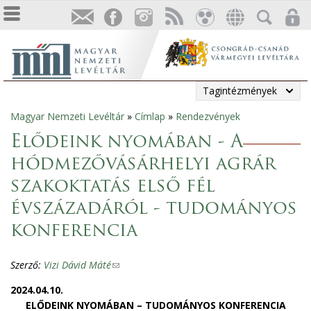
Tagintézmények
Magyar Nemzeti Levéltár
»
Címlap
»
Rendezvények
Jelenlegi
Elődeink nyomában - A
hely
hódmezővásárhelyi agrár
szakoktatás első fél
évszázadáról - tudományos
konferencia
Szerző:
Vizi Dávid Máté
(
l
2024.04.10.
i
ELŐDEINK NYOMÁBAN – TUDOMÁNYOS KONFERENCIA