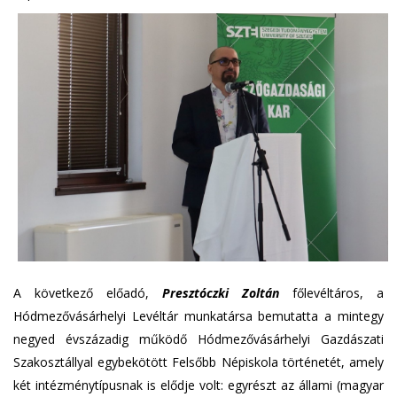
A következő előadó,
Presztóczki Zoltán
főlevéltáros, a
Hódmezővásárhelyi Levéltár munkatársa bemutatta a mintegy
negyed évszázadig működő Hódmezővásárhelyi Gazdászati
Szakosztállyal egybekötött Felsőbb Népiskola történetét, amely
két intézménytípusnak is elődje volt: egyrészt az állami (magyar