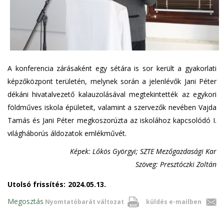
A konferencia zárásaként egy sétára is sor került a gyakorlati
képzőközpont területén, melynek során a jelenlévők Jani Péter
dékáni hivatalvezető kalauzolásával megtekintették az egykori
földműves iskola épületeit, valamint a szervezők nevében Vajda
Tamás és Jani Péter megkoszorúzta az iskolához kapcsolódó I.
világháborús áldozatok emlékművét.
Képek: Lőkös Györgyi; SZTE Mezőgazdasági Kar
Szöveg: Presztóczki Zoltán
Utolsó frissítés:
2024.05.13.
Megosztás
Nyomtatóbarát változat
küldés e-mailben