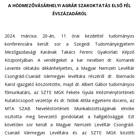
n
A HÓDMEZŐVÁSÁRHELYI AGRÁR SZAKOKTATÁS ELSŐ FÉL
k
ÉVSZÁZADÁRÓL
s
e
n
2024. március 20-án, 11 órai kezdettel tudományos
d
konferenciára került sor a Szegedi Tudományegyetem
s
Mezőgazdasági Karának Takács Ferenc Gyakorlati Képző
e
Központjában. A vendégeket a kar nevében dr. Komarek
-
Levente oktatási dékánhelyettes, a Magyar Nemzeti Levéltár
m
Csongrád-Csanád Vármegyei levéltára részéről dr. Biernacki
a
i
Karol igazgató köszöntötte, majd dr. Albert Gábor tudományos
l
főmunkatárs, az SZTE MGK Fekete Gyula Intézménytörténeti
)
Kutatócsoport vezetője és dr. Nóbik Attila egyetemi docens, az
MTA SZAB Neveléstörténeti Munkabizottságának elnöke
osztotta meg bevezető gondolatait a hallgatósággal. Ezt
követően sor került a Magyar Nemzeti Levéltár Csongrád-
Csanád Vármegyei Levéltára és az SZTE MGK közötti