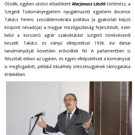
Ötödik, egyben utolsó előadóként
Marjanucz László
történész, a
Szegedi Tudományegyetem nyugalmazott egyetemi docense
Takács Ferenc szociáldemokrata politikus (a gyakorlati képző
központ névadója) a magyar mezőgazdaság fejlesztését, ezen
belül a korszerű agrár szakoktatást sürgető törekvéseiről
beszélt. Takács ez irányú elképzelései 1936. évi dániai
tanulmányútját követően erősödtek fel. A parlamentben is
felszólalt ebben az ügyben, és egyes elképzeléseit a kormányzat
is megfogadott, például Vásárhely öntözésügyének támogatása
érdekében.