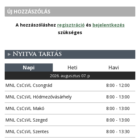
ÚJ HOZZÁSZÓLÁS
A hozzászóláshoz
regisztráció
és
bejelentkezés
szükséges
Nyitva tartás
Napi
Heti
Havi
2026. augusztus 07. p
MNL CsCsVL Csongrád
8:00 - 12:00
MNL CsCsVL Hódmezővásárhely
8:00 - 13:00
MNL CsCsVL Makó
8:00 - 13:00
MNL CsCsVL Szeged
8:00 - 13:00
MNL CsCsVL Szentes
8:00 - 13:30