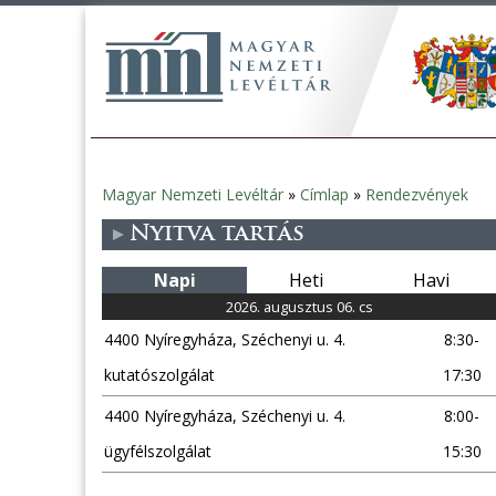
Magyar Nemzeti Levéltár
»
Címlap
»
Rendezvények
Jelenlegi
Nyitva tartás
hely
Napi
Heti
Havi
2026. augusztus 06. cs
4400 Nyíregyháza, Széchenyi u. 4.
8:30-
kutatószolgálat
17:30
4400 Nyíregyháza, Széchenyi u. 4.
8:00-
ügyfélszolgálat
15:30