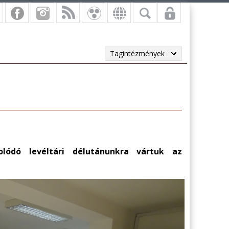
Tagintézmények
lódó levéltári délutánunkra vártuk az