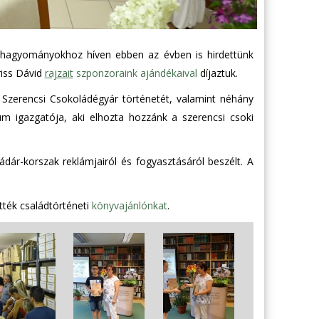
A hagyományokhoz híven ebben az évben is hirdettünk
riss Dávid
rajzait
szponzoraink ajándékaival
díjaztuk.
Szerencsi Csokoládégyár történetét, valamint néhány
m igazgatója, aki elhozta hozzánk a szerencsi csoki
ádár-korszak reklámjairól és fogyasztásáról beszélt. A
tték családtörténeti
könyvajánlónkat
.