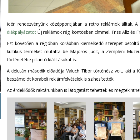
Idén rendezvényünk középpontjában a retro reklámok álltak. 
diákpályázatot
Új reklámok régi köntösben címmel. Friss Alíz és F
Ezt követően a régióban korábban kiemelkedő szerepet betöltő 
kultikus termékét mutatta be Majoros Judit, a Zempléni Múzeu
történetébe pillantó kiállításukat is.
A délután második előadója Valuch Tibor történész volt, aki a K
beszámolót korabeli reklámfelvételek is színesítették.
Az érdeklődők raktárunkban is látogatást tehettek és megtekinthe