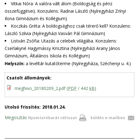
Vitkai Nóra: A valóra vált álom (Boldogság és pénz
összefüggései). Konzulens: Radnai László (Nyíregyházi Zrínyi
Ilona Gimnázium és Kollégium)
Koczkás Gréta: A boldogsághoz csak térerő kell? Konzulens:
László Szilvia (Nyíregyházi Vasvári Pál Gimnázium)
Listván Zsófia: Utazás a celebek világába. Konzulens:
Cserlakyné Hagymássy Krisztina (Nyíregyházi Arany János
Gimnázium, Általános Iskola és Kollégium)
Helyszín:
a levéltár kutatóterme (Nyíregyháza, Széchenyi u. 4.)
Csatolt állományok:
meghivo_20180209_2.pdf
(
PDF
/ 442
kB
)
Utolsó frissítés:
2018.01.24.
Megosztás
Nyomtatóbarát változat
küldés e-mailben