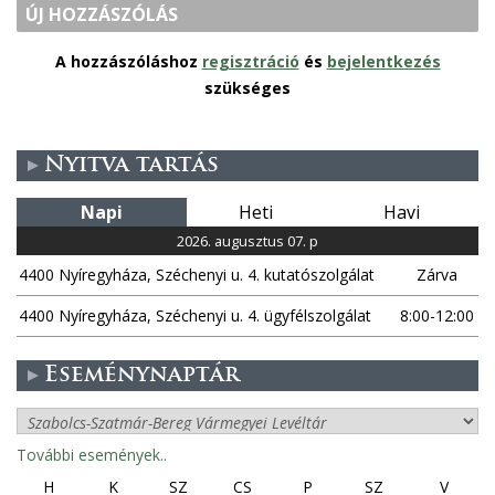
ÚJ HOZZÁSZÓLÁS
A hozzászóláshoz
regisztráció
és
bejelentkezés
szükséges
Nyitva tartás
Napi
Heti
Havi
2026. augusztus 07. p
4400 Nyíregyháza, Széchenyi u. 4. kutatószolgálat
Zárva
4400 Nyíregyháza, Széchenyi u. 4. ügyfélszolgálat
8:00-12:00
Eseménynaptár
További események..
H
K
SZ
CS
P
SZ
V