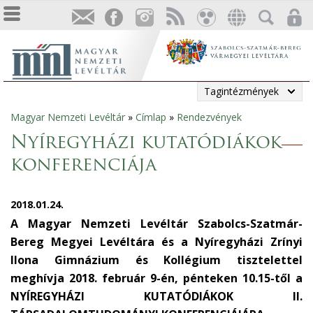
Tagintézmények
Magyar Nemzeti Levéltár
»
Címlap
»
Rendezvények
Jelenlegi
Nyíregyházi kutatódiákok
hely
konferenciája
2018.01.24.
A Magyar Nemzeti Levéltár Szabolcs-Szatmár-
Bereg Megyei Levéltára és a Nyíregyházi Zrínyi
Ilona Gimnázium és Kollégium tisztelettel
meghívja 2018. február 9-én, pénteken 10.15-től a
NYÍREGYHÁZI KUTATÓDIÁKOK II.