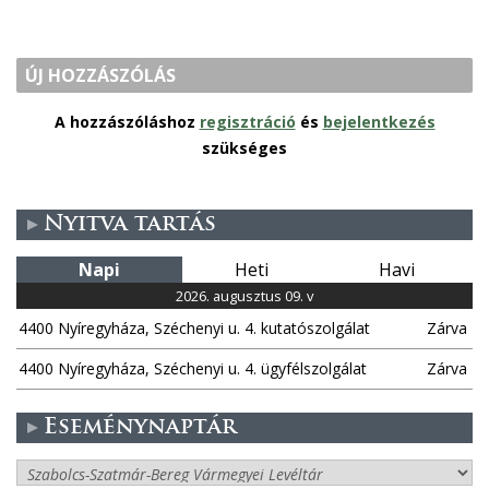
ÚJ HOZZÁSZÓLÁS
A hozzászóláshoz
regisztráció
és
bejelentkezés
szükséges
Nyitva tartás
Napi
Heti
Havi
2026. augusztus 09. v
4400 Nyíregyháza, Széchenyi u. 4. kutatószolgálat
Zárva
4400 Nyíregyháza, Széchenyi u. 4. ügyfélszolgálat
Zárva
Eseménynaptár