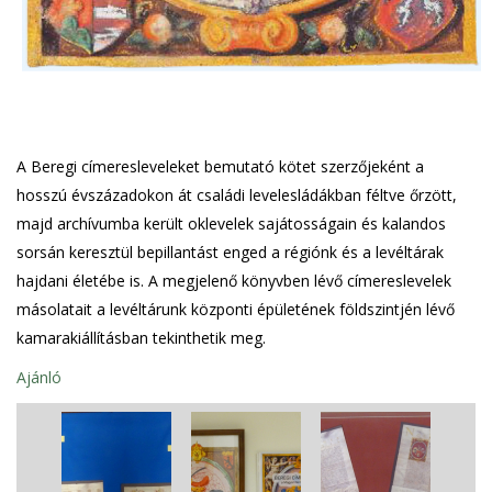
A Beregi címeresleveleket bemutató kötet szerzőjeként a
hosszú évszázadokon át családi levelesládákban féltve őrzött,
majd archívumba került oklevelek sajátosságain és kalandos
sorsán keresztül bepillantást enged a régiónk és a levéltárak
hajdani életébe is. A megjelenő könyvben lévő címereslevelek
másolatait a levéltárunk központi épületének
földszintjén lévő
kamarakiállításban tekinthetik meg.
Ajánló