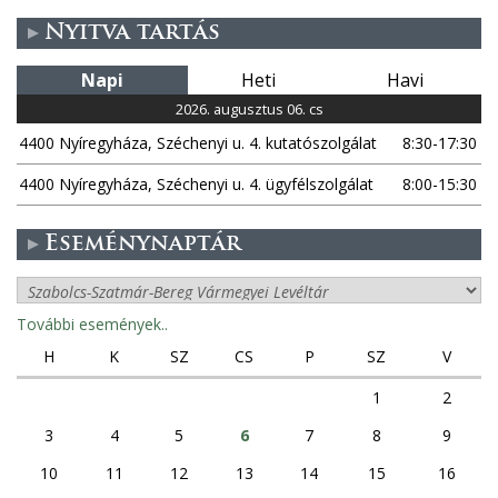
Nyitva tartás
Napi
Heti
Havi
2026. augusztus 06. cs
4400 Nyíregyháza, Széchenyi u. 4. kutatószolgálat
8:30-17:30
4400 Nyíregyháza, Széchenyi u. 4. ügyfélszolgálat
8:00-15:30
Eseménynaptár
További események..
H
K
SZ
CS
P
SZ
V
1
2
3
4
5
6
7
8
9
10
11
12
13
14
15
16