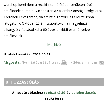
worshop keretében a recski internálótábor területén lévő
emlékparkba, majd Budapesten az Állambiztonsági Szolgálatok
Történeti Levéltárába, valamint a Terror Háza Múzeumba
látogatunk. Október 20-án, csütörtökön a megyeházán
elhangzó előadásokkal a 60 évvel ezelőtti eseményekre
emlékezünk.
Meghívó
Utolsó frissítés:
2018.06.01.
Megosztás
Nyomtatóbarát változat
küldés e-mailben
ÚJ HOZZÁSZÓLÁS
A hozzászóláshoz
regisztráció
és
bejelentkezés
szükséges