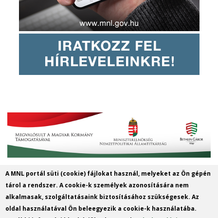
A MNL portál süti (cookie) fájlokat használ, melyeket az Ön gépén
MNL Szabolcs-Szatmár-Bereg
tárol a rendszer. A cookie-k személyek azonosítására nem
Vármegyei Levéltára
alkalmasak, szolgáltatásaink biztosításához szükségesek. Az
oldal használatával Ön beleegyezik a cookie-k használatába.
Cím: 4400 Nyíregyháza, Széchenyi u. 4.