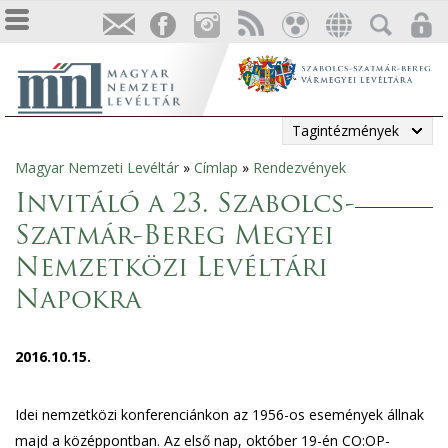
Tagintézmények
Magyar Nemzeti Levéltár
»
Címlap
»
Rendezvények
Jelenlegi
Invitáló a 23. Szabolcs-
hely
Szatmár-Bereg Megyei
Nemzetközi Levéltári
Napokra
2016.10.15.
Idei nemzetközi konferenciánkon az 1956-os események állnak
majd a középpontban. Az első nap, október 19-én CO:OP-