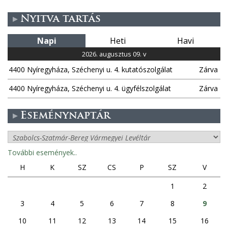
Nyitva tartás
Napi
Heti
Havi
2026. augusztus 09. v
4400 Nyíregyháza, Széchenyi u. 4. kutatószolgálat
Zárva
4400 Nyíregyháza, Széchenyi u. 4. ügyfélszolgálat
Zárva
Eseménynaptár
További események..
H
K
SZ
CS
P
SZ
V
1
2
3
4
5
6
7
8
9
10
11
12
13
14
15
16