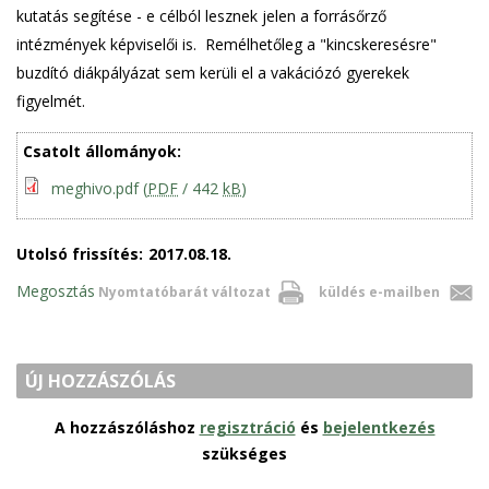
kutatás segítése - e célból lesznek jelen a forrásőrző
intézmények képviselői is. Remélhetőleg a "kincskeresésre"
buzdító diákpályázat sem kerüli el a vakációzó gyerekek
figyelmét.
Csatolt állományok:
meghivo.pdf
(
PDF
/ 442
kB
)
Utolsó frissítés:
2017.08.18.
Megosztás
Nyomtatóbarát változat
küldés e-mailben
ÚJ HOZZÁSZÓLÁS
A hozzászóláshoz
regisztráció
és
bejelentkezés
szükséges