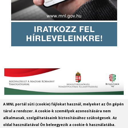
A MNL portál süti (cookie) fájlokat használ, melyeket az Ön gépén
MNL Szabolcs-Szatmár-Bereg
tárol a rendszer. A cookie-k személyek azonosítására nem
Vármegyei Levéltára
alkalmasak, szolgáltatásaink biztosításához szükségesek. Az
oldal használatával Ön beleegyezik a cookie-k használatába.
Cím: 4400 Nyíregyháza, Széchenyi u. 4.