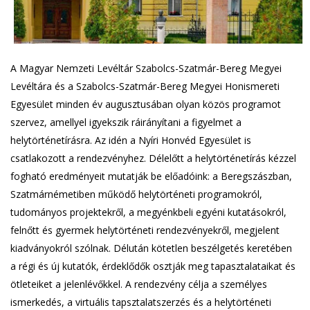
A Magyar Nemzeti Levéltár Szabolcs-Szatmár-Bereg Megyei
Levéltára és a Szabolcs-Szatmár-Bereg Megyei Honismereti
Egyesület minden év augusztusában olyan közös programot
szervez, amellyel igyekszik ráirányítani a figyelmet a
helytörténetírásra. Az idén a Nyíri Honvéd Egyesület is
csatlakozott a rendezvényhez. Délelőtt a helytörténetírás kézzel
fogható eredményeit mutatják be előadóink: a Beregszászban,
Szatmárnémetiben működő helytörténeti programokról,
tudományos projektekről, a megyénkbeli egyéni kutatásokról,
felnőtt és gyermek helytörténeti rendezvényekről, megjelent
kiadványokról szólnak. Délután kötetlen beszélgetés keretében
a régi és új kutatók, érdeklődők osztják meg tapasztalataikat és
ötleteiket a jelenlévőkkel. A rendezvény célja a személyes
ismerkedés, a virtuális tapsztalatszerzés és a helytörténeti