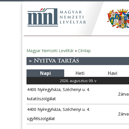
Magyar Nemzeti Levéltár
»
Címlap
Jelenlegi
Nyitva tartás
hely
Napi
Heti
Havi
2026. augusztus 09. v
4400 Nyíregyháza, Széchenyi u. 4.
Zárva
kutatószolgálat
4400 Nyíregyháza, Széchenyi u. 4.
Zárva
ügyfélszolgálat