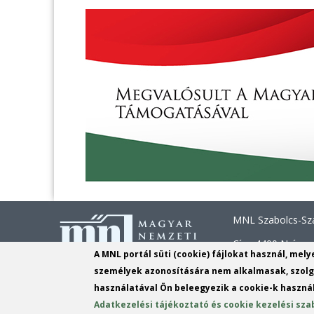
MNL Szabolcs-Sza
Cím: 4400 Nyíregy
A MNL portál süti (cookie) fájlokat használ, mel
Telefon: +36 42 
személyek azonosítására nem alkalmasak, szolgá
használatával Ön beleegyezik a cookie-k használ
E-mail:
szszbvl@m
Adatkezelési tájékoztató és cookie kezelési sza