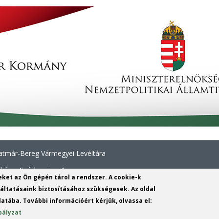
tmár-Bereg Vármegyei Levéltára
háza, Széchenyi u. 4.
yeket az Ön gépén tárol a rendszer. A cookie-k
414 313
ltatásaink biztosításához szükségesek. Az oldal
atába. További információért kérjük, olvassa el:
nl.gov.hu
(link
bályzat
sends