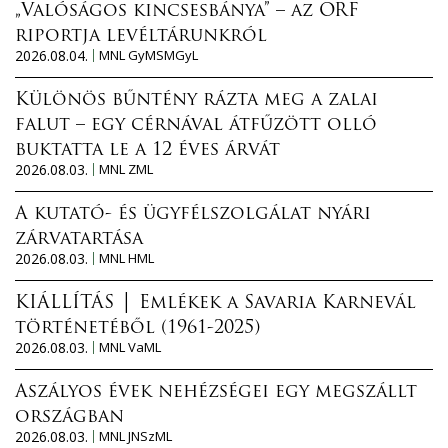
„Valóságos kincsesbánya” – az ORF
riportja levéltárunkról
2026.08.04.
MNL GyMSMGyL
Különös bűntény rázta meg a zalai
falut – egy cérnával átfűzött olló
buktatta le a 12 éves árvát
2026.08.03.
MNL ZML
A kutató- és ügyfélszolgálat nyári
zárvatartása
2026.08.03.
MNL HML
KIÁLLÍTÁS │ Emlékek a Savaria Karnevál
történetéből (1961-2025)
2026.08.03.
MNL VaML
Aszályos évek nehézségei egy megszállt
országban
2026.08.03.
MNL JNSzML