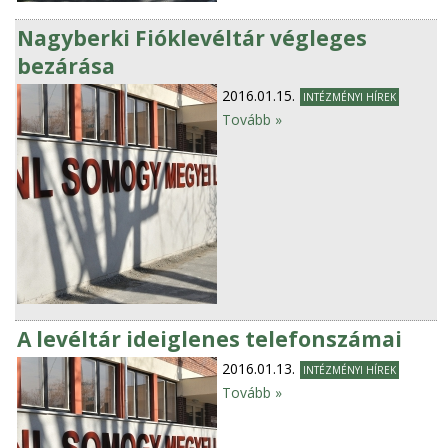
Nagyberki Fióklevéltár végleges
bezárása
2016.01.15.
INTÉZMÉNYI HÍREK
Tovább »
A levéltár ideiglenes telefonszámai
2016.01.13.
INTÉZMÉNYI HÍREK
Tovább »