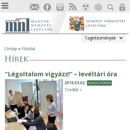
Tagintézmények
Címlap
»
Főoldal
Jelenlegi
Hírek
hely
"Légoltalom vigyázz!" – levéltári óra
2016.03.02.
RENDEZVÉNYEK
Tovább »