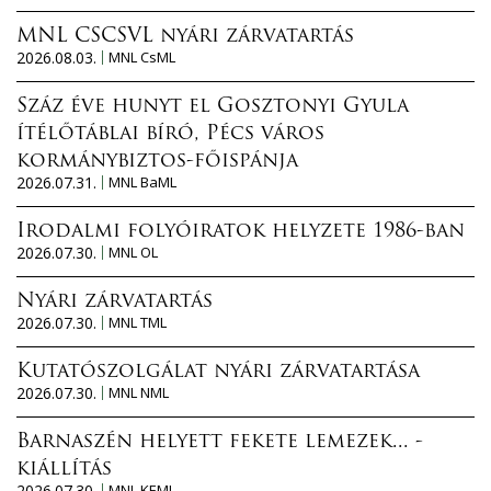
MNL CSCSVL nyári zárvatartás
2026.08.03.
MNL CsML
Száz éve hunyt el Gosztonyi Gyula
ítélőtáblai bíró, Pécs város
kormánybiztos-főispánja
2026.07.31.
MNL BaML
Irodalmi folyóiratok helyzete 1986-ban
2026.07.30.
MNL OL
Nyári zárvatartás
2026.07.30.
MNL TML
Kutatószolgálat nyári zárvatartása
2026.07.30.
MNL NML
Barnaszén helyett fekete lemezek... -
kiállítás
2026.07.30.
MNL KEML