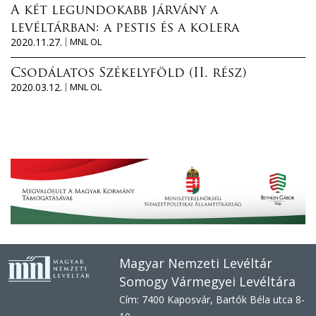
A két legundokabb járvány a
levéltárban: a pestis és a kolera
2020.11.27.
MNL OL
Csodálatos Székelyföld (II. rész)
2020.03.12.
MNL OL
Magyar Nemzeti Levéltár
Somogy Vármegyei Levéltára
Cím: 7400 Kaposvár, Bartók Béla utca 8-