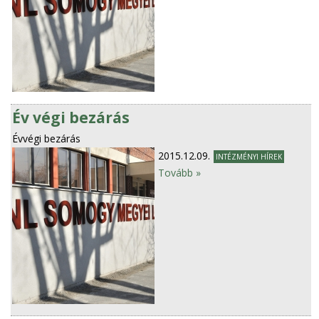
Év végi bezárás
Évvégi bezárás
2015.12.09.
INTÉZMÉNYI HÍREK
Tovább »