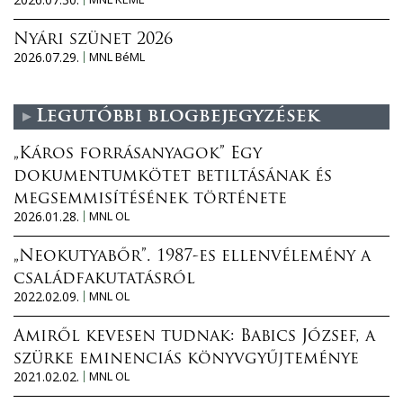
Nyári szünet 2026
2026.07.29.
MNL BéML
Legutóbbi blogbejegyzések
„Káros forrásanyagok” Egy
dokumentumkötet betiltásának és
megsemmisítésének története
2026.01.28.
MNL OL
„Neokutyabőr”. 1987-es ellenvélemény a
családfakutatásról
2022.02.09.
MNL OL
Amiről kevesen tudnak: Babics József, a
szürke eminenciás könyvgyűjteménye
2021.02.02.
MNL OL