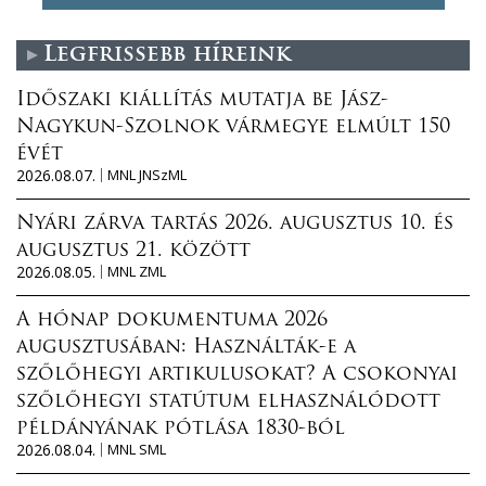
Legfrissebb híreink
Időszaki kiállítás mutatja be Jász-
Nagykun-Szolnok vármegye elmúlt 150
évét
2026.08.07.
MNL JNSzML
Nyári zárva tartás 2026. augusztus 10. és
augusztus 21. között
2026.08.05.
MNL ZML
A hónap dokumentuma 2026
augusztusában: Használták-e a
szőlőhegyi artikulusokat? A csokonyai
szőlőhegyi statútum elhasználódott
példányának pótlása 1830-ból
2026.08.04.
MNL SML