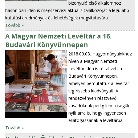
bizonyuló első alkalomhoz
hasonlóan idén is megszervezi aktuális találkozóját a legújabb
kutatási eredmények és lehetőségek megvitatására.
Tovább »
A Magyar Nemzeti Levéltár a 16.
Budavári Könyvünnepen
2018.09.03.
Hagyományainkhoz
híven a Magyar Nemzeti
Levéltár idén is részt vett a
Budavári Könyvünnepen,
amelyen bemutattuk a levéltár
legfrissebb kiadványait. A
rendezvényen résztvevő
vásárlóknak pedig lehetőségük
nyílt arra is, hogy ingyenesen
ellátogassanak a levéltárba.
Tovább »