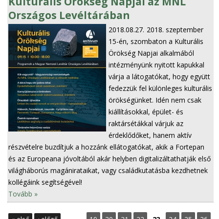
Kulturális Örökség Napjai az MNL
Országos Levéltárában
2018.08.27.
2018. szeptember
15-én, szombaton a Kulturális
Örökség Napjai alkalmából
intézményünk nyitott kapukkal
várja a látogatókat, hogy együtt
fedezzük fel különleges kulturális
örökségünket. Idén nem csak
kiállításokkal, épület- és
raktársétákkal várjuk az
érdeklődőket, hanem aktív
részvételre buzdítjuk a hozzánk ellátogatókat, akik a Fortepan
és az Europeana jóvoltából akár helyben digitalizáltathatják első
világháborús magánirataikat, vagy családkutatásba kezdhetnek
kollégáink segítségével!
Tovább »
O