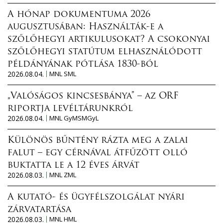
A hónap dokumentuma 2026
augusztusában: Használták-e a
szőlőhegyi artikulusokat? A csokonyai
szőlőhegyi statútum elhasználódott
példányának pótlása 1830-ból
2026.08.04.
MNL SML
„Valóságos kincsesbánya” – az ORF
riportja levéltárunkról
2026.08.04.
MNL GyMSMGyL
Különös bűntény rázta meg a zalai
falut – egy cérnával átfűzött olló
buktatta le a 12 éves árvát
2026.08.03.
MNL ZML
A kutató- és ügyfélszolgálat nyári
zárvatartása
2026.08.03.
MNL HML