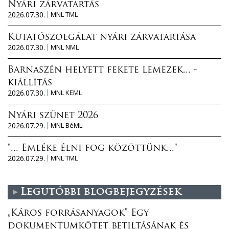
Nyári zárvatartás
2026.07.30.
MNL TML
Kutatószolgálat nyári zárvatartása
2026.07.30.
MNL NML
Barnaszén helyett fekete lemezek... -
kiállítás
2026.07.30.
MNL KEML
Nyári szünet 2026
2026.07.29.
MNL BéML
"... Emléke élni fog közöttünk..."
2026.07.29.
MNL TML
Legutóbbi blogbejegyzések
„Káros forrásanyagok” Egy
dokumentumkötet betiltásának és