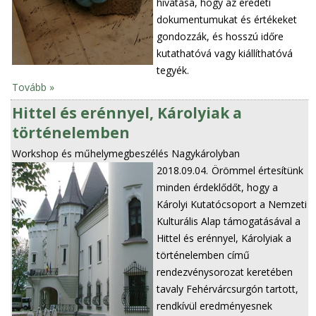
hivatása, hogy az eredeti
dokumentumukat és értékeket
gondozzák, és hosszú időre
kutathatóvá vagy kiállíthatóvá
tegyék.
Tovább »
Hittel és erénnyel, Károlyiak a
történelemben
Workshop és műhelymegbeszélés Nagykárolyban
2018.09.04.
Örömmel értesítünk
minden érdeklődőt, hogy a
Károlyi Kutatócsoport a Nemzeti
Kulturális Alap támogatásával a
Hittel és erénnyel, Károlyiak a
történelemben című
rendezvénysorozat keretében
tavaly Fehérvárcsurgón tartott,
rendkívül eredményesnek