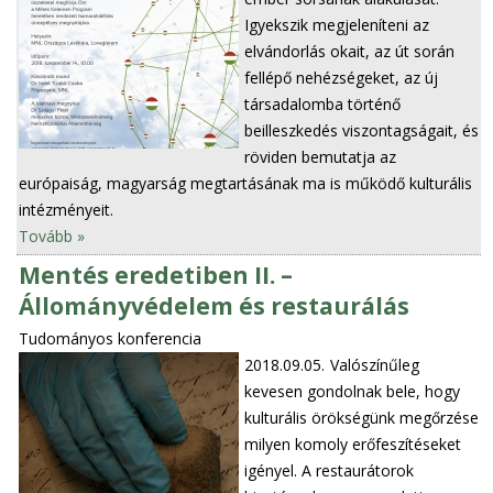
Igyekszik megjeleníteni az
elvándorlás okait, az út során
fellépő nehézségeket, az új
társadalomba történő
beilleszkedés viszontagságait, és
röviden bemutatja az
európaiság, magyarság megtartásának ma is működő kulturális
intézményeit.
Tovább »
Mentés eredetiben II. –
Állományvédelem és restaurálás
Tudományos konferencia
2018.09.05.
Valószínűleg
kevesen gondolnak bele, hogy
kulturális örökségünk megőrzése
milyen komoly erőfeszítéseket
igényel. A restaurátorok