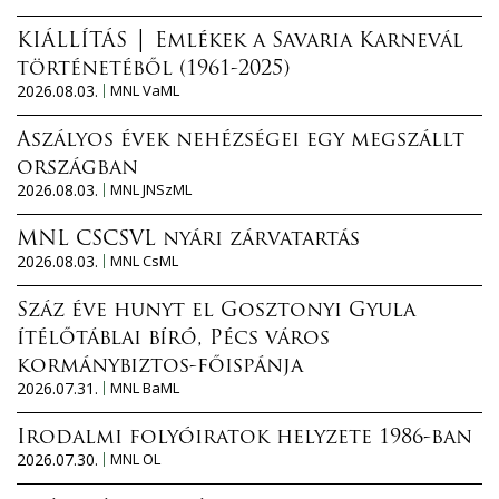
KIÁLLÍTÁS │ Emlékek a Savaria Karnevál
történetéből (1961-2025)
2026.08.03.
MNL VaML
Aszályos évek nehézségei egy megszállt
országban
2026.08.03.
MNL JNSzML
MNL CSCSVL nyári zárvatartás
2026.08.03.
MNL CsML
Száz éve hunyt el Gosztonyi Gyula
ítélőtáblai bíró, Pécs város
kormánybiztos-főispánja
2026.07.31.
MNL BaML
Irodalmi folyóiratok helyzete 1986-ban
2026.07.30.
MNL OL