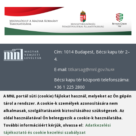
Cím: 1014 Budapest, Bécsi kapu tér 2–
4.
E-mail:
titkarsag@mnl.gov.hu
(link
sends
Bécsi kapu tér központi telefonszáma:
e-
+36 1 225 2800
mail)
Óbudai épület központi telefonszáma:
A MNL portál süti (cookie) fájlokat használ, melyeket az Ön gépén
+36 1 437 0660
tárol a rendszer. A cookie-k személyek azonosítására nem
alkalmasak, szolgáltatásaink biztosításához szükségesek. Az
Információs Iroda (Kutatószolgálat):
oldal használatával Ön beleegyezik a cookie-k használatába.
info@mnl.gov.hu
(link
További információért kérjük, olvassa el:
Adatkezelési
Tel.: +36 1 225 2843, +36 1 225 2844
sends
tájékoztató és cookie kezelési szabályzat
Postacím: 1014 Budapest, Bécsi kapu
e-