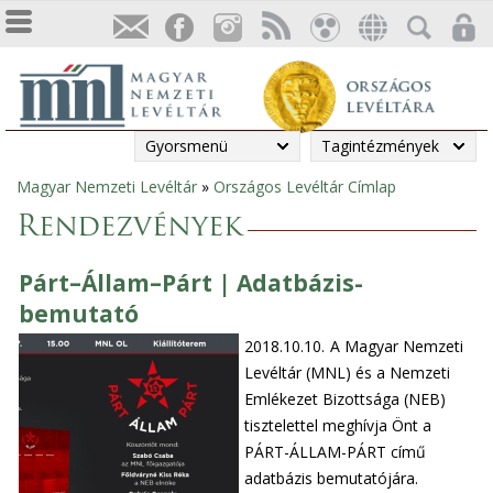
Gyorsmenü
Tagintézmények
Magyar Nemzeti Levéltár
»
Országos Levéltár Címlap
Jelenlegi
Rendezvények
hely
Párt–Állam–Párt | Adatbázis-
bemutató
2018.10.10.
A Magyar Nemzeti
Levéltár (MNL) és a Nemzeti
Emlékezet Bizottsága (NEB)
tisztelettel meghívja Önt a
PÁRT-ÁLLAM-PÁRT című
adatbázis bemutatójára.