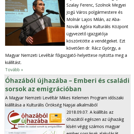
Szalay Ferenc, Szolnok Megyei
Jogú Város polgármestere és
Molnár Lajos Milán, az Aba-
Novák Agóra Kulturális Központ
ügyvezető igazgatója
köszöntötte a vendégeket. Ezt
követően dr. Rácz György, a
Magyar Nemzeti Levéltár főigazgató-helyettese nyitotta meg a
kiállítást.
Tovább »
Óhazából újhazába – Emberi és családi
sorsok az emigrációban
A Magyar Nemzeti Levéltár Mikes Kelemen Program időszaki
kiállítása a Kulturális Örökség Napjai alkalmából
2018.09.07.
A kiállítás az
óhazától egészen az újhazáig
kíséri végig számos magyar
ember sorsának alakulását.