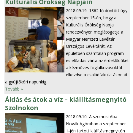
Kulturális Örökség Napjain
2018.09.19.
1362 fő döntött úgy
szeptember 15-én, hogy a
Kulturális Örökség Napjai
rendezvényen meglátogatja a
Magyar Nemzeti Levéltár
Országos Levéltárát. Az
épületben számtalan program
és előadás várta az érdeklődőket
a kézműves foglalkozásoktól
elkezdve a családfakutatáson át
a gyűjtőköri napunkig.
Tovább »
Áldás és átok a víz – kiállításmegnyitó
Szolnokon
2018.09.10.
A szolnoki Aba-
Novák Agórában a szeptember
1-jén tartott kiállításmegnyitón