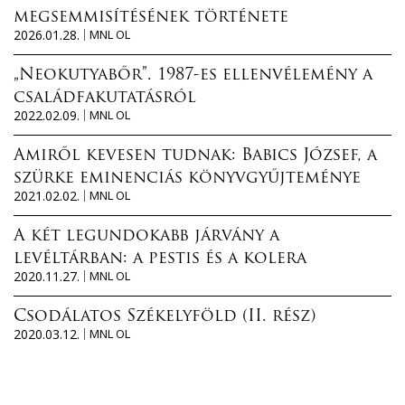
megsemmisítésének története
2026.01.28.
MNL OL
„Neokutyabőr”. 1987-es ellenvélemény a
családfakutatásról
2022.02.09.
MNL OL
Amiről kevesen tudnak: Babics József, a
szürke eminenciás könyvgyűjteménye
2021.02.02.
MNL OL
A két legundokabb járvány a
levéltárban: a pestis és a kolera
2020.11.27.
MNL OL
Csodálatos Székelyföld (II. rész)
2020.03.12.
MNL OL