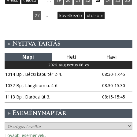
« első
‹ előző
…
19
20
21
22
23
24
25
26
l
27
…
következő ›
utolsó »
d
a
Nyitva tartás
l
Napi
Heti
Havi
a
2026. augusztus 06. cs
k
1014 Bp., Bécsi kapu tér 2-4.
08:30-17:45
1037 Bp., Lángliliom u. 4-6.
08:30-15:30
1113 Bp., Daróczi út 3.
08:15-15:45
Eseménynaptár
További események..