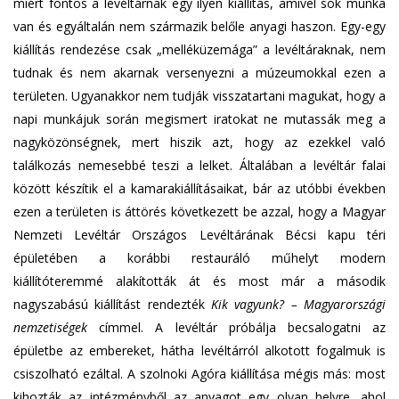
miért fontos a levéltárnak egy ilyen kiállítás, amivel sok munka
van és egyáltalán nem származik belőle anyagi haszon. Egy-egy
kiállítás rendezése csak „melléküzemága” a levéltáraknak, nem
tudnak és nem akarnak versenyezni a múzeumokkal ezen a
területen. Ugyanakkor nem tudják visszatartani magukat, hogy a
napi munkájuk során megismert iratokat ne mutassák meg a
nagyközönségnek, mert hiszik azt, hogy az ezekkel való
találkozás nemesebbé teszi a lelket. Általában a levéltár falai
között készítik el a kamarakiállításaikat, bár az utóbbi években
ezen a területen is áttörés következett be azzal, hogy a Magyar
Nemzeti Levéltár Országos Levéltárának Bécsi kapu téri
épületében a korábbi restauráló műhelyt modern
kiállítóteremmé alakították át és most már a második
nagyszabású kiállítást rendezték
Kik vagyunk? – Magyarországi
nemzetiségek
címmel. A levéltár próbálja becsalogatni az
épületbe az embereket, hátha levéltárról alkotott fogalmuk is
csiszolható ezáltal. A szolnoki Agóra kiállítása mégis más: most
kihozták az intézményből az anyagot egy olyan helyre, ahol