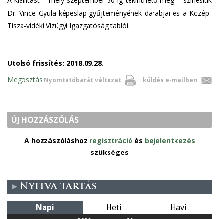
A kiállítást – mely szeptember 30-ig tekinthető meg – színesítik
Dr. Vince Gyula képeslap-gyűjteményének darabjai és a Közép-
Tisza-vidéki Vízügyi Igazgatóság tablói.
Utolsó frissítés:
2018.09.28.
Megosztás
Nyomtatóbarát változat
küldés e-mailben
ÚJ HOZZÁSZÓLÁS
A hozzászóláshoz
regisztráció
és
bejelentkezés
szükséges
Nyitva tartás
Napi
Heti
Havi