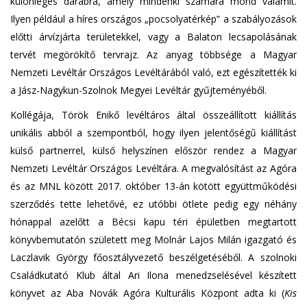
különleges darabra, amely mindenki számára mond valamit.
Ilyen például a híres országos „pocsolyatérkép” a szabályozások
előtti árvízjárta területekkel, vagy a Balaton lecsapolásának
tervét megörökítő tervrajz. Az anyag többsége a Magyar
Nemzeti Levéltár Országos Levéltárából való, ezt egészítették ki
a Jász-Nagykun-Szolnok Megyei Levéltár gyűjteményéből.
Kollégája, Török Enikő levéltáros által összeállított kiállítás
unikális abból a szempontból, hogy ilyen jelentőségű kiállítást
külső partnerrel, külső helyszínen először rendez a Magyar
Nemzeti Levéltár Országos Levéltára. A megvalósítást az Agóra
és az MNL között 2017. október 13-án kötött együttműködési
szerződés tette lehetővé, ez utóbbi ötlete pedig egy néhány
hónappal azelőtt a Bécsi kapu téri épületben megtartott
könyvbemutatón született meg Molnár Lajos Milán igazgató és
Laczlavik György főosztályvezető beszélgetéséből. A szolnoki
Családkutató Klub által Ari Ilona menedzselésével készített
könyvet az Aba Novák Agóra Kulturális Központ adta ki (
Kis