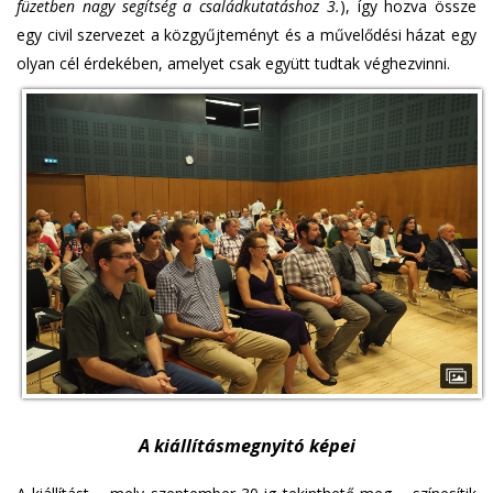
füzetben nagy segítség a családkutatáshoz 3.
), így hozva össze
egy civil szervezet a közgyűjteményt és a művelődési házat egy
olyan cél érdekében, amelyet csak együtt tudtak véghezvinni.
A kiállításmegnyitó képei