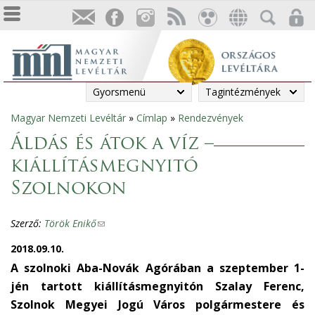
Gyorsmenü
Tagintézmények
Magyar Nemzeti Levéltár
»
Címlap
»
Rendezvények
Jelenlegi
Áldás és átok a víz –
hely
kiállításmegnyitó
Szolnokon
Szerző:
Török Enikő
(
l
2018.09.10.
i
A szolnoki Aba-Novák Agórában a szeptember 1-
n
jén tartott kiállításmegnyitón Szalay Ferenc,
k
Szolnok Megyei Jogú Város polgármestere és
s