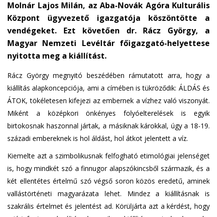
Molnár Lajos Milán, az Aba-Novák Agóra Kulturális
e
Központ ügyvezető igazgatója köszöntötte a
n
vendégeket. Ezt követően dr. Rácz György, a
d
s
Magyar Nemzeti Levéltár főigazgató-helyettese
e
nyitotta meg a kiállítást.
-
Rácz György megnyitó beszédében rámutatott arra, hogy a
m
kiállítás alapkoncepciója, ami a címében is tükröződik: ÁLDÁS és
a
i
ÁTOK, tökéletesen kifejezi az embernek a vízhez való viszonyát.
l
Miként a középkori önkényes folyóelterelések is egyik
)
birtokosnak haszonnal jártak, a másiknak károkkal, úgy a 18-19.
századi embereknek is hol áldást, hol átkot jelentett a víz.
Kiemelte azt a szimbolikusnak felfogható etimológiai jelenséget
is, hogy mindkét szó a finnugor alapszókincsből származik, és a
két ellentétes értelmű szó végső soron közös eredetű, aminek
vallástörténeti magyarázata lehet. Mindez a kiállításnak is
szakrális értelmet és jelentést ad. Körüljárta azt a kérdést, hogy