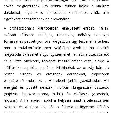
sokan megfordulnak. Így sokkal többen látják a kiállított
darabokat, olyanok is kapcsolatba kerülhetnek velük, akik
egyébként nem térnének be a levéltárba.
A professzionális kiállítótérben elhelyezett eredeti, 18-19.
századi kéziratos térképek, tervrajzok, néhány szöveges
forrással és pecsétnyomóval kiegészítve úgy festenek a térben,
mint a műalkotások: mert valójában azok is: ha közelről
megcsodáljuk ezeket a gyöngyszemeket, látható a vizet szerető
és a vízzel viaskodó, térképet készítő ember keze, alakja. A
kiállítás koncepciója országos kitekintésű, az ország bármely
részén érthető és élvezhető darabokkal, alapvetően
ellentétekből indult ki: a víz életet (ártéri gazdálkodás, vízi
energia) és pusztít (árvizek, morbus Hungaricus); összeköt
(hajózás, hajózócsatorna, hidak) és elválaszt (vizesárok,
mocsár). A harmadik modul a helyszín miatt értelemszerűen
Szolnok és a Tisza. Az előadó felhívta a figyelmet néhány