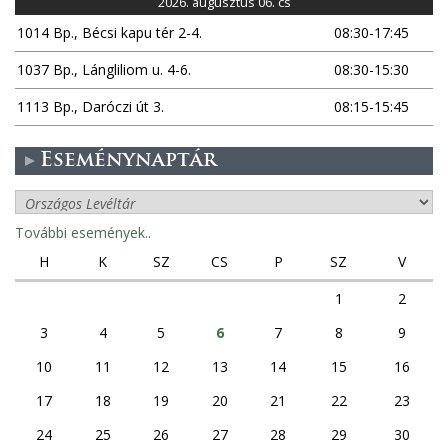
2026. augusztus 06. cs
1014 Bp., Bécsi kapu tér 2-4.
08:30-17:45
1037 Bp., Lángliliom u. 4-6.
08:30-15:30
1113 Bp., Daróczi út 3.
08:15-15:45
Eseménynaptár
További események..
H
K
SZ
CS
P
SZ
V
1
2
3
4
5
6
7
8
9
10
11
12
13
14
15
16
17
18
19
20
21
22
23
24
25
26
27
28
29
30