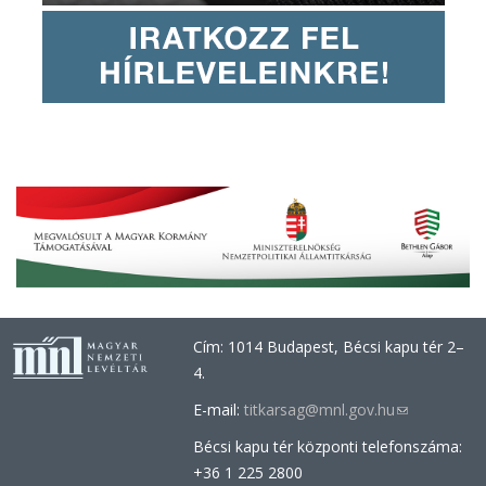
Cím: 1014 Budapest, Bécsi kapu tér 2–
4.
E-mail:
titkarsag@mnl.gov.hu
(link
sends
Bécsi kapu tér központi telefonszáma:
e-
+36 1 225 2800