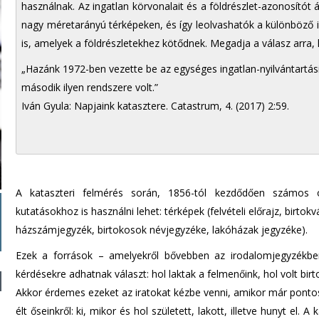
használnak. Az ingatlan körvonalait és a földrészlet-azonosítót á
nagy méretarányú térképeken, és így leolvashatók a különböző i
is, amelyek a földrészletekhez kötődnek. Megadja a válasz arra,
„Hazánk 1972-ben vezette be az egységes ingatlan-nyilvántartási 
második ilyen rendszere volt.”
Iván Gyula: Napjaink katasztere. Catastrum, 4. (2017) 2:59.
A kataszteri felmérés során, 1856-tól kezdődően számos ol
kutatásokhoz is használni lehet: térképek (felvételi előrajz, birtokv
házszámjegyzék, birtokosok névjegyzéke, lakóházak jegyzéke).
Ezek a források – amelyekről bővebben az irodalomjegyzékbe
kérdésekre adhatnak választ: hol laktak a felmenőink, hol volt birt
Akkor érdemes ezeket az iratokat kézbe venni, amikor már ponto
élt őseinkről: ki, mikor és hol született, lakott, illetve hunyt el. 