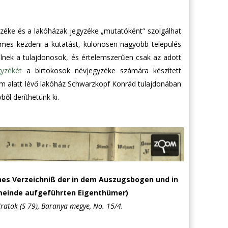
yzéke és a lakóházak jegyzéke „mutatóként” szolgálhat
emes kezdeni a kutatást, különösen nagyobb település
nek a tulajdonosok, és értelemszerűen csak az adott
yzékét
a birtokosok névjegyzéke számára készített
m alatt lévő lakóház Schwarzkopf Konrád tulajdonában
ől deríthetünk ki.
hes Verzeichniß der in dem Auszugsbogen und in
meinde aufgeführten Eigenthümer)
Iratok (S 79), Baranya megye, No. 15/4.