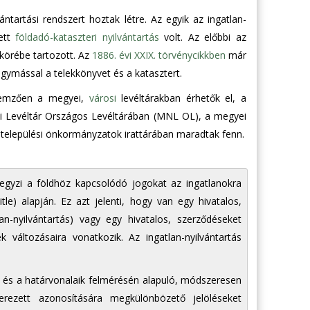
tartási rendszert hoztak létre. Az egyik az ingatlan-
ett
földadó-kataszteri nyilvántartás
volt. Az előbbi az
körébe tartozott. Az
1886. évi XXIX. törvénycikkben
már
ymással a telekkönyvet és a katasztert.
llemzően a megyei,
városi
levéltárakban érhetők el, a
ti Levéltár Országos Levéltárában (MNL OL), a megyei
 települési önkormányzatok irattárában maradtak fenn.
ejegyzi a földhöz kapcsolódó jogokat az ingatlanokra
le) alapján. Ez azt jelenti, hogy van egy hivatalos,
an-nyilvántartás) vagy egy hivatalos, szerződéseket
k változásaira vonatkozik. Az ingatlan-nyilvántartás
ó és a határvonalaik felmérésén alapuló, módszeresen
zerezett azonosítására megkülönbözető jelöléseket