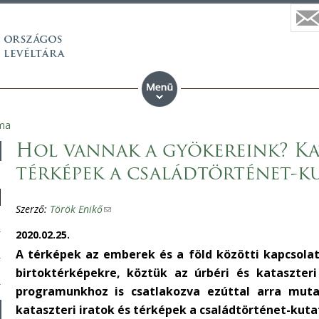
ma
Hol vannak a gyökereink? Kat
térképek a családtörténet-k
Szerző:
Török Enikő
(
l
2020.02.25.
i
A térképek az emberek és a föld közötti kapcsolat 
n
birtoktérképekre, köztük az úrbéri és kataszteri
k
programunkhoz is csatlakozva ezúttal arra mut
s
kataszteri iratok és térképek a családtörténet-kuta
e