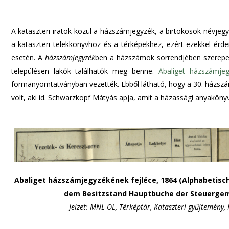
A kataszteri iratok közül a házszámjegyzék, a birtokosok névjeg
a kataszteri telekkönyvhöz és a térképekhez, ezért ezekkel érd
esetén. A
házszámjegyzék
ben a házszámok sorrendjében szerepel
településen lakók találhatók meg benne.
Abaliget házszámjeg
formanyomtatványban vezették. Ebből látható, hogy a 30. házszá
volt, aki id. Schwarzkopf Mátyás apja, amit a házassági anyakönyvb
Abaliget házszámjegyzékének fejléce, 1864 (Alphabetisc
dem Besitzstand Hauptbuche der Steuerge
Jelzet: MNL OL, Térképtár, Kataszteri gyűjtemény, 