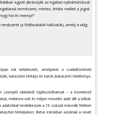
ltalában együtt ábrázolják az ingatlan-nyilvántartással
ngatlanok természete, mérete, értéke mellett a jogok
 hogy hol és mennyi?”
rendszerét (a földhivatalok hálózatát), amely a világ
yan irat keletkezett, amelyeket a családtörténeti
ázlat, kataszteri térkép) és iratok (kataszteri telekkönyv,
n szereplő cikkekből tájékozódhatnak – a következő
okuk, mekkora volt és milyen művelés alatt állt a telkük.
s adatokkal rendelkezünk a 19. század második felében
A kataszteri térképeken, illetve iratokban azoknak a nevét