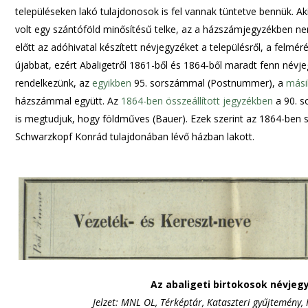
településeken lakó tulajdonosok is fel vannak tüntetve bennük. Ak
volt egy szántóföld minősítésű telke, az a házszámjegyzékben ne
előtt az adóhivatal készített névjegyzéket a településről, a felmé
újabbat, ezért Abaligetről 1861-ből és 1864-ből maradt fenn névje
rendelkezünk, az
egyikben
95. sorszámmal (Postnummer), a
mási
házszámmal együtt. Az
1864-ben összeállított jegyzékben
a 90. s
is megtudjuk, hogy földműves (Bauer). Ezek szerint az 1864-ben s
Schwarzkopf Konrád tulajdonában lévő házban lakott.
Az abaligeti birtokosok névjeg
Jelzet: MNL OL, Térképtár, Kataszteri gyűjtemény, 