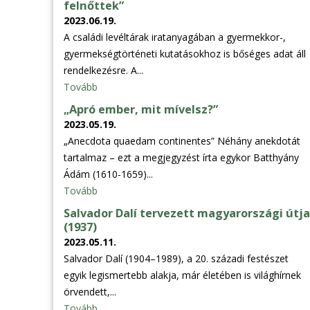
felnőttek”
2023.06.19.
A családi levéltárak iratanyagában a gyermekkor-,
gyermekségtörténeti kutatásokhoz is bőséges adat áll
rendelkezésre. A...
Tovább
„Apró ember, mit mívelsz?”
2023.05.19.
„Anecdota quaedam continentes” Néhány anekdotát
tartalmaz – ezt a megjegyzést írta egykor Batthyány
Ádám (1610-1659)...
Tovább
Salvador Dalí tervezett magyarországi útja
(1937)
2023.05.11.
Salvador Dalí (1904–1989), a 20. századi festészet
egyik legismertebb alakja, már életében is világhírnek
örvendett,...
Tovább