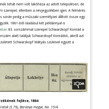
inek tehát nem volt lakóháza az adott településen, de
m szerepel, ellenben a névjegyzékben igen. A felmérés
rés során pedig a műszaki személyzet állított össze egy
gyzék. 1861-ből ráadásul két példánnyal is
kban
83. sorszámmal szerepel Schwarzkopf Konrád a
orszám alatt találjuk Schwarzkopf Konrádot, akiről azt
zületett Schwarzkopf Mátyás szüleivel együtt a
yzékének fejléce, 1864
Iratok (S 79), Baranya megye, No. 15/4.