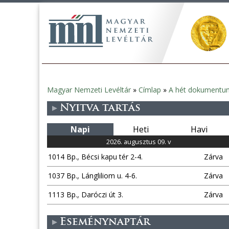
Magyar Nemzeti Levéltár
»
Címlap
»
A hét dokumentu
Jelenlegi
Nyitva tartás
hely
Napi
Heti
Havi
2026. augusztus 09. v
1014 Bp., Bécsi kapu tér 2-4.
Zárva
1037 Bp., Lángliliom u. 4-6.
Zárva
1113 Bp., Daróczi út 3.
Zárva
Eseménynaptár