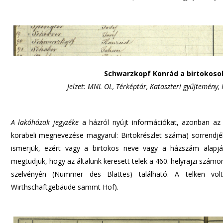
Schwarzkopf Konrád a birtokoso
Jelzet: MNL OL, Térképtár, Kataszteri gyűjtemény, 
A lakóházak jegyzéke
a házról nyújt információkat, azonban az 
korabeli megnevezése magyarul: Birtokrészlet száma) sorrendjéb
ismerjük, ezért vagy a birtokos neve vagy a házszám alapjá
megtudjuk, hogy az általunk keresett telek a 460. helyrajzi számo
szelvényén (Nummer des Blattes) található. A telken vol
Wirthschaftgebäude sammt Hof).