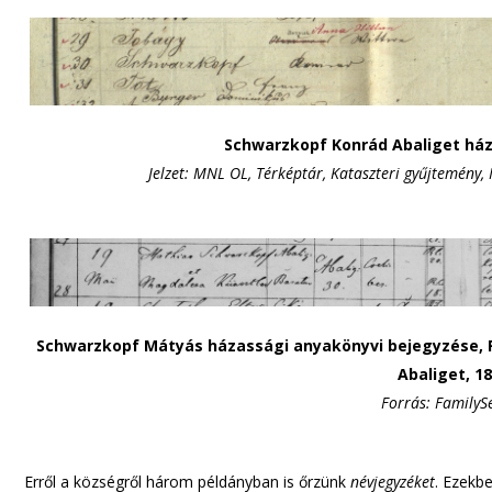
Schwarzkopf Konrád Abaliget há
Jelzet: MNL OL, Térképtár, Kataszteri gyűjtemény, 
Schwarzkopf Mátyás házassági anyakönyvi bejegyzése, 
Abaliget, 1
Forrás: FamilyS
Erről a községről három példányban is őrzünk
névjegyzéket
. Ezekb