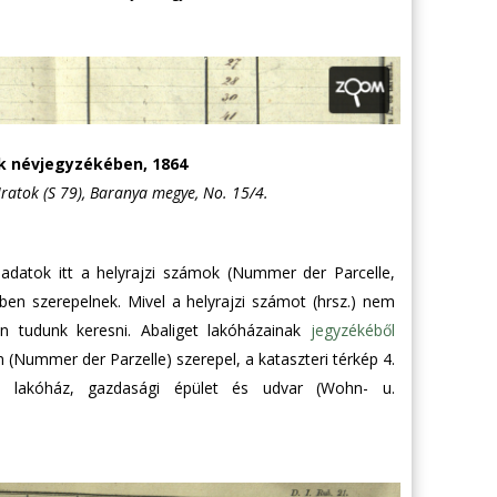
k névjegyzékében, 1864
Iratok (S 79), Baranya megye, No. 15/4.
adatok itt a helyrajzi számok (Nummer der Parcelle,
en szerepelnek. Mivel a helyrajzi számot (hrsz.) nem
n tudunk keresni. Abaliget lakóházainak
jegyzékéből
n (Nummer der Parzelle) szerepel, a kataszteri térkép 4.
t lakóház, gazdasági épület és udvar (Wohn- u.