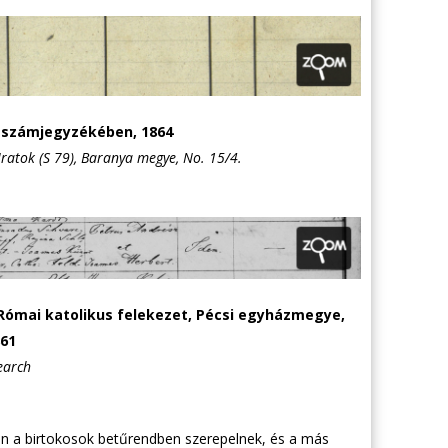
zszámjegyzékében, 1864
Iratok (S 79), Baranya megye, No. 15/4.
Római katolikus felekezet, Pécsi egyházmegye,
861
earch
en a birtokosok betűrendben szerepelnek, és a más