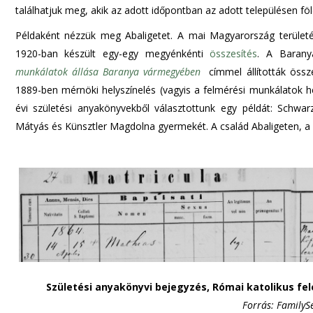
találhatjuk meg, akik az adott időpontban az adott településen föl
Példaként nézzük meg Abaligetet. A mai Magyarország területén
1920-ban készült egy-egy megyénkénti
összesítés
. A Baran
munkálatok állása Baranya vármegyében
címmel állították össz
1889-ben mérnöki helyszínelés (vagyis a felmérési munkálatok he
évi születési anyakönyvekből választottunk egy példát: Schwar
Mátyás és Künsztler Magdolna gyermekét. A család Abaligeten, a 3
Születési anyakönyvi bejegyzés, Római katolikus fe
Forrás: FamilyS