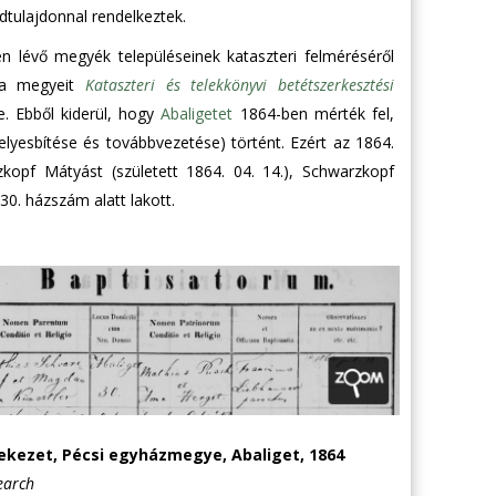
dtulajdonnal rendelkeztek.
 lévő megyék településeinek kataszteri felméréséről
ya megyeit
Kataszteri és telekkönyvi betétszerkesztési
e. Ebből kiderül, hogy
Abaligetet
1864-ben mérték fel,
lyesbítése és továbbvezetése) történt. Ezért az 1864.
zkopf Mátyást (született 1864. 04. 14.), Schwarzkopf
0. házszám alatt lakott.
lekezet, Pécsi egyházmegye, Abaliget, 1864
earch