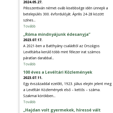
2024.05.27.
Pilisszentiván német-sváb kisebbsége idén ünnepli a
betelepülés 300. évfordulóját. Április 24-28 között
színes...
Tovább
„Róma mindnyájunk édesanyja”
2023.07.17.
A 2021-ben a Batthyány családtól az Országos
Levéltárba kerülő több mint félezer irat számos
páratlan darabbal...
Tovább
100 éves a Levéltári Közlemények
2023.07.11.
Egy évszázaddal ezelőtt, 1923. július elején jelent meg
a Levéltári Közlemények első – kettős – száma.
Szakmai körökben...
Tovább
„Hajdan volt gyermekek, híressé vált