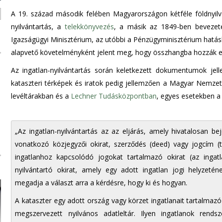
n
A 19. század második felében Magyarországon kétféle földnyilván
d
nyilvántartás, a
telekkönyvezés
, a másik az 1849-ben bevezet
s
Igazságügyi Minisztérium, az utóbbi a Pénzügyminisztérium hatás
e
alapvető követelményként jelent meg, hogy összhangba hozzák eg
-
m
Az ingatlan-nyilvántartás során keletkezett dokumentumok je
a
kataszteri térképek és iratok pedig jellemzően a Magyar Nemze
i
levéltárakban és a
Lechner Tudásközpontban
, egyes esetekben a
l
)
„Az ingatlan-nyilvántartás az az eljárás, amely hivatalosan b
vonatkozó közjegyzői okirat, szerződés (deed) vagy jogcím (tit
ingatlanhoz kapcsolódó jogokat tartalmazó okirat (az ingatl
nyilvántartó okirat, amely egy adott ingatlan jogi helyzeténe
megadja a választ arra a kérdésre, hogy ki és hogyan.
A kataszter egy adott ország vagy körzet ingatlanait tartalmaz
megszervezett nyilvános adatleltár. Ilyen ingatlanok rends