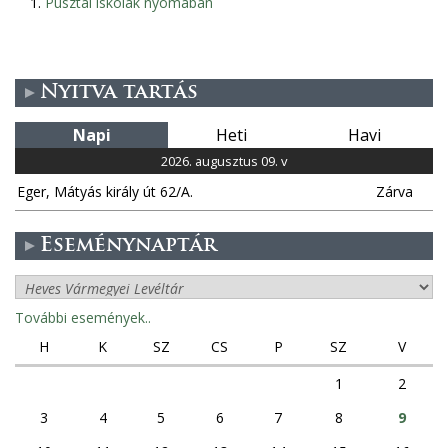
Pusztai iskolák nyomában
Nyitva tartás
Napi
Heti
Havi
2026. augusztus 09. v
Eger, Mátyás király út 62/A.
Zárva
Eseménynaptár
További események..
H
K
SZ
CS
P
SZ
V
1
2
3
4
5
6
7
8
9