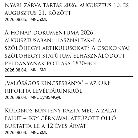
Nyári zárva tartás 2026. augusztus 10. és
augusztus 21. között
2026.08.05.
MNL ZML
A hónap dokumentuma 2026
augusztusában: Használták-e a
szőlőhegyi artikulusokat? A csokonyai
szőlőhegyi statútum elhasználódott
példányának pótlása 1830-ból
2026.08.04.
MNL SML
„Valóságos kincsesbánya” – az ORF
riportja levéltárunkról
2026.08.04.
MNL GyMSMGyL
Különös bűntény rázta meg a zalai
falut – egy cérnával átfűzött olló
buktatta le a 12 éves árvát
2026.08.03.
MNL ZML