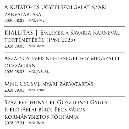
A kutató- és ügyfélszolgálat nyári
zárvatartása
2026.08.03.
MNL HML
KIÁLLÍTÁS │ Emlékek a Savaria Karnevál
történetéből (1961-2025)
2026.08.03.
MNL VaML
Aszályos évek nehézségei egy megszállt
országban
2026.08.03.
MNL JNSzML
MNL CSCSVL nyári zárvatartás
2026.08.03.
MNL CsML
Száz éve hunyt el Gosztonyi Gyula
ítélőtáblai bíró, Pécs város
kormánybiztos-főispánja
2026.07.31.
MNL BaML