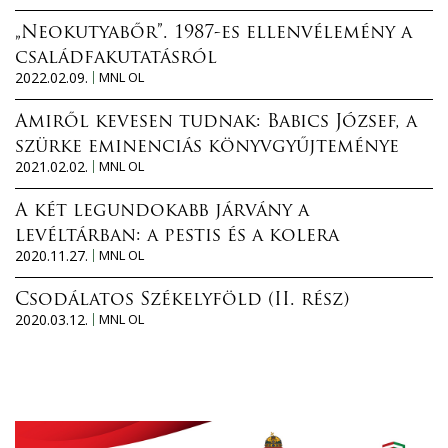
„Neokutyabőr”. 1987-es ellenvélemény a
családfakutatásról
2022.02.09.
MNL OL
Amiről kevesen tudnak: Babics József, a
szürke eminenciás könyvgyűjteménye
2021.02.02.
MNL OL
A két legundokabb járvány a
levéltárban: a pestis és a kolera
2020.11.27.
MNL OL
Csodálatos Székelyföld (II. rész)
2020.03.12.
MNL OL