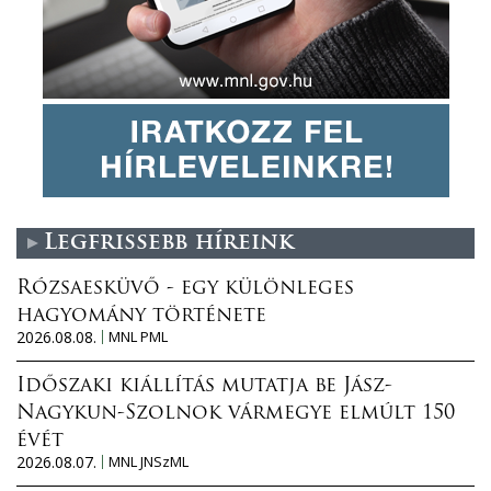
Legfrissebb híreink
Rózsaesküvő - egy különleges
hagyomány története
2026.08.08.
MNL PML
Időszaki kiállítás mutatja be Jász-
Nagykun-Szolnok vármegye elmúlt 150
évét
2026.08.07.
MNL JNSzML