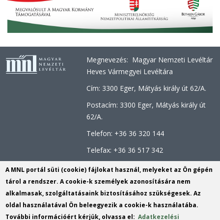
Megnevezés: Magyar Nemzeti Levéltár
Heves Vármegyei Levéltára
Cím: 3300 Eger, Mátyás király út 62/A.
Postacím: 3300 Eger, Mátyás király út
62/A.
Telefon: +36 36 320 144
Telefax: +36 36 517 342
Hivatali kapu
A MNL portál süti (cookie) fájlokat használ, melyeket az Ön gépén
KRID: 764313195
tárol a rendszer. A cookie-k személyek azonosítására nem
Központi Érkeztetési Rendszer (KÉR)
alkalmasak, szolgáltatásaink biztosításához szükségesek. Az
azonosító: MNL HML
oldal használatával Ön beleegyezik a cookie-k használatába.
KRID: 113809158 E-mail:
További információért kérjük, olvassa el:
Adatkezelési