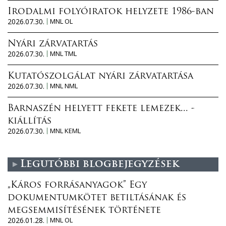
Irodalmi folyóiratok helyzete 1986-ban
2026.07.30.
MNL OL
Nyári zárvatartás
2026.07.30.
MNL TML
Kutatószolgálat nyári zárvatartása
2026.07.30.
MNL NML
Barnaszén helyett fekete lemezek... -
kiállítás
2026.07.30.
MNL KEML
Legutóbbi blogbejegyzések
„Káros forrásanyagok” Egy
dokumentumkötet betiltásának és
megsemmisítésének története
2026.01.28.
MNL OL