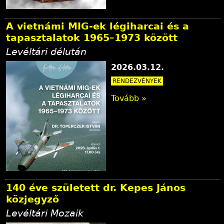
A vietnámi MIG-ek légiharcai és a
tapasztalatok 1965–1973 között
Levéltári délután
2026.03.12.
RENDEZVÉNYEK
Tovább »
140 éve született dr. Kepes János
közjegyző
Levéltári Mozaik