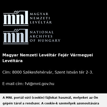
Magyar Nemzeti Levéltár Fejér Vármegyei
Levéltára
Cím: 8000 Székesfehérvár, Szent István tér 2-3.
E-mail cím: fvl@mnl.gov.hu
Telefonszám: +36 22 313 052, +36 22 312 123
A MNL portál süti (cookie) fájlokat használ, melyeket az Ön
gépén tárol a rendszer. A cookie-k személyek azonosítására
Hivatali kapu azonosító: MNLFML