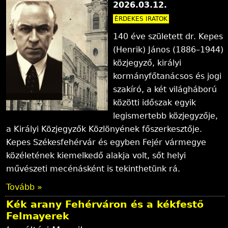
2026.03.12.
ÉRDEKES IRATOK
140 éve született dr. Kepes
(Henrik) János (1886–1944)
közjegyző, királyi
kormányfőtanácsos és jogi
szakíró, a két világháború
közötti időszak egyik
legismertebb közjegyzője,
a Királyi Közjegyzők Közlönyének főszerkesztője.
Kepes Székesfehérvár és egyben Fejér vármegye
közéletének kiemelkedő alakja volt, sőt helyi
művészeti mecénásként is tekinthetünk rá.
Tovább »
Kék arany Fehérváron és a kékfestő
Felmayerek