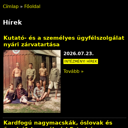
Címlap
»
Főoldal
J
Hírek
e
l
Kutató- és a személyes ügyfélszolgálat
nyári zárvatartása
e
2026.07.23.
n
INTÉZMÉNYI HÍREK
l
Tovább »
e
g
i
h
e
Kardfogú nagymacskák, őslovak és