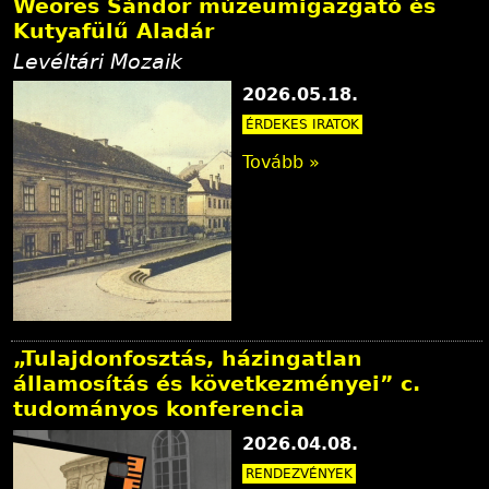
Weöres Sándor múzeumigazgató és
Kutyafülű Aladár
Levéltári Mozaik
2026.05.18.
ÉRDEKES IRATOK
Tovább »
„Tulajdonfosztás, házingatlan
államosítás és következményei” c.
tudományos konferencia
2026.04.08.
RENDEZVÉNYEK