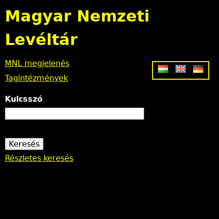
Jump to navigation
Magyar Nemzeti
Levéltár
MNL megjelenés
Tagintézmények
Kulcsszó
Részletes keresés