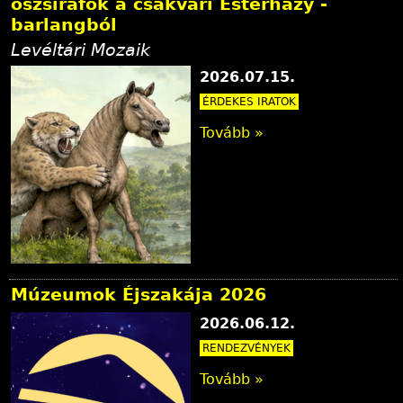
őszsiráfok a csákvári Esterházy -
l
barlangból
y
Levéltári Mozaik
2026.07.15.
ÉRDEKES IRATOK
Tovább »
Múzeumok Éjszakája 2026
2026.06.12.
RENDEZVÉNYEK
Tovább »