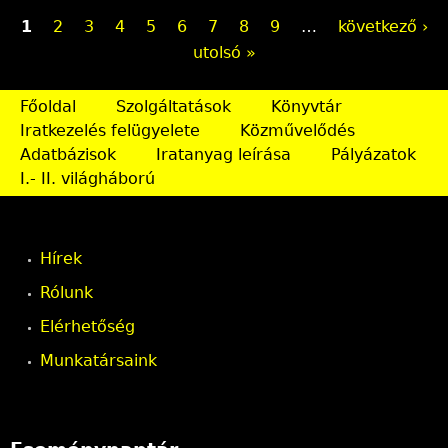
O
1
2
3
4
5
6
7
8
9
…
következő ›
utolsó »
l
d
Főoldal
Szolgáltatások
Könyvtár
Iratkezelés felügyelete
Közművelődés
a
Adatbázisok
Iratanyag leírása
Pályázatok
l
I.- II. világháború
a
k
Hírek
Rólunk
Elérhetőség
Munkatársaink