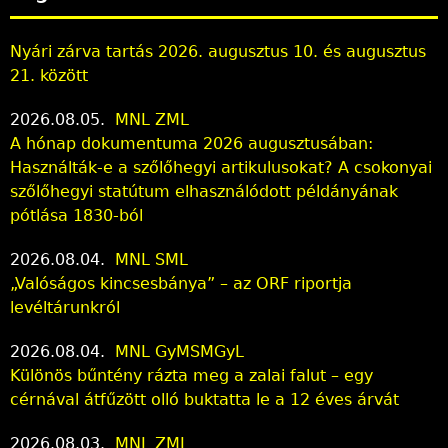
Nyári zárva tartás 2026. augusztus 10. és augusztus
21. között
2026.08.05.
MNL ZML
A hónap dokumentuma 2026 augusztusában:
Használták-e a szőlőhegyi artikulusokat? A csokonyai
szőlőhegyi statútum elhasználódott példányának
pótlása 1830-ból
2026.08.04.
MNL SML
„Valóságos kincsesbánya” – az ORF riportja
levéltárunkról
2026.08.04.
MNL GyMSMGyL
Különös bűntény rázta meg a zalai falut – egy
cérnával átfűzött olló buktatta le a 12 éves árvát
2026.08.03.
MNL ZML