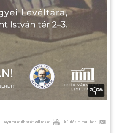
Nyomtatóbarát változat
küldés e-mailben