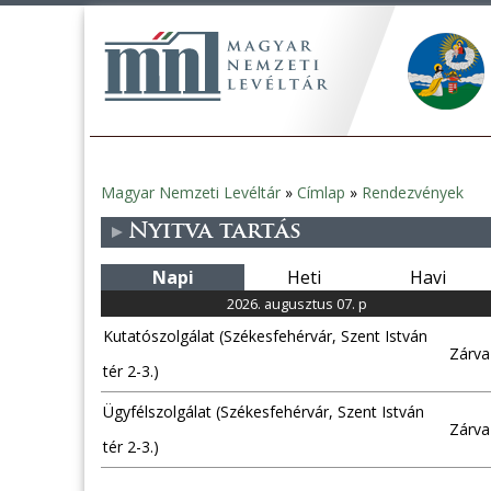
Magyar Nemzeti Levéltár
»
Címlap
»
Rendezvények
Jelenlegi
Nyitva tartás
hely
Napi
Heti
Havi
2026. augusztus 07. p
Kutatószolgálat (Székesfehérvár, Szent István
Zárva
tér 2-3.)
Ügyfélszolgálat (Székesfehérvár, Szent István
Zárva
tér 2-3.)