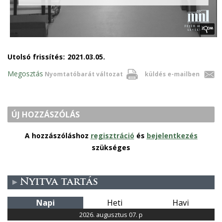
Utolsó frissítés:
2021.03.05.
Megosztás
Nyomtatóbarát változat
küldés e-mailben
ÚJ HOZZÁSZÓLÁS
A hozzászóláshoz
regisztráció
és
bejelentkezés
szükséges
Nyitva tartás
Napi
Heti
Havi
2026. augusztus 07. p