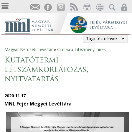
Tagintézmények
Magyar Nemzeti Levéltár
»
Címlap
»
Intézményi hírek
Jelenlegi
Kutatótermi
hely
létszámkorlátozás,
nyitvatartás
2020.11.17.
MNL Fejér Megyei Levéltára