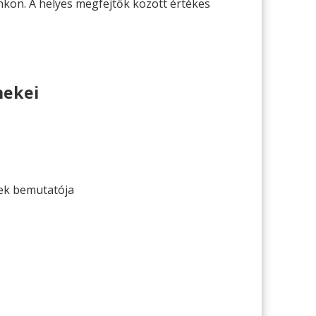
kon. A helyes megfejtők között értékes
mekei
ek bemutatója