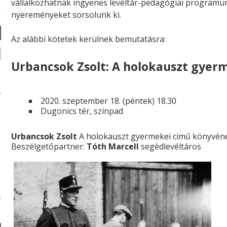
vállalkozhatnak ingyenes levéltár-pedagógiai programun
n
nyereményeket sorsolunk ki.
d
s
Az alábbi kötetek kerülnek bemutatásra:
e
-
Urbancsok Zsolt: A holokauszt gyer
m
a
i
2020. szeptember 18. (péntek) 18.30
l
Dugonics tér, színpad
)
Urbancsok Zsolt
A holokauszt gyermekei című könyvén
Beszélgetőpartner:
Tóth Marcell
segédlevéltáros