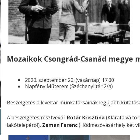
Mozaikok Csongrád-Csanád megye m
2020. szeptember 20. (vasárnap) 17.00
Napfény Műterem (Széchenyi tér 2/a)
Beszélgetés a levéltár munkatársainak legújabb kutatása
A beszélgetés résztvevői:
Rotár Krisztina
(Klárafalva tör
lakótelepéről),
Zeman Ferenc
(Hódmezővásárhely két vilá