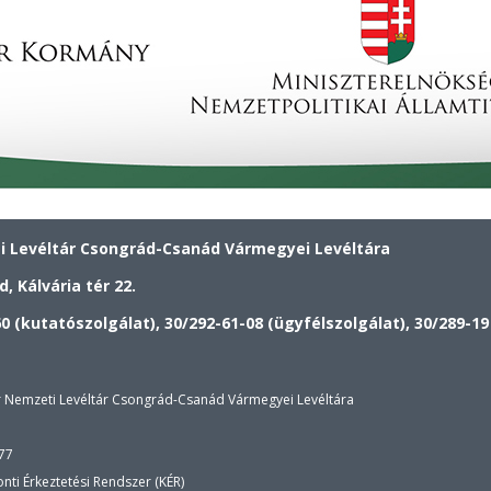
 Levéltár Csongrád-Csanád Vármegyei Levéltára
, Kálvária tér 22.
60 (kutatószolgálat), 30/292-61-08 (ügyfélszolgálat), 30/289-19
r Nemzeti Levéltár Csongrád-Csanád Vármegyei Levéltára
77
onti Érkeztetési Rendszer (KÉR)