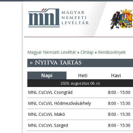
Magyar Nemzeti Levéltár
»
Címlap
»
Rendezvények
Jelenlegi
Nyitva tartás
hely
Napi
Heti
Havi
2026. augusztus 06. cs
MNL CsCsVL Csongrád
8:00 - 15:00
MNL CsCsVL Hódmezővásárhely
8:00 - 15:30
MNL CsCsVL Makó
8:00 - 15:30
MNL CsCsVL Szeged
8:00 - 15:30