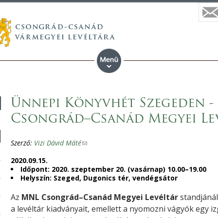
Ünnepi Könyvhét Szegeden -
Csongrád–Csanád Megyei Le
Szerző:
Vizi Dávid Máté
(
l
2020.09.15.
i
Időpont: 2020. szeptember 20. (vasárnap) 10.00–19.00
Helyszín: Szeged, Dugonics tér, vendégsátor
n
k
Az
MNL Csongrád–Csanád Megyei Levéltár
standjánál
s
a levéltár kiadványait, emellett a nyomozni vágyók egy i
e