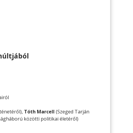
últjából
iról
ténetéről),
Tóth Marcell
(Szeged Tarján
gháború közötti politikai életéről)