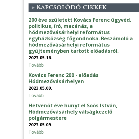
Kapcsolódó cikkek
200 éve született Kovács Ferenc ügyvéd,
politikus, író, mecénás, a
hódmezővásárhelyi református
egyházközség főgondnoka. Beszámoló a
hódmezővásárhelyi református
gyűjteményben tartott előadásról.
2023.05.16.
Tovább
Kovács Ferenc 200 - előadás
Hódmezővásárhelyen
2023.05.09.
Tovább
Hetvenöt éve hunyt el Soós István,
Hódmezővásárhely válságkezelő
polgármestere
2023.05.09.
Tovább