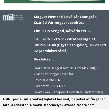
Magyar Nemzeti Levéltár Csongrád-
Csanád Vármegyei Levéltára
Cím: 6725 Szeged, Kálvária tér 22.
Tel.: 70/653-37-60 (kutatószolgálat),
30/292-61-08 (ügyfélszolgálat), 30/289-19
32 (adminisztráció)
Hivatali kapu
Hivatal neve: Magyar Nemzeti Levéltár Csongrád-
Csanád Vármegyei Levéltára
Rövid név: MNLCSML
KRID szám:
665343777
Hivatali kapu - Központi Érkeztetési Rendszer (KÉR)
Hivatal neve: Magyar Nemzeti Levéltár
A MNL portál süti (cookie) fájlokat használ, melyeket az Ön gépén
Rövid név: MNLCSML
tárol a rendszer. A cookie-k személyek azonosítására nem