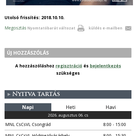
Utolsó frissítés:
2018.10.10.
Megosztás
Nyomtatóbarát változat
küldés e-mailben
ÚJ HOZZÁSZÓLÁS
A hozzászóláshoz
regisztráció
és
bejelentkezés
szükséges
Nyitva tartás
Napi
Heti
Havi
2026. augusztus 06. cs
MNL CsCsVL Csongrád
8:00 - 15:00
MNL CsCsVL Hódmezővásárhely
8:00 - 15:30