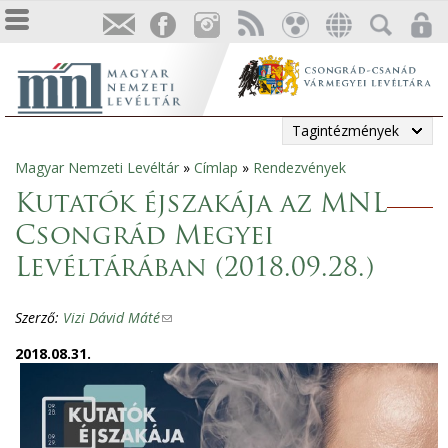
Tagintézmények
Magyar Nemzeti Levéltár
»
Címlap
»
Rendezvények
Jelenlegi
Kutatók éjszakája az MNL
hely
Csongrád Megyei
Levéltárában (2018.09.28.)
Szerző:
Vizi Dávid Máté
(
l
2018.08.31.
i
n
k
s